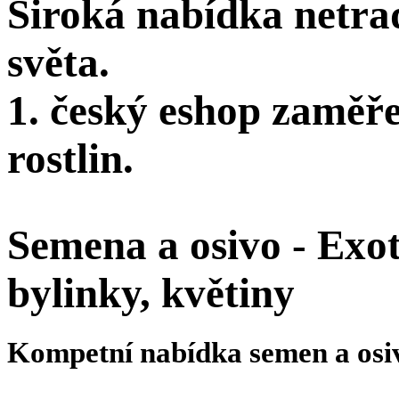
Široká nabídka netra
světa.
1. český eshop zaměř
rostlin.
Semena a osivo - Exoti
bylinky, květiny
Kompetní nabídka semen a osi