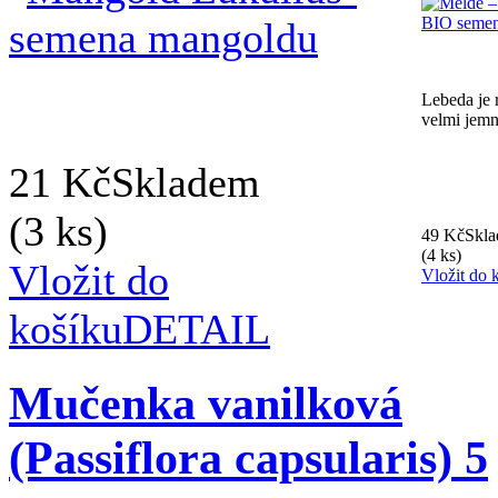
Lebeda je 
velmi jemné
21 Kč
Skladem
(3 ks)
49 Kč
Skl
(4 ks)
Vložit do
Vložit do 
košíku
DETAIL
Mučenka vanilková
(Passiflora capsularis) 5