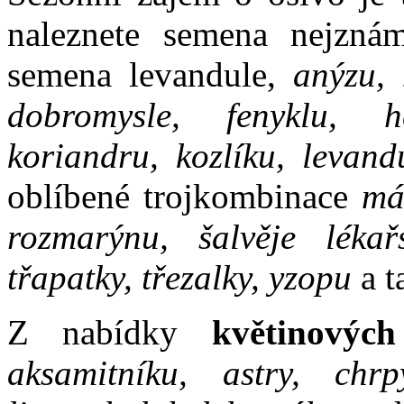
naleznete semena nejznám
semena levandule,
anýzu, 
dobromysle, fenyklu, he
koriandru, kozlíku, levand
oblíbené trojkombinace
má
rozmarýnu, šalvěje lékařs
třapatky, třezalky, yzopu
a t
Z nabídky
květinových
aksamitníku, astry, chrp