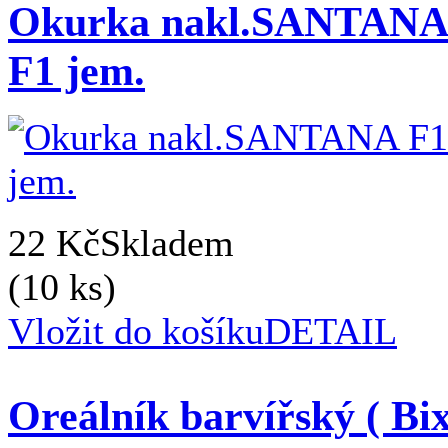
Okurka nakl.SANTAN
F1 jem.
22 Kč
Skladem
(10 ks)
Vložit do košíku
DETAIL
Oreálník barvířský ( Bix