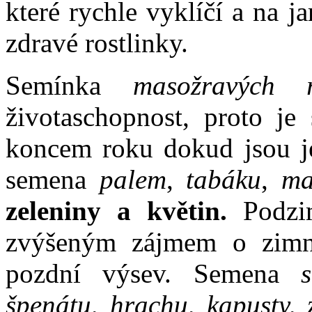
které rychle vyklíčí a na 
zdravé rostlinky.
Semínka
masožravých ro
životaschopnost, proto je
koncem roku dokud jsou je
semena
palem
,
tabáku
,
ma
zeleniny a květin.
Podzim
zvýšeným zájmem o zimní
pozdní výsev. Semena
špenátu, hrachu, kapusty, z