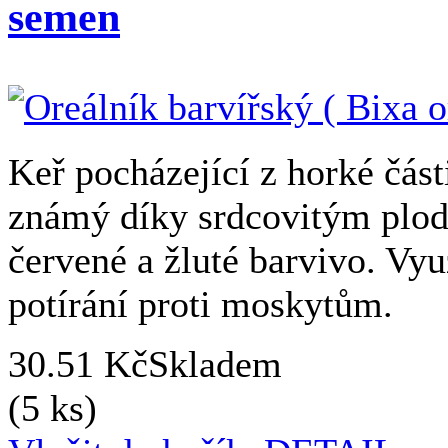
semen
Keř pocházející z horké část
známý díky srdcovitým plod
červené a žluté barvivo. Využ
potírání proti moskytům.
30.51 Kč
Skladem
(5 ks)