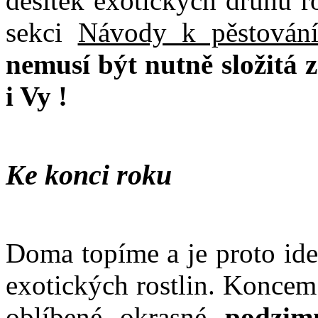
desítek exotických druhů r
sekci
Návody k pěstování
nemusí být nutně složitá z
i Vy !
Ke konci roku
Doma topíme a je proto ide
exotických rostlin. Koncem
oblíbené okrasné
podzim