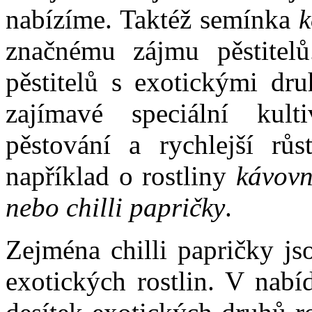
nabízíme. Taktéž semínka
k
značnému zájmu pěstitel
pěstitelů s exotickými dru
zajímavé speciální kult
pěstování a rychlejší růs
například o rostliny
kávovní
nebo chilli papričky
.
Zejména chilli papričky jso
exotických rostlin. V nabí