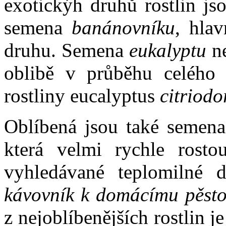
exotickýh druhů rostlin js
semena
banánovníku
, hla
druhu. Semena
eukalyptu
ne
oblibě v průběhu celého r
rostliny eucalyptus
citriodo
Oblíbená jsou také semen
která velmi rychle rosto
vyhledávané teplomilné 
kávovník k domácímu pěsto
z nejoblíbenějších rostlin je