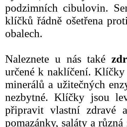
podzimních cibulovin. Se
klíčků řádně ošetřena prot
obalech.
Naleznete u nás také
zdr
určené k naklíčení. Klíčk
minerálů a užitečných en
nezbytné. Klíčky jsou l
připravit vlastní zdravé
pomazánky, saláty a různá 