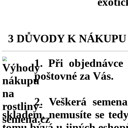
exotic
3 DŮVODY K NÁKUPU
1. Při objednávc
poštovné za Vás.
2. Veškerá semena
skladem, nemusíte se ted
tomu bývá u jiných eshopů