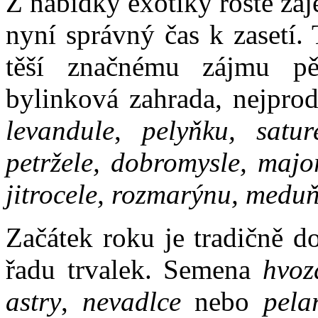
Z nabídky exotiky roste záj
nyní správný čas k zasetí.
těší značnému zájmu pěs
bylinková zahrada, nejprod
levandule
,
pelyňku, sature
petržele, dobromysle, majo
jitrocele, rozmarýnu, medu
Začátek roku je tradičně d
řadu trvalek. Semena
hvozd
astry
,
nevadlce
nebo
pela