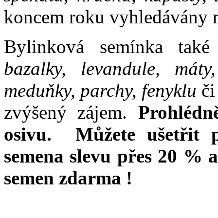
koncem roku vyhledávány m
Bylinková semínka také
bazalky, levandule, máty
meduňky, parchy, fenyklu
či
zvýšený zájem.
Prohlédn
osivu. Můžete ušetřit 
semena slevu přes 20 % a
semen zdarma !