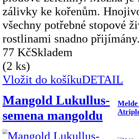
zálivky ke kořenům. Hnojiv
všechny potřebné stopové živ
rostlinami snadno přijímány
77 Kč
Skladem
(2 ks)
Vložit do košíku
DETAIL
Mangold Lukullus-
Melde 
Atripl
semena mangoldu