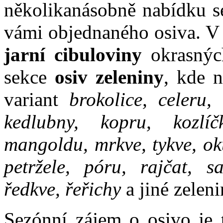
několikanásobně nabídku se
vámi objednaného osiva. V 
jarní cibuloviny
okrasnýc
sekce
osiv zeleniny
, kde 
variant
brokolice, celeru, 
kedlubny, kopru, kozlíč
mangoldu, mrkve, tykve, oku
petržele, póru, rajčat, sa
ředkve, řeřichy
a jiné zeleni
Sezónní zájem o osivo je 