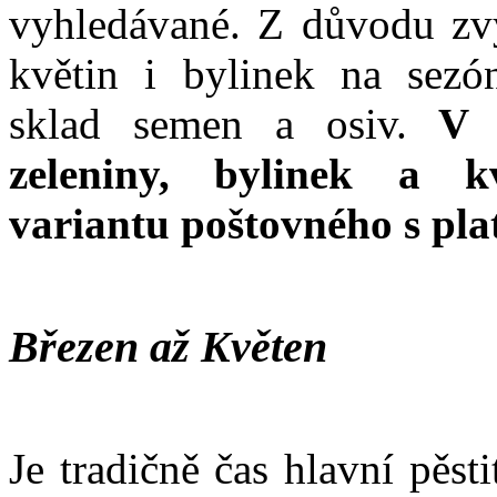
vyhledávané. Z důvodu zvý
květin i bylinek na sezó
sklad semen a osiv.
V k
zeleniny, bylinek a k
variantu poštovného s pl
Březen až Květen
Je tradičně čas hlavní pěst