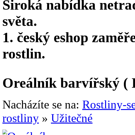
Široká nabídka netra
světa.
1. český eshop zaměř
rostlin.
Oreálník barvířský ( 
Nacházíte se na:
Rostliny-s
rostliny
»
Užitečné