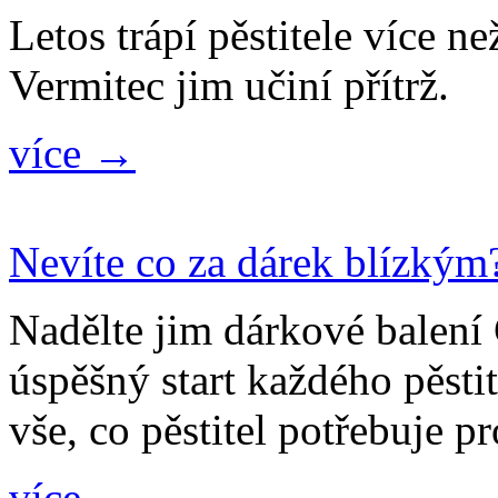
Letos trápí pěstitele více n
Vermitec jim učiní přítrž.
více →
Nevíte co za dárek blízkým
Nadělte jim dárkové bale
úspěšný start každého pěsti
vše, co pěstitel potřebuje p
více →