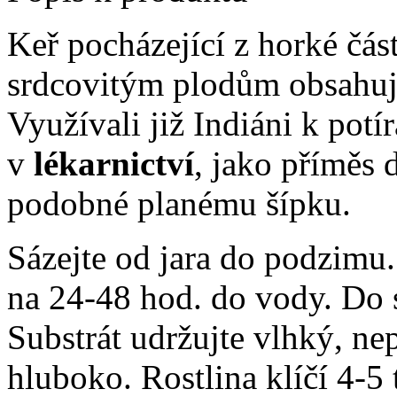
Keř pocházející z horké čás
srdcovitým plodům obsahují
Využívali již Indiáni k pot
v
lékarnictví
, jako příměs 
podobné planému šípku.
Sázejte od jara do podzim
na 24-48 hod. do vody. Do s
Substrát udržujte vlhký, n
hluboko. Rostlina klíčí 4-