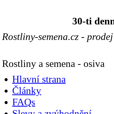
30-ti den
Rostliny-semena.cz - prode
Rostliny a semena - osiva
Hlavní strana
Články
FAQs
Slevy a zvýhodnění