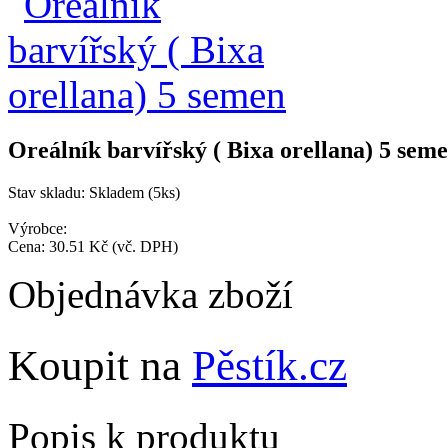
Oreálník barvířský ( Bixa orellana) 5 sem
Stav skladu:
Skladem (5ks)
Výrobce:
Cena:
30.51 Kč
(vč. DPH)
Objednávka zboží
Koupit na
Pěstík.cz
Popis k produktu