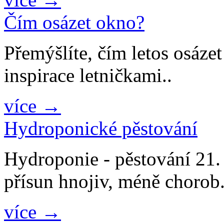
Čím osázet okno?
Přemýšlíte, čím letos osáze
inspirace letničkami..
více →
Hydroponické pěstování
Hydroponie - pěstování 21. s
přísun hnojiv, méně chorob.
více →