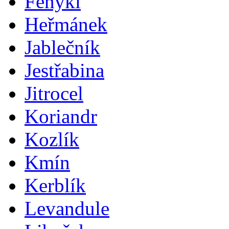
Fenykl
Heřmánek
Jablečník
Jestřabina
Jitrocel
Koriandr
Kozlík
Kmín
Kerblík
Levandule