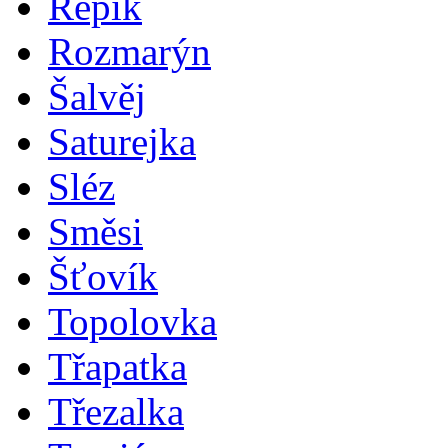
Řepík
Rozmarýn
Šalvěj
Saturejka
Sléz
Směsi
Šťovík
Topolovka
Třapatka
Třezalka