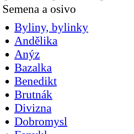
Semena a osivo
Byliny, bylinky
Andělika
Anýz
Bazalka
Benedikt
Brutnák
Divizna
Dobromysl