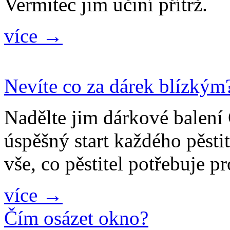
Vermitec jim učiní přítrž.
více →
Nevíte co za dárek blízkým
Nadělte jim dárkové bale
úspěšný start každého pěsti
vše, co pěstitel potřebuje p
více →
Čím osázet okno?