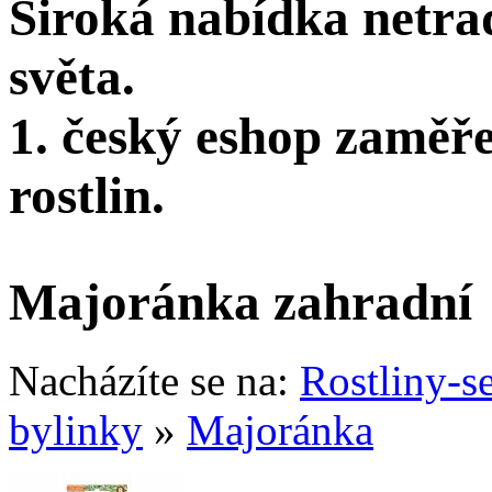
Široká nabídka netra
světa.
1. český eshop zaměř
rostlin.
Majoránka zahradní
Nacházíte se na:
Rostliny-s
bylinky
»
Majoránka