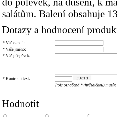
do polévek, na dušení, k 
salátům. Balení obsahuje 1
Dotazy a hodnocení produk
*
Váš e-mail:
*
Vaše jméno:
*
Váš příspěvek:
*
Kontrolní text:
Pole označená * (hvězdičkou) musíte 
Hodnotit