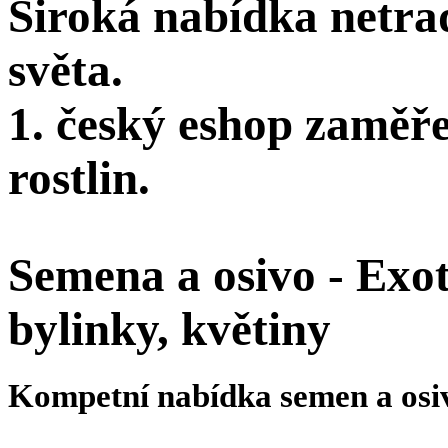
Široká nabídka netra
světa.
1. český eshop zaměř
rostlin.
Semena a osivo - Exoti
bylinky, květiny
Kompetní nabídka semen a osi