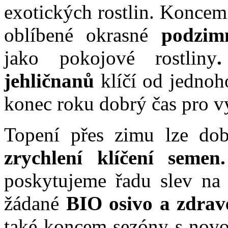
exotických rostlin. Koncem
oblíbené okrasné
podzim
jako pokojové rostliny
jehličnanů
klíčí od jednoho
konec roku dobrý čas pro v
Topení přes zimu lze dob
zrychlení klíčení semen.
poskytujeme řadu slev na 
žádané
BIO osivo a zdrav
také koncem sezóny s novo