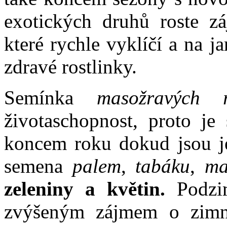
exotických druhů roste 
které rychle vyklíčí a na 
zdravé rostlinky.
Semínka
masožravých ro
životaschopnost, proto je
koncem roku dokud jsou je
semena
palem
,
tabáku
,
ma
zeleniny a květin.
Podzim
zvýšeným zájmem o zimní