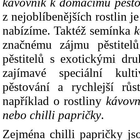
kávovník k domácímu pěsto
z nejoblíbenějších rostlin je
nabízíme. Taktéž semínka
k
značnému zájmu pěstitel
pěstitelů s exotickými dru
zajímavé speciální kult
pěstování a rychlejší růs
například o rostliny
kávovní
nebo chilli papričky
.
Zejména chilli papričky jso