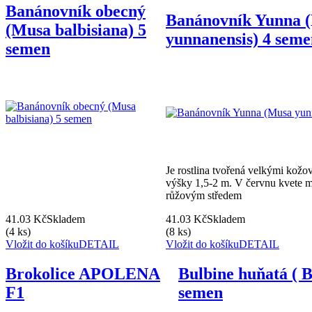
Banánovník obecný
Banánovník Yunna 
(Musa balbisiana) 5
yunnanensis) 4 sem
semen
Je rostlina tvořená velkými kožov
výšky 1,5-2 m. V červnu kvete m
růžovým středem
41.03 Kč
Skladem
41.03 Kč
Skladem
(4 ks)
(8 ks)
Vložit do košíku
DETAIL
Vložit do košíku
DETAIL
Brokolice APOLENA
Bulbine huňatá ( B
F1
semen