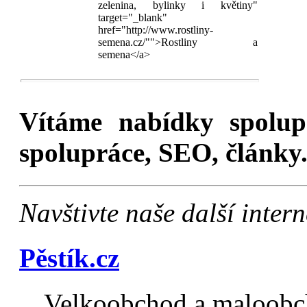
zelenina, bylinky i květiny"
target="_blank"
href="http://www.rostliny-
semena.cz/"">Rostliny a
semena</a>
Vítáme nabídky spolu
spolupráce, SEO, články.
Navštivte naše další inte
Pěstík.cz
Velkoobchod a maloobch