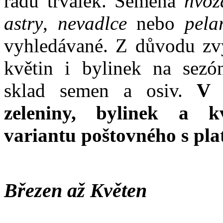
řadu trvalek. Semena
hvozd
astry
,
nevadlce
nebo
pela
vyhledávané. Z důvodu zvý
květin i bylinek na sezó
sklad semen a osiv.
V k
zeleniny, bylinek a k
variantu poštovného s pl
Březen až Květen