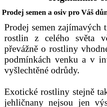
Prodej semen a osiv pro Váš dů
Prodej semen zajímavých t
rostlin z celého světa 
převážně o rostliny vhodné
podmínkách
venku a v int
vyšlechtěné odrůdy.
Exotické rostlin
y stejně t
jehličnany nejsou jen vý