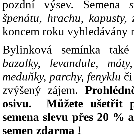
pozdní výsev. Semena
špenátu, hrachu, kapusty, z
koncem roku vyhledávány m
Bylinková semínka také
bazalky, levandule, máty
meduňky, parchy, fenyklu
či
zvýšený zájem.
Prohlédn
osivu. Můžete ušetřit 
semena slevu přes 20 % a
semen zdarma !