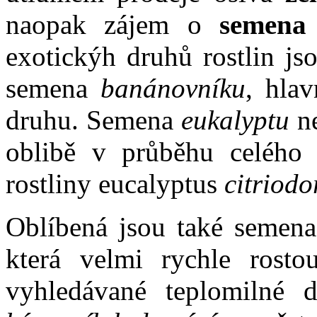
naopak zájem o
semena e
exotickýh druhů rostlin js
semena
banánovníku
, hla
druhu. Semena
eukalyptu
ne
oblibě v průběhu celého r
rostliny eucalyptus
citriodo
Oblíbená jsou také semen
která velmi rychle rosto
vyhledávané teplomilné 