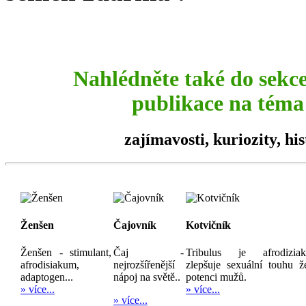
Nahlédněte také do sekc
publikace na téma 
zajímavosti,
kuriozity
, hi
Ženšen
Čajovník
Kotvičník
Ženšen - stimulant,
Čaj -
Tribulus je afrodizia
afrodisiakum,
nejrozšířenější
zlepšuje sexuální touhu ž
adaptogen...
nápoj na světě..
potenci mužů.
» více...
» více...
» více...