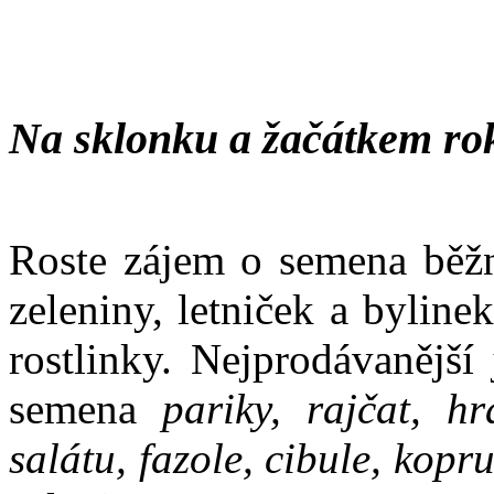
Na sklonku a žačátkem ro
Roste zájem o semena běžn
zeleniny, letniček a bylin
rostlinky. Nejprodávanější
semena
pariky, rajčat, hr
salátu, fazole, cibule, kopr