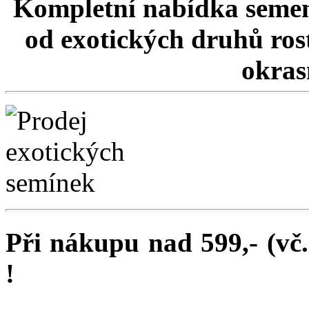
Kompletní nabídka semen
od exotických druhů rost
okrasn
Při nákupu nad 599,- (vč
!