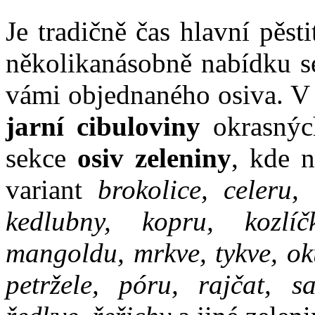
Je tradičně čas hlavní pěst
několikanásobně nabídku se
vámi objednaného osiva. V 
jarní cibuloviny
okrasnýc
sekce
osiv zeleniny
, kde 
variant
brokolice, celeru, 
kedlubny, kopru, kozlíč
mangoldu, mrkve, tykve, oku
petržele, póru, rajčat, sa