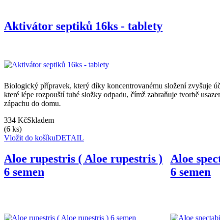
Aktivátor septiků 16ks - tablety
Biologický přípravek, který díky koncentrovanému složení zvyšuje ú
které lépe rozpouští tuhé složky odpadu, čímž zabraňuje tvorbě usaze
zápachu do domu.
334 Kč
Skladem
(6 ks)
Vložit do košíku
DETAIL
Aloe rupestris ( Aloe rupestris )
Aloe spect
6 semen
6 semen