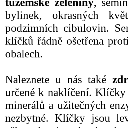
tuzemské zeleniny
, semín
bylinek, okrasných kvě
podzimních cibulovin. Se
klíčků řádně ošetřena prot
obalech.
Naleznete u nás také
zdr
určené k naklíčení. Klíčk
minerálů a užitečných en
nezbytné. Klíčky jsou l