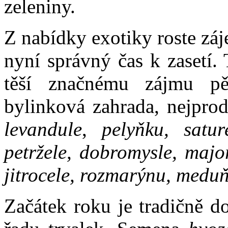
zeleniny.
Z nabídky exotiky roste záj
nyní správný čas k zasetí.
těší značnému zájmu pěs
bylinková zahrada, nejprod
levandule
,
pelyňku, sature
petržele, dobromysle, majo
jitrocele, rozmarýnu, medu
Začátek roku je tradičně d