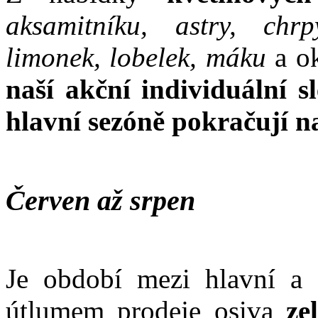
aksamitníku, astry, chrp
limonek, lobelek, máku
a o
naší akční individuální s
hlavní sezóně pokračují n
Červen až srpen
Je období mezi hlavní a 
útlumem prodeje osiva
ze