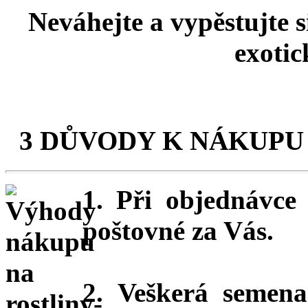
Neváhejte a vypěstujte 
exotic
3 DŮVODY K NÁKUPU
1. Při objednávc
poštovné za Vás.
2. Veškerá semena