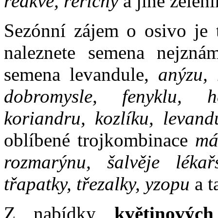
ředkve, řeřichy
a jiné zeleni
Sezónní zájem o osivo je 
naleznete semena nejznám
semena levandule,
anýzu, 
dobromysle, fenyklu, he
koriandru, kozlíku, levand
oblíbené trojkombinace
má
rozmarýnu, šalvěje lékařs
třapatky, třezalky, yzopu
a t
Z nabídky
květinových