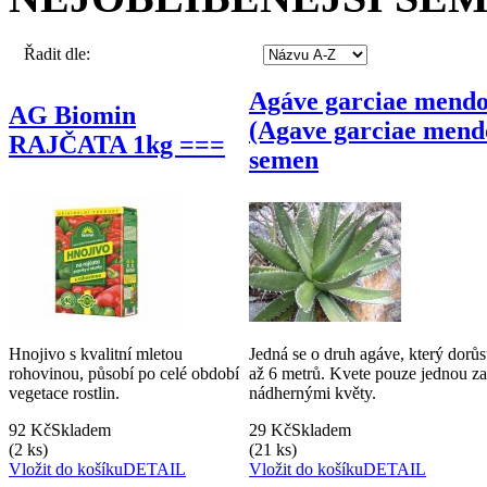
Řadit dle:
Agáve garciae mend
AG Biomin
(Agave garciae mend
RAJČATA 1kg ===
semen
Hnojivo s kvalitní mletou
Jedná se o druh agáve, který dorů
rohovinou, působí po celé období
až 6 metrů. Kvete pouze jednou za
vegetace rostlin.
nádhernými květy.
92 Kč
Skladem
29 Kč
Skladem
(2 ks)
(21 ks)
Vložit do košíku
DETAIL
Vložit do košíku
DETAIL