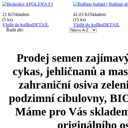
21 Kč
Skladem
41.03 Kč
Skladem
(5 ks)
(15 ks)
Vložit do košíku
DETAIL
Vložit do košíku
DETAIL
Řadit dle:
Prodej semen zajímavýc
cykas, jehličnanů a mas
zahraniční osiva zeleni
podzimní cibulovny, BIO 
Máme pro Vás skladem
originálního o