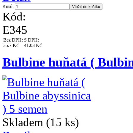
Kusů:
Kód:
E345
Bez DPH:
S DPH:
35.7 Kč
41.03 Kč
Bulbine huňatá ( Bulbin
Skladem (15 ks)