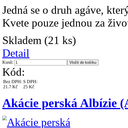
Jedná se o druh agáve, kter
Kvete pouze jednou za živo
Skladem (21 ks)
Detail
Kusů:
Kód:
Bez DPH:
S DPH:
21.7 Kč
25 Kč
Akácie perská Albízie (A