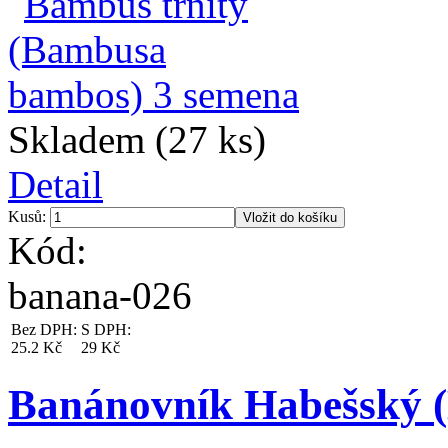
Skladem (27 ks)
Detail
Kusů:
Kód:
banana-026
Bez DPH:
S DPH:
25.2 Kč
29 Kč
Banánovník Habešský (