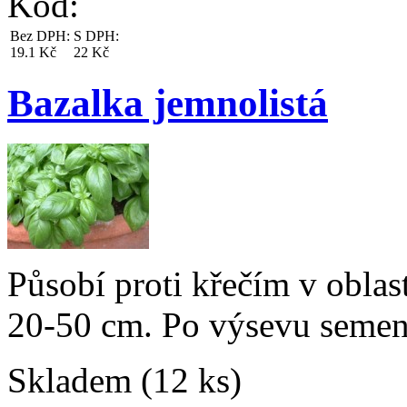
Kód:
Bez DPH:
S DPH:
19.1 Kč
22 Kč
Bazalka jemnolistá
Působí proti křečím v oblast
20-50 cm. Po výsevu semen p
Skladem (12 ks)