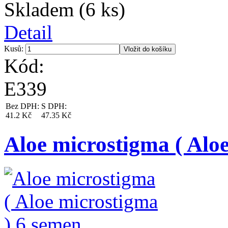
Skladem (6 ks)
Detail
Kusů:
Kód:
E339
Bez DPH:
S DPH:
41.2 Kč
47.35 Kč
Aloe microstigma ( Alo