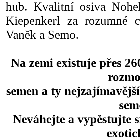
hub. Kvalitní osiva Nohe
Kiepenkerl za rozumné c
Vaněk a Semo.
Na zemi existuje přes 26
rozmo
semen a ty nejzajímavější
seme
Neváhejte a vypěstujte 
exotic