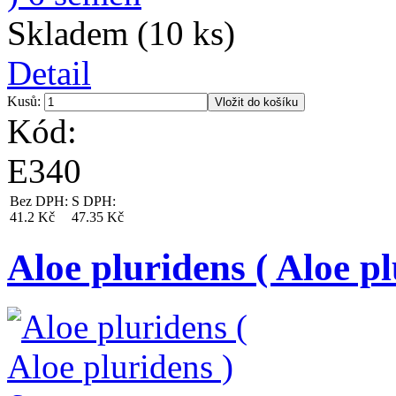
Skladem (10 ks)
Detail
Kusů:
Kód:
E340
Bez DPH:
S DPH:
41.2 Kč
47.35 Kč
Aloe pluridens ( Aloe p