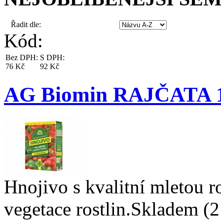
Řadit dle:
Kód:
Bez DPH:
S DPH:
76 Kč
92 Kč
AG Biomin RAJČATA 
Hnojivo s kvalitní mletou 
vegetace rostlin.
Skladem (2