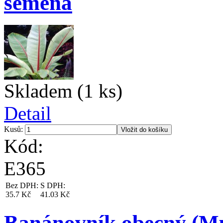
semena
Skladem (1 ks)
Detail
Kusů:
Kód:
E365
Bez DPH:
S DPH:
35.7 Kč
41.03 Kč
Banánovník obecný (Mu