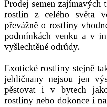
Prodej semen zajímavých t
rostlin z celého světa 
převážně o rostliny vhodné
podmínkách
venku a v int
vyšlechtěné odrůdy.
Exotické rostlin
y stejně t
jehličnany nejsou jen vý
pěstovat i v bytech jak
rostliny nebo dokonce i na