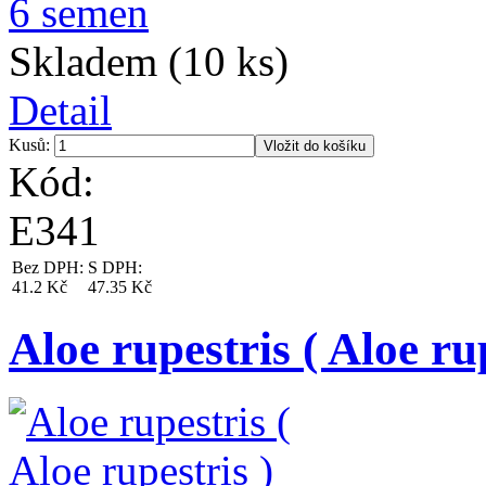
Skladem (10 ks)
Detail
Kusů:
Kód:
E341
Bez DPH:
S DPH:
41.2 Kč
47.35 Kč
Aloe rupestris ( Aloe ru