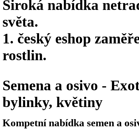
Široká nabídka netra
světa.
1. český eshop zaměř
rostlin.
Semena a osivo - Exoti
bylinky, květiny
Kompetní nabídka semen a osi