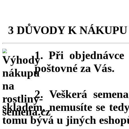
3 DŮVODY K NÁKUPU
1. Při objednávc
poštovné za Vás.
2. Veškerá semena
skladem, nemusíte se ted
tomu bývá u jiných eshopů