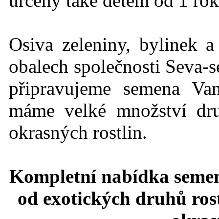
určeny také dětem od 1 rok
Osiva zeleniny, bylinek a
obalech společnosti Seva-s
připravujeme semena Va
máme velké množství dru
okrasných rostlin.
Kompletní nabídka semen
od exotických druhů rost