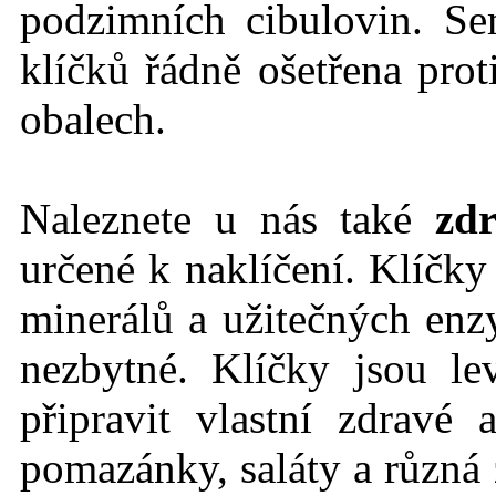
podzimních cibulovin. Se
klíčků řádně ošetřena prot
obalech.
Naleznete u nás také
zdr
určené k naklíčení. Klíčk
minerálů a užitečných en
nezbytné. Klíčky jsou l
připravit vlastní zdravé
pomazánky, saláty a různá 