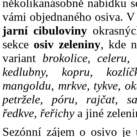
několikanásobně nabídku se
vámi objednaného osiva. V 
jarní cibuloviny
okrasnýc
sekce
osiv zeleniny
, kde 
variant
brokolice, celeru, 
kedlubny, kopru, kozlíč
mangoldu, mrkve, tykve, oku
petržele, póru, rajčat, sa
ředkve, řeřichy
a jiné zeleni
Sezónní zájem o osivo je 