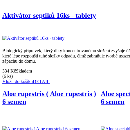
Aktivátor septiků 16ks - tablety
Biologický přípravek, který díky koncentrovanému složení zvyšuje ú
které lépe rozpouští tuhé složky odpadu, čímž zabraňuje tvorbě usaze
zápachu do domu.
334 Kč
Skladem
(6 ks)
Vložit do košíku
DETAIL
Aloe rupestris ( Aloe rupestris )
Aloe spect
6 semen
6 semen