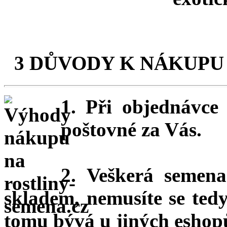
3 DŮVODY K NÁKUPU
1. Při objednávc
poštovné za Vás.
2. Veškerá semena
skladem, nemusíte se ted
tomu bývá u jiných eshopů