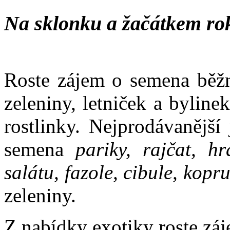
Na sklonku a žačátkem ro
Roste zájem o semena běžn
zeleniny, letniček a bylin
rostlinky. Nejprodávanější
semena
pariky, rajčat, hr
salátu, fazole, cibule, kopr
zeleniny.
Z nabídky exotiky roste záj