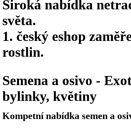
Široká nabídka netra
světa.
1. český eshop zaměř
rostlin.
Semena a osivo - Exoti
bylinky, květiny
Kompetní nabídka semen a osi