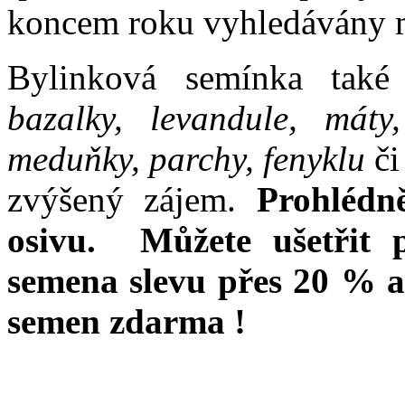
koncem roku vyhledávány m
Bylinková semínka také
bazalky, levandule, máty
meduňky, parchy, fenyklu
či
zvýšený zájem.
Prohlédn
osivu. Můžete ušetřit 
semena slevu přes 20 % a
semen zdarma !