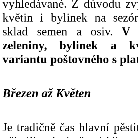
vyhledávané. Z důvodu zvý
květin i bylinek na sezó
sklad semen a osiv.
V k
zeleniny, bylinek a k
variantu poštovného s pl
Březen až Květen
Je tradičně čas hlavní pěst