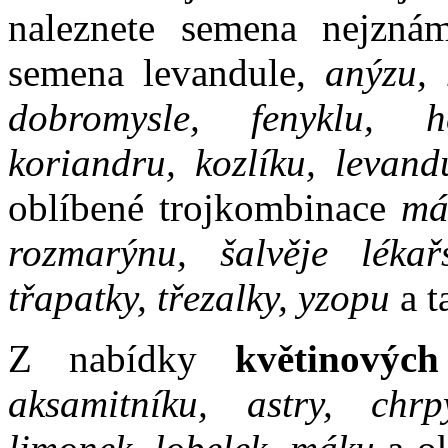
naleznete semena nejznám
semena levandule,
anýzu, 
dobromysle, fenyklu, he
koriandru, kozlíku, levand
oblíbené trojkombinace
má
rozmarýnu, šalvěje lékařs
třapatky, třezalky, yzopu
a t
Z nabídky
květinových
aksamitníku, astry, chrp