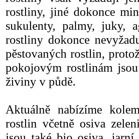
rostliny, jiné dokonce mi
sukulenty, palmy, juky, 
rostliny dokonce nevyžadu
pěstovaných rostlin, protož
pokojovým rostlinám jso
živiny v půdě.
Aktuálně nabízíme kole
rostlin včetně osiva zelen
jsou také bio osiva, jarn