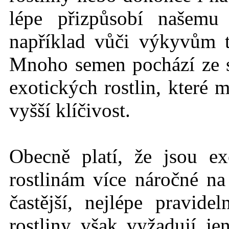
lépe přizpůsobí našemu
například vůči výkyvům 
Mnoho semen pochází ze
exotických rostlin, které 
vyšší klíčivost.
Obecně platí, že jsou ex
rostlinám více náročné n
častější, nejlépe pravid
rostliny však vyžadují j