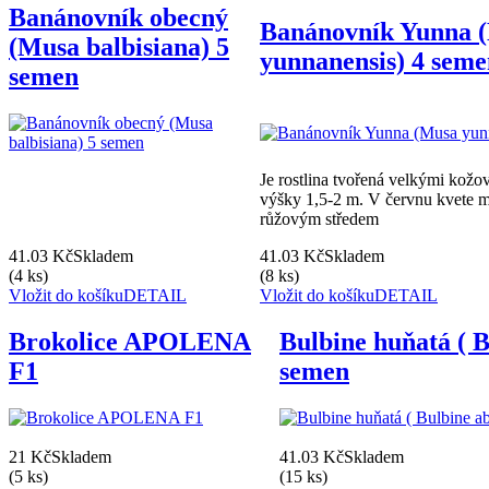
Banánovník obecný
Banánovník Yunna 
(Musa balbisiana) 5
yunnanensis) 4 sem
semen
Je rostlina tvořená velkými kožov
výšky 1,5-2 m. V červnu kvete m
růžovým středem
41.03 Kč
Skladem
41.03 Kč
Skladem
(4 ks)
(8 ks)
Vložit do košíku
DETAIL
Vložit do košíku
DETAIL
Brokolice APOLENA
Bulbine huňatá ( B
F1
semen
21 Kč
Skladem
41.03 Kč
Skladem
(5 ks)
(15 ks)