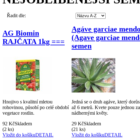
Řadit dle:
Agáve garciae mend
AG Biomin
(Agave garciae mend
RAJČATA 1kg ===
semen
Hnojivo s kvalitní mletou
Jedná se o druh agáve, který dorů
rohovinou, působí po celé období
až 6 metrů. Kvete pouze jednou za
vegetace rostlin.
nádhernými květy.
92 Kč
Skladem
29 Kč
Skladem
(2 ks)
(21 ks)
Vložit do košíku
DETAIL
Vložit do košíku
DETAIL