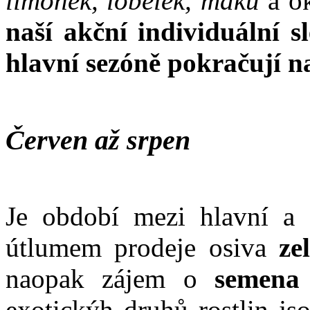
limonek, lobelek, máku
a o
naší akční individuální s
hlavní sezóně pokračují n
Červen až srpen
Je období mezi hlavní a 
útlumem prodeje osiva
ze
naopak zájem o
semena e
exotickýh druhů rostlin js