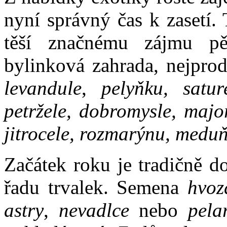
nyní správný čas k zasetí.
těší značnému zájmu pěs
bylinková zahrada, nejprod
levandule
,
pelyňku, sature
petržele, dobromysle, majo
jitrocele, rozmarýnu, medu
Začátek roku je tradičně d
řadu trvalek. Semena
hvozd
astry
,
nevadlce
nebo
pela