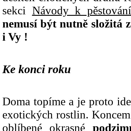
sekci
Návody k pěstování
nemusí být nutně složitá z
i Vy !
Ke konci roku
Doma topíme a je proto ide
exotických rostlin. Koncem
oblíbené okrasné
podzim