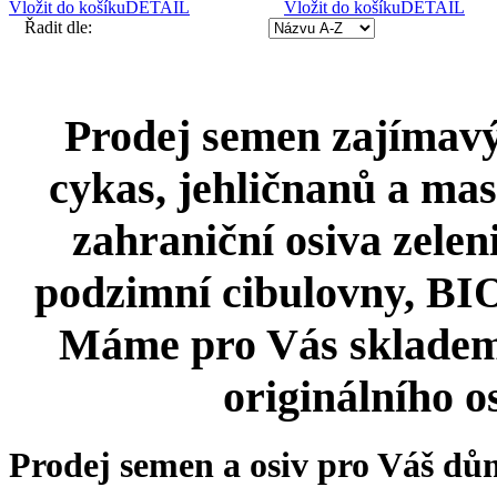
Vložit do košíku
DETAIL
Vložit do košíku
DETAIL
Řadit dle:
Prodej semen zajímavýc
cykas, jehličnanů a mas
zahraniční osiva zeleni
podzimní cibulovny, BIO 
Máme pro Vás skladem
originálního o
Prodej semen a osiv pro Váš dů