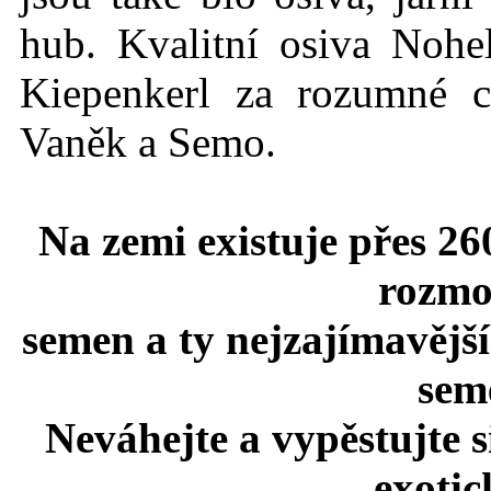
hub. Kvalitní osiva Nohe
Kiepenkerl za rozumné c
Vaněk a Semo.
Na zemi existuje přes 26
rozmo
semen a ty nejzajímavější
seme
Neváhejte a vypěstujte 
exotic