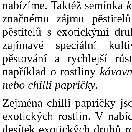
nabízíme. Taktéž semínka
k
značnému zájmu pěstitel
pěstitelů s exotickými dru
zajímavé speciální kult
pěstování a rychlejší růs
například o rostliny
kávovní
nebo chilli papričky
.
Zejména chilli papričky jso
exotických rostlin. V nabí
desítek exotických druhů r