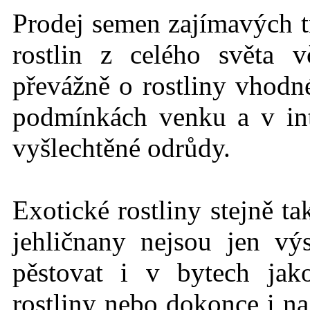
Prodej semen zajímavých t
rostlin z celého světa 
převážně o rostliny vhodné
podmínkách
venku a v int
vyšlechtěné odrůdy.
Exotické rostlin
y stejně t
jehličnany nejsou jen vý
pěstovat i v bytech jak
rostliny nebo dokonce i na