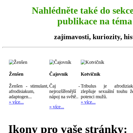
Nahlédněte také do sekc
publikace na téma 
zajímavosti,
kuriozity
, hi
Ženšen
Čajovník
Kotvičník
Ženšen - stimulant,
Čaj -
Tribulus je afrodizia
afrodisiakum,
nejrozšířenější
zlepšuje sexuální touhu ž
adaptogen...
nápoj na světě..
potenci mužů.
» více...
» více...
» více...
Ikony pro vaše stránky: