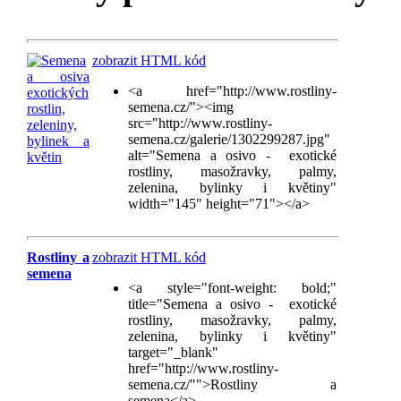
zobrazit HTML kód
<a href="http://www.rostliny-
semena.cz/"><img
src="http://www.rostliny-
semena.cz/galerie/1302299287.jpg"
alt="Semena a osivo - exotické
rostliny, masožravky, palmy,
zelenina, bylinky i květiny"
width="145" height="71"></a>
Rostliny a
zobrazit HTML kód
semena
<a style="font-weight: bold;"
title="Semena a osivo - exotické
rostliny, masožravky, palmy,
zelenina, bylinky i květiny"
target="_blank"
href="http://www.rostliny-
semena.cz/"">Rostliny a
semena</a>