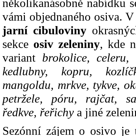
několikanásobně nabídku se
vámi objednaného osiva. V 
jarní cibuloviny
okrasnýc
sekce
osiv zeleniny
, kde 
variant
brokolice, celeru, 
kedlubny, kopru, kozlíč
mangoldu, mrkve, tykve, oku
petržele, póru, rajčat, sa
ředkve, řeřichy
a jiné zeleni
Sezónní zájem o osivo je 