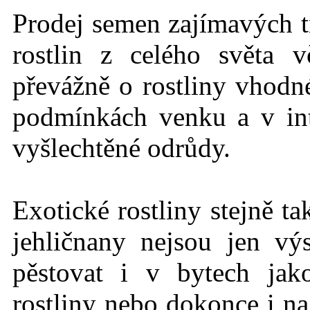
Prodej semen zajímavých t
rostlin z celého světa 
převážně o rostliny vhodné
podmínkách
venku a v int
vyšlechtěné odrůdy.
Exotické rostlin
y stejně t
jehličnany nejsou jen vý
pěstovat i v bytech jak
rostliny nebo dokonce i na