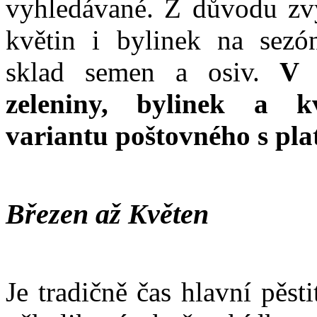
vyhledávané. Z důvodu zvý
květin i bylinek na sezó
sklad semen a osiv.
V k
zeleniny, bylinek a k
variantu poštovného s pl
Březen až Květen
Je tradičně čas hlavní pěst