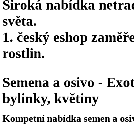
Široká nabídka netra
světa.
1. český eshop zaměř
rostlin.
Semena a osivo - Exoti
bylinky, květiny
Kompetní nabídka semen a osi