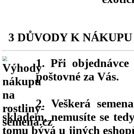
3 DŮVODY K NÁKUPU
1. Při objednávc
poštovné za Vás.
2. Veškerá semena
skladem, nemusíte se ted
tomu bývá u jiných eshopů