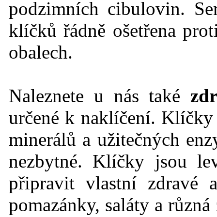
podzimních cibulovin. Se
klíčků řádně ošetřena prot
obalech.
Naleznete u nás také
zdr
určené k naklíčení. Klíčk
minerálů a užitečných en
nezbytné. Klíčky jsou l
připravit vlastní zdravé
pomazánky, saláty a různá 