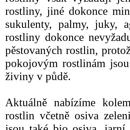
rostliny, jiné dokonce mi
sukulenty, palmy, juky, 
rostliny dokonce nevyžadu
pěstovaných rostlin, protož
pokojovým rostlinám jso
živiny v půdě.
Aktuálně nabízíme kole
rostlin včetně osiva zelen
jsou také bio osiva, jarn