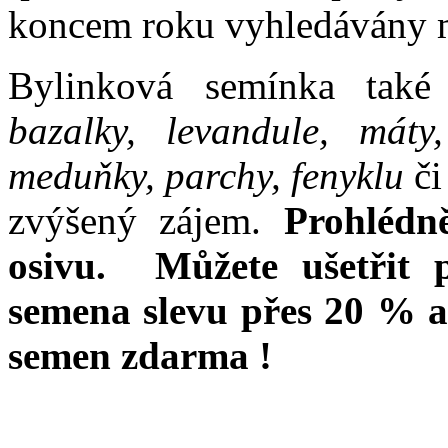
koncem roku vyhledávány m
Bylinková semínka také
bazalky, levandule, máty
meduňky, parchy, fenyklu
či
zvýšený zájem.
Prohlédn
osivu. Můžete ušetřit 
semena slevu přes 20 % a
semen zdarma !