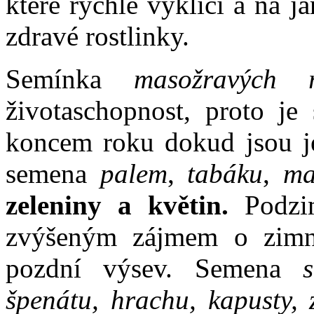
které rychle vyklíčí a na 
zdravé rostlinky.
Semínka
masožravých ro
životaschopnost, proto je
koncem roku dokud jsou je
semena
palem
,
tabáku
,
ma
zeleniny a květin.
Podzim
zvýšeným zájmem o zimní
pozdní výsev. Semena
špenátu, hrachu, kapusty, z