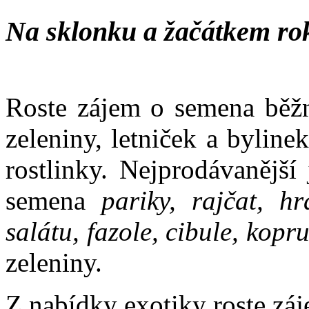
Na sklonku a žačátkem ro
Roste zájem o semena běžn
zeleniny, letniček a bylin
rostlinky. Nejprodávanější
semena
pariky, rajčat, hr
salátu, fazole, cibule, kopr
zeleniny.
Z nabídky exotiky roste záj