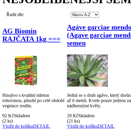
Řadit dle:
Agáve garciae mend
AG Biomin
(Agave garciae mend
RAJČATA 1kg ===
semen
Hnojivo s kvalitní mletou
Jedná se o druh agáve, který dorů
rohovinou, působí po celé období
až 6 metrů. Kvete pouze jednou za
vegetace rostlin.
nádhernými květy.
92 Kč
Skladem
29 Kč
Skladem
(2 ks)
(21 ks)
Vložit do košíku
DETAIL
Vložit do košíku
DETAIL