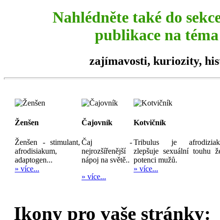
Nahlédněte také do sekc
publikace na téma 
zajímavosti,
kuriozity
, hi
Ženšen
Čajovník
Kotvičník
Ženšen - stimulant,
Čaj -
Tribulus je afrodizia
afrodisiakum,
nejrozšířenější
zlepšuje sexuální touhu ž
adaptogen...
nápoj na světě..
potenci mužů.
» více...
» více...
» více...
Ikony pro vaše stránky: