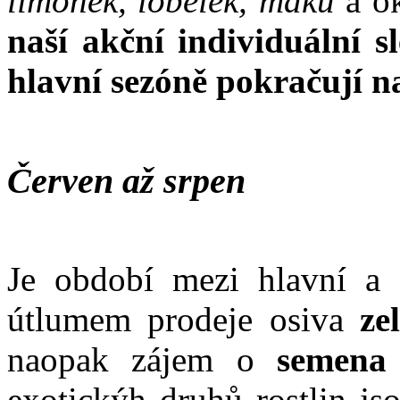
limonek, lobelek, máku
a o
naší akční individuální s
hlavní sezóně pokračují n
Červen až srpen
Je období mezi hlavní a 
útlumem prodeje osiva
ze
naopak zájem o
semena e
exotickýh druhů rostlin js