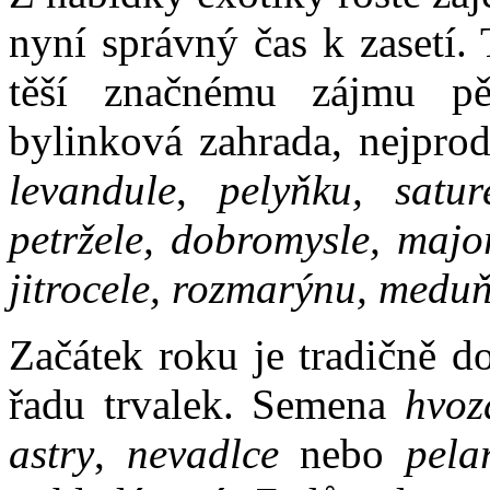
nyní správný čas k zasetí.
těší značnému zájmu pěs
bylinková zahrada, nejprod
levandule
,
pelyňku, sature
petržele, dobromysle, majo
jitrocele, rozmarýnu, medu
Začátek roku je tradičně d
řadu trvalek. Semena
hvozd
astry
,
nevadlce
nebo
pela