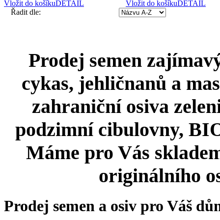
Vložit do košíku
DETAIL
Vložit do košíku
DETAIL
Řadit dle:
Prodej semen zajímavýc
cykas, jehličnanů a mas
zahraniční osiva zeleni
podzimní cibulovny, BIO 
Máme pro Vás skladem
originálního o
Prodej semen a osiv pro Váš dů