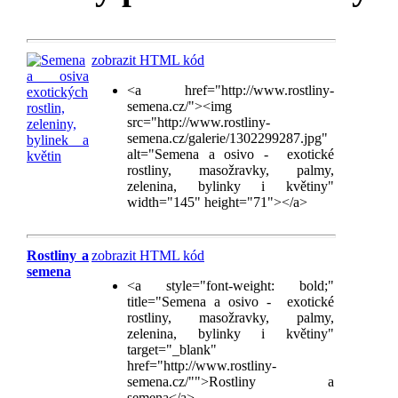
zobrazit HTML kód
<a href="http://www.rostliny-
semena.cz/"><img
src="http://www.rostliny-
semena.cz/galerie/1302299287.jpg"
alt="Semena a osivo - exotické
rostliny, masožravky, palmy,
zelenina, bylinky i květiny"
width="145" height="71"></a>
Rostliny a
zobrazit HTML kód
semena
<a style="font-weight: bold;"
title="Semena a osivo - exotické
rostliny, masožravky, palmy,
zelenina, bylinky i květiny"
target="_blank"
href="http://www.rostliny-
semena.cz/"">Rostliny a
semena</a>