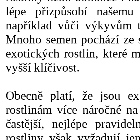
lépe přizpůsobí našemu
například vůči výkyvům 
Mnoho semen pochází ze
exotických rostlin, které 
vyšší klíčivost.
Obecně platí, že jsou ex
rostlinám více náročné n
častější, nejlépe pravid
rostliny však vyžadují j