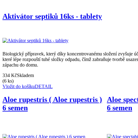
Aktivátor septiků 16ks - tablety
Biologický přípravek, který díky koncentrovanému složení zvyšuje ú
které lépe rozpouští tuhé složky odpadu, čímž zabraňuje tvorbě usaze
zápachu do domu.
334 Kč
Skladem
(6 ks)
Vložit do košíku
DETAIL
Aloe rupestris ( Aloe rupestris )
Aloe spect
6 semen
6 semen