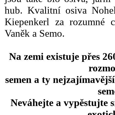
hub. Kvalitní osiva Nohe
Kiepenkerl za rozumné c
Vaněk a Semo.
Na zemi existuje přes 26
rozmo
semen a ty nejzajímavější
seme
Neváhejte a vypěstujte 
exotic