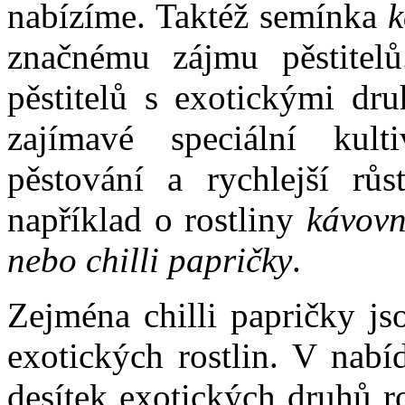
nabízíme. Taktéž semínka
k
značnému zájmu pěstitel
pěstitelů s exotickými dru
zajímavé speciální kult
pěstování a rychlejší růs
například o rostliny
kávovní
nebo chilli papričky
.
Zejména chilli papričky jso
exotických rostlin. V nabí
desítek exotických druhů r