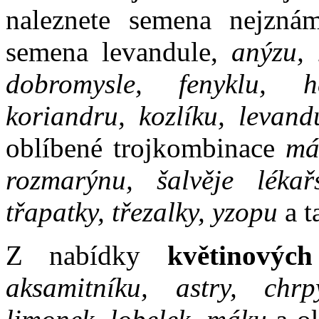
naleznete semena nejznám
semena levandule,
anýzu, 
dobromysle, fenyklu, he
koriandru, kozlíku, levand
oblíbené trojkombinace
má
rozmarýnu, šalvěje lékařs
třapatky, třezalky, yzopu
a t
Z nabídky
květinových
aksamitníku, astry, chrp