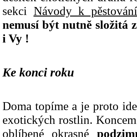
sekci
Návody k pěstování
nemusí být nutně složitá z
i Vy !
Ke konci roku
Doma topíme a je proto ide
exotických rostlin. Koncem
oblíbené okrasné
podzim