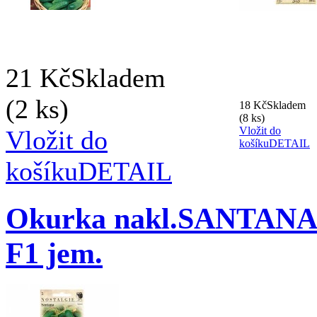
21 Kč
Skladem
(2 ks)
18 Kč
Skladem
(8 ks)
Vložit do
Vložit do
košíku
DETAIL
košíku
DETAIL
Okurka nakl.SANTAN
F1 jem.