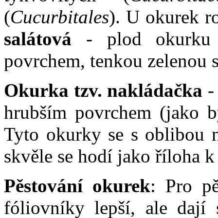
(
Cucurbitales
). U okurek r
salátová
- plod okurku 
povrchem, tenkou zelenou 
Okurka tzv. nakládačka
-
hrubším povrchem (jako b
Tyto okurky se s oblibou n
skvěle se hodí jako říloha 
Pěstování okurek
: Pro p
fóliovníky lepší, ale dají