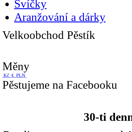
Svíčky
Aranžování a dárky
Velkoobchod Pěstík
Měny
Kč
€
PLN
Pěstujeme na Facebooku
30-ti den