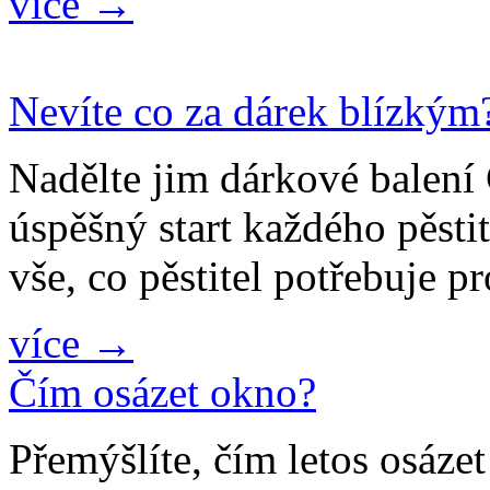
více →
Nevíte co za dárek blízkým
Nadělte jim dárkové bale
úspěšný start každého pěsti
vše, co pěstitel potřebuje p
více →
Čím osázet okno?
Přemýšlíte, čím letos osáze