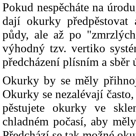
Pokud nespěcháte na úrodu,
dají okurky předpěstovat 
půdy, ale až po "zmrzlých
výhodný tzv. vertiko systé
předcházení plísním a sběr 
Okurky by se měly přihnoj
Okurky se nezalévají často,
pěstujete okurky ve sklen
chladném počasí, aby měly
Předchází se tak možné oku