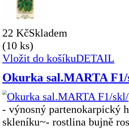
22 Kč
Skladem
(10 ks)
Vložit do košíku
DETAIL
Okurka sal.MARTA F1/s
- výnosný partenokarpický h
skleníku~- rostlina bujně ros