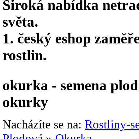
Široká nabídka netra
světa.
1. český eshop zaměř
rostlin.
okurka - semena plodo
okurky
Nacházíte se na:
Rostliny-s
Plodová
»
Okurka