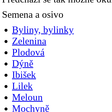
Semena a osivo
Byliny, bylinky
Zelenina
Plodová
Dýně
Ibišek
Lilek
Meloun
Mochyně