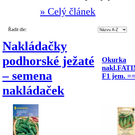
» Celý článek
Řadit dle:
Nakládačky
podhorské ježaté
Okurka
nakl.FAT
– semena
F1 jem. =
nakládaček