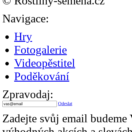
© Rostliny-semena.cz
Navigace
:
Hry
Fotogalerie
Videopěstitel
Poděkování
Zpravodaj
:
Odeslat
Zadejte svůj email budeme 
výhodných akcích a slevách.