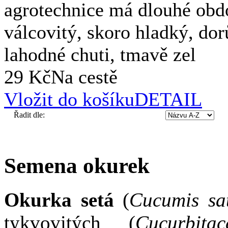
agrotechnice má dlouhé obdob
válcovitý, skoro hladký, dor
lahodné chuti, tmavě zel
29 Kč
Na cestě
Vložit do košíku
DETAIL
Řadit dle:
Semena okurek
Okurka setá
(
Cucumis sat
tykvovitých (
Cucurbitac