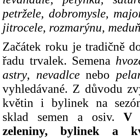
petržele, dobromysle, majo
jitrocele, rozmarýnu, medu
Začátek roku je tradičně d
řadu trvalek. Semena
hvozd
astry
,
nevadlce
nebo
pela
vyhledávané. Z důvodu zvý
květin i bylinek na sezó
sklad semen a osiv.
V k
zeleniny, bylinek a k