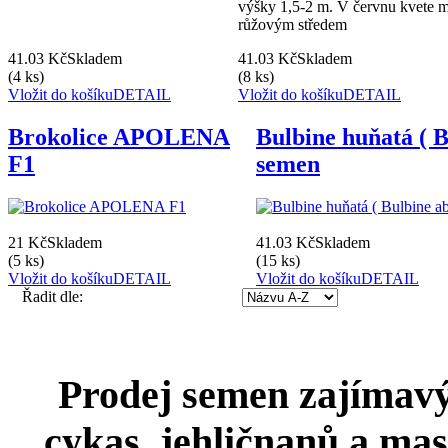
výšky 1,5-2 m. V červnu kvete m
růžovým středem
41.03 Kč
Skladem
41.03 Kč
Skladem
(4 ks)
(8 ks)
Vložit do košíku
DETAIL
Vložit do košíku
DETAIL
Brokolice APOLENA
Bulbine huňatá ( B
F1
semen
21 Kč
Skladem
41.03 Kč
Skladem
(5 ks)
(15 ks)
Vložit do košíku
DETAIL
Vložit do košíku
DETAIL
Řadit dle:
Prodej semen zajímavýc
cykas, jehličnanů a mas