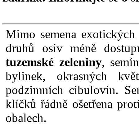
Mimo semena exotických r
druhů osiv méně dostu
tuzemské zeleniny
, semín
bylinek, okrasných kvě
podzimních cibulovin. Se
klíčků řádně ošetřena prot
obalech.