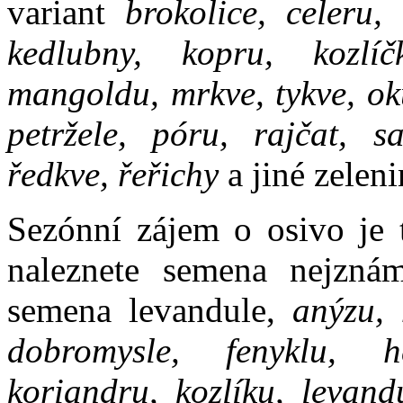
variant
brokolice, celeru, 
kedlubny, kopru, kozlíč
mangoldu, mrkve, tykve, oku
petržele, póru, rajčat, sa
ředkve, řeřichy
a jiné zeleni
Sezónní zájem o osivo je 
naleznete semena nejznám
semena levandule,
anýzu, 
dobromysle, fenyklu, he
koriandru, kozlíku, levand