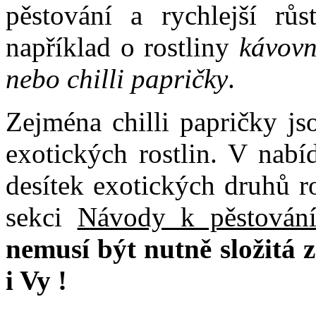
pěstování a rychlejší růs
například o rostliny
kávovní
nebo chilli papričky
.
Zejména chilli papričky jso
exotických rostlin. V nabí
desítek exotických druhů r
sekci
Návody k pěstování
nemusí být nutně složitá z
i Vy !