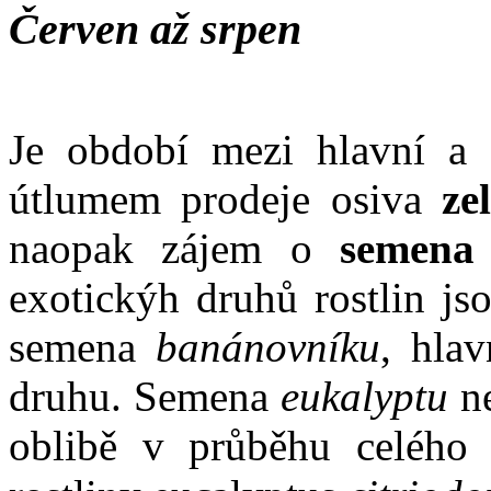
Červen až srpen
Je období mezi hlavní a 
útlumem prodeje osiva
ze
naopak zájem o
semena e
exotickýh druhů rostlin js
semena
banánovníku
, hla
druhu. Semena
eukalyptu
ne
oblibě v průběhu celého r