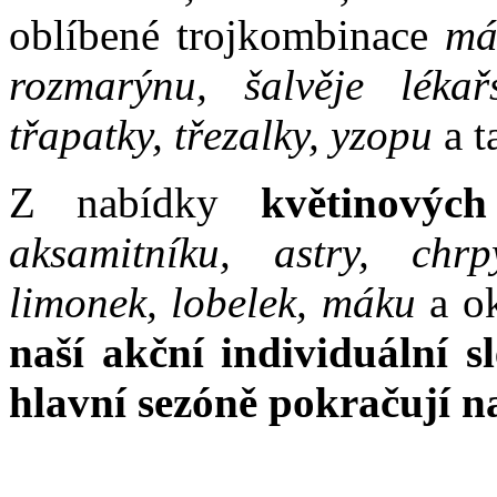
oblíbené trojkombinace
má
rozmarýnu, šalvěje lékařs
třapatky, třezalky, yzopu
a t
Z nabídky
květinových
aksamitníku, astry, chrp
limonek, lobelek, máku
a o
naší akční individuální s
hlavní sezóně pokračují n