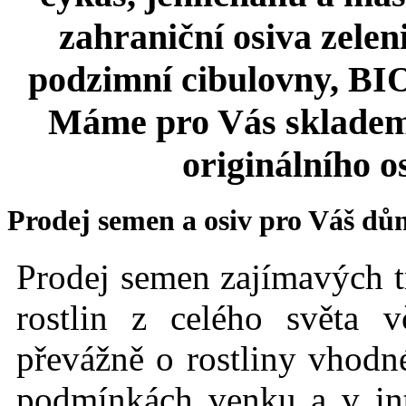
zahraniční osiva zeleni
podzimní cibulovny, BIO 
Máme pro Vás skladem
originálního o
Prodej semen a osiv pro Váš dů
Prodej semen zajímavých t
rostlin z celého světa 
převážně o rostliny vhodné
podmínkách
venku a v int