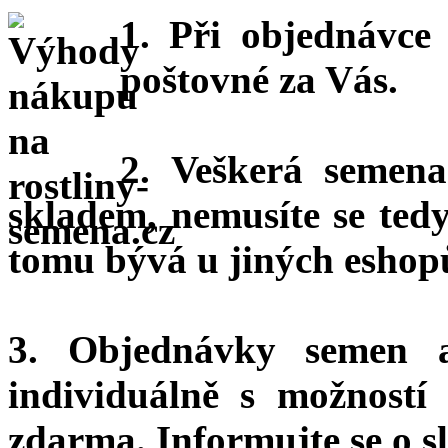
1. Při objednávc
poštovné za Vás.
2. Veškerá semena
skladem, nemusíte se ted
tomu bývá u jiných eshopů
3. Objednávky semen 
individuálně s možnost
zdarma.
Informujte se o sl