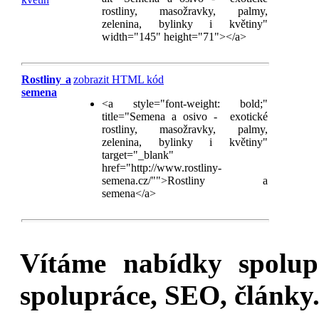
rostliny, masožravky, palmy,
zelenina, bylinky i květiny"
width="145" height="71"></a>
Rostliny a
zobrazit HTML kód
semena
<a style="font-weight: bold;"
title="Semena a osivo - exotické
rostliny, masožravky, palmy,
zelenina, bylinky i květiny"
target="_blank"
href="http://www.rostliny-
semena.cz/"">Rostliny a
semena</a>
Vítáme nabídky spolu
spolupráce, SEO, články.