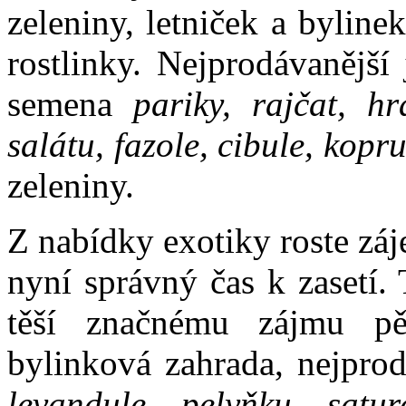
zeleniny, letniček a bylin
rostlinky. Nejprodávanější
semena
pariky, rajčat, hr
salátu, fazole, cibule, kopr
zeleniny.
Z nabídky exotiky roste záj
nyní správný čas k zasetí.
těší značnému zájmu pěs
bylinková zahrada, nejprod
levandule
,
pelyňku, sature