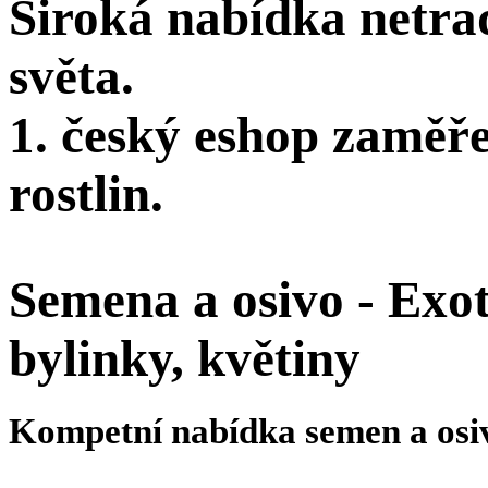
Široká nabídka netra
světa.
1. český eshop zaměř
rostlin.
Semena a osivo - Exoti
bylinky, květiny
Kompetní nabídka semen a osi