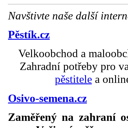
Navštivte naše další inte
Pěstík.cz
Velkoobchod a maloobch
Zahradní potřeby pro v
pěstitele
a onlin
Osivo-semena.cz
Zaměřený na
zahraní o