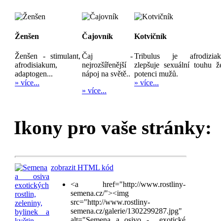
Ženšen
Čajovník
Kotvičník
Ženšen - stimulant,
Čaj -
Tribulus je afrodizia
afrodisiakum,
nejrozšířenější
zlepšuje sexuální touhu ž
adaptogen...
nápoj na světě..
potenci mužů.
» více...
» více...
» více...
Ikony pro vaše stránky:
zobrazit HTML kód
<a href="http://www.rostliny-
semena.cz/"><img
src="http://www.rostliny-
semena.cz/galerie/1302299287.jpg"
alt="Semena a osivo - exotické