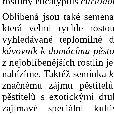
rostliny eucalyptus
citriodo
Oblíbená jsou také semen
která velmi rychle rosto
vyhledávané teplomilné 
kávovník k domácímu pěsto
z nejoblíbenějších rostlin je
nabízíme. Taktéž semínka
k
značnému zájmu pěstitel
pěstitelů s exotickými dru
zajímavé speciální kult