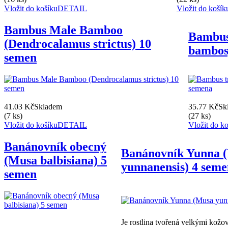
Vložit do košíku
DETAIL
Vložit do košík
Bambus Male Bamboo
Bambus
(Dendrocalamus strictus) 10
bambos
semen
41.03 Kč
Skladem
35.77 Kč
Sk
(7 ks)
(27 ks)
Vložit do košíku
DETAIL
Vložit do k
Banánovník obecný
Banánovník Yunna 
(Musa balbisiana) 5
yunnanensis) 4 sem
semen
Je rostlina tvořená velkými kožov