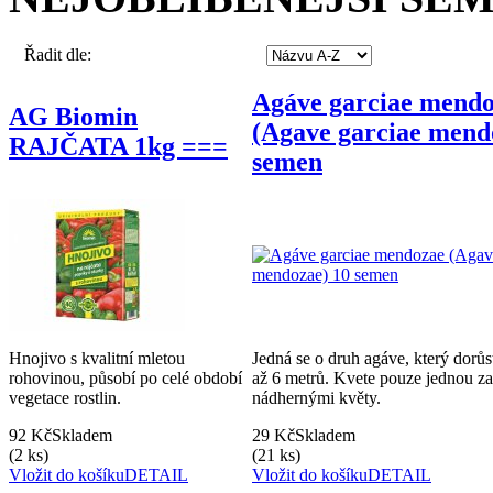
Řadit dle:
Agáve garciae mend
AG Biomin
(Agave garciae mend
RAJČATA 1kg ===
semen
Hnojivo s kvalitní mletou
Jedná se o druh agáve, který dorů
rohovinou, působí po celé období
až 6 metrů. Kvete pouze jednou za
vegetace rostlin.
nádhernými květy.
92 Kč
Skladem
29 Kč
Skladem
(2 ks)
(21 ks)
Vložit do košíku
DETAIL
Vložit do košíku
DETAIL