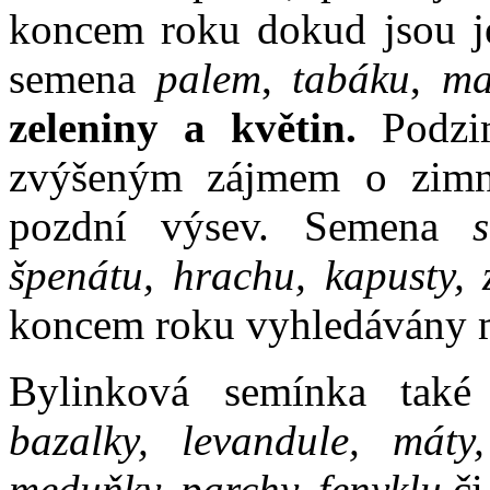
koncem roku dokud jsou je
semena
palem
,
tabáku
,
ma
zeleniny a květin.
Podzim
zvýšeným zájmem o zimní
pozdní výsev. Semena
špenátu, hrachu, kapusty, z
koncem roku vyhledávány m
Bylinková semínka také
bazalky, levandule, máty
meduňky, parchy, fenyklu
či