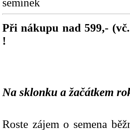
Při nákupu nad 599,- (vč
!
Na sklonku a žačátkem ro
Roste zájem o semena běžn