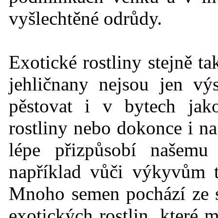
vyšlechtěné odrůdy.
Exotické rostlin
y stejně t
jehličnany nejsou jen vý
pěstovat i v bytech jak
rostliny nebo dokonce i na
lépe přizpůsobí našemu
například vůči výkyvům 
Mnoho semen pochází ze
exotických rostlin, které 