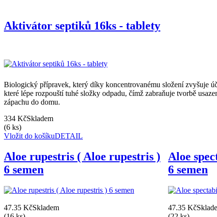
Aktivátor septiků 16ks - tablety
Biologický přípravek, který díky koncentrovanému složení zvyšuje ú
které lépe rozpouští tuhé složky odpadu, čímž zabraňuje tvorbě usaze
zápachu do domu.
334 Kč
Skladem
(6 ks)
Vložit do košíku
DETAIL
Aloe rupestris ( Aloe rupestris )
Aloe spect
6 semen
6 semen
47.35 Kč
Skladem
47.35 Kč
Sklad
(16 ks)
(22 ks)