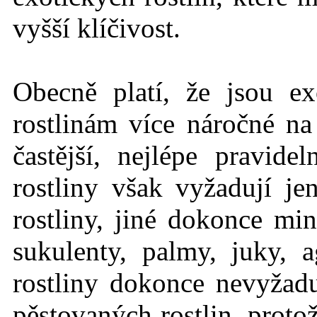
vyšší klíčivost.
Obecně platí, že jsou ex
rostlinám více náročné n
častější, nejlépe pravid
rostliny však vyžadují j
rostliny, jiné dokonce mi
sukulenty, palmy, juky, 
rostliny dokonce nevyžadu
pěstovaných rostlin, protož