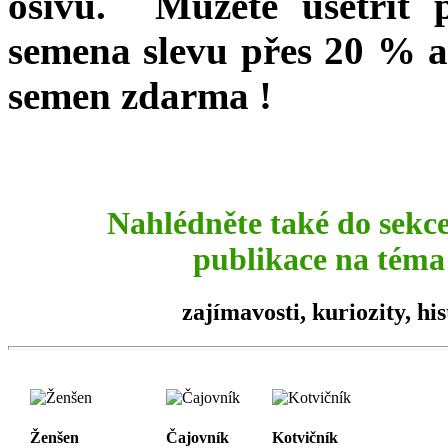
osivu. Můžete ušetřit 
semena slevu přes 20 % a
semen zdarma !
Nahlédněte také do sekc
publikace na téma 
zajímavosti,
kuriozity
, hi
Ženšen
Čajovník
Kotvičník