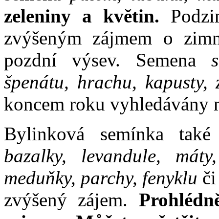
zeleniny a květin.
Podzim
zvýšeným zájmem o zimní
pozdní výsev. Semena
špenátu, hrachu, kapusty, z
koncem roku vyhledávány m
Bylinková semínka také
bazalky, levandule, máty
meduňky, parchy, fenyklu
či
zvýšený zájem.
Prohlédn