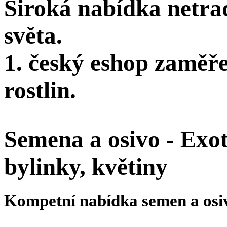
Široká nabídka netra
světa.
1. český eshop zaměř
rostlin.
Semena a osivo - Exoti
bylinky, květiny
Kompetní nabídka semen a osi