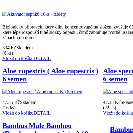
Biologický přípravek, který díky koncentrovanému složení zvyšuje ú
které lépe rozpouští tuhé složky odpadu, čímž zabraňuje tvorbě usaze
zápachu do domu.
334 Kč
Skladem
(6 ks)
Vložit do košíku
DETAIL
Aloe rupestris ( Aloe rupestris )
Aloe spect
6 semen
6 semen
47.35 Kč
Skladem
47.35 Kč
Sklad
(16 ks)
(22 ks)
Vložit do košíku
DETAIL
Vložit do košík
Bambus Male Bamboo
Bambus