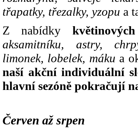
třapatky, třezalky, yzopu
a t
Z nabídky
květinových
aksamitníku, astry, chrp
limonek, lobelek, máku
a o
naší akční individuální s
hlavní sezóně pokračují n
Červen až srpen