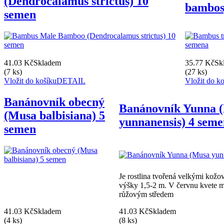
(Dendrocalamus strictus) 10
bambos
semen
41.03 Kč
Skladem
35.77 Kč
Sk
(7 ks)
(27 ks)
Vložit do košíku
DETAIL
Vložit do k
Banánovník obecný
Banánovník Yunna 
(Musa balbisiana) 5
yunnanensis) 4 sem
semen
Je rostlina tvořená velkými kožov
výšky 1,5-2 m. V červnu kvete m
růžovým středem
41.03 Kč
Skladem
41.03 Kč
Skladem
(4 ks)
(8 ks)