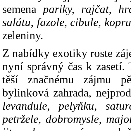
semena
pariky, rajčat, hr
salátu, fazole, cibule, kopr
zeleniny.
Z nabídky exotiky roste záj
nyní správný čas k zasetí.
těší značnému zájmu pěs
bylinková zahrada, nejprod
levandule
,
pelyňku, sature
petržele, dobromysle, majo