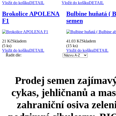
Vložit do košíku
DETAIL
Vložit do košíku
DETAIL
Brokolice APOLENA
Bulbine huňatá ( B
F1
semen
21 Kč
Skladem
41.03 Kč
Skladem
(5 ks)
(15 ks)
Vložit do košíku
DETAIL
Vložit do košíku
DETAIL
Řadit dle:
Prodej semen zajímavýc
cykas, jehličnanů a mas
zahraniční osiva zeleni