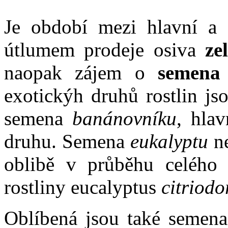
Je období mezi hlavní a 
útlumem prodeje osiva
ze
naopak zájem o
semena e
exotickýh druhů rostlin js
semena
banánovníku
, hla
druhu. Semena
eukalyptu
ne
oblibě v průběhu celého r
rostliny eucalyptus
citriodo
Oblíbená jsou také semen