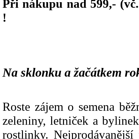
Při nákupu nad 599,- (vč
!
Na sklonku a žačátkem ro
Roste zájem o semena běžn
zeleniny, letniček a bylin
rostlinky. Nejprodávanější