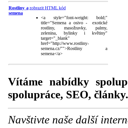
Rostliny a
zobrazit HTML kód
semena
<a style="font-weight: bold;"
title="Semena a osivo - exotické
rostliny, masožravky, palmy,
zelenina, bylinky i květiny"
target="_blank"
href="http://www.rostliny-
semena.cz/"">Rostliny a
semena</a>
Vítáme nabídky spolu
spolupráce, SEO, články.
Navštivte naše další inte