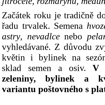
jitrocele, rozmarýnu, medu
Začátek roku je tradičně d
řadu trvalek. Semena
hvozd
astry
,
nevadlce
nebo
pela
vyhledávané. Z důvodu zvý
květin i bylinek na sezó
sklad semen a osiv.
V k
zeleniny, bylinek a k
variantu poštovného s pl