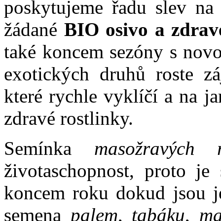
poskytujeme řadu slev na 
žádané
BIO osivo a zdrav
také koncem sezóny s novo
exotických druhů roste 
které rychle vyklíčí a na 
zdravé rostlinky.
Semínka
masožravých ro
životaschopnost, proto je
koncem roku dokud jsou je
semena
palem
,
tabáku
,
ma