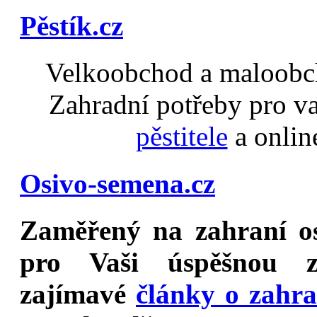
Pěstík.cz
Velkoobchod a maloobch
Zahradní potřeby pro v
pěstitele
a onlin
Osivo-semena.cz
Zaměřený na
zahraní o
pro Vaši úspěšnou z
zajímavé
články o zahr