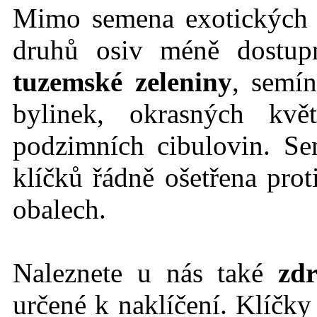
Mimo semena exotických r
druhů osiv méně dostu
tuzemské zeleniny
, semín
bylinek, okrasných kvě
podzimních cibulovin. Se
klíčků řádně ošetřena prot
obalech.
Naleznete u nás také
zdr
určené k naklíčení. Klíčk