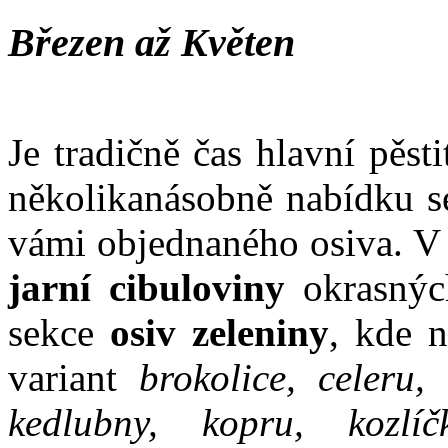
Březen až Květen
Je tradičně čas hlavní pěst
několikanásobně nabídku se
vámi objednaného osiva. V 
jarní cibuloviny
okrasnýc
sekce
osiv zeleniny
, kde 
variant
brokolice, celeru, 
kedlubny, kopru, kozlíč