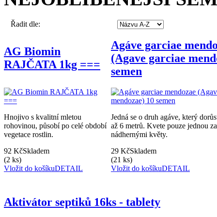
Řadit dle:
Agáve garciae mend
AG Biomin
(Agave garciae mend
RAJČATA 1kg ===
semen
Hnojivo s kvalitní mletou
Jedná se o druh agáve, který dorů
rohovinou, působí po celé období
až 6 metrů. Kvete pouze jednou za
vegetace rostlin.
nádhernými květy.
92 Kč
Skladem
29 Kč
Skladem
(2 ks)
(21 ks)
Vložit do košíku
DETAIL
Vložit do košíku
DETAIL
Aktivátor septiků 16ks - tablety