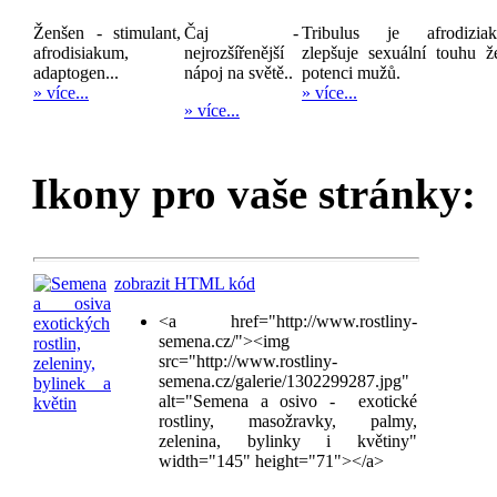
Ženšen - stimulant,
Čaj -
Tribulus je afrodizia
afrodisiakum,
nejrozšířenější
zlepšuje sexuální touhu ž
adaptogen...
nápoj na světě..
potenci mužů.
» více...
» více...
» více...
Ikony pro vaše stránky:
zobrazit HTML kód
<a href="http://www.rostliny-
semena.cz/"><img
src="http://www.rostliny-
semena.cz/galerie/1302299287.jpg"
alt="Semena a osivo - exotické
rostliny, masožravky, palmy,
zelenina, bylinky i květiny"
width="145" height="71"></a>