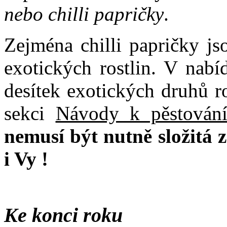
nebo chilli papričky
.
Zejména chilli papričky jso
exotických rostlin. V nabí
desítek exotických druhů r
sekci
Návody k pěstování
nemusí být nutně složitá z
i Vy !
Ke konci roku