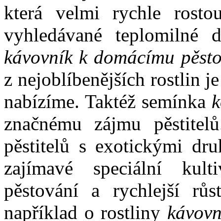
která velmi rychle rosto
vyhledávané teplomilné 
kávovník k domácímu pěsto
z nejoblíbenějších rostlin je
nabízíme. Taktéž semínka
k
značnému zájmu pěstitel
pěstitelů s exotickými dru
zajímavé speciální kult
pěstování a rychlejší růs
například o rostliny
kávovní