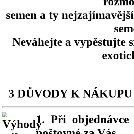
rozmo
semen a ty nejzajímavější
seme
Neváhejte a vypěstujte 
exotic
3 DŮVODY K NÁKUPU
1. Při objednávc
poštovné za Vás.