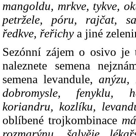
mangoldu, mrkve, tykve, oku
petržele, póru, rajčat, sa
ředkve, řeřichy
a jiné zeleni
Sezónní zájem o osivo je 
naleznete semena nejznám
semena levandule,
anýzu, 
dobromysle, fenyklu, he
koriandru, kozlíku, levand
oblíbené trojkombinace
má
rozmarýnu, šalvěje lékařs