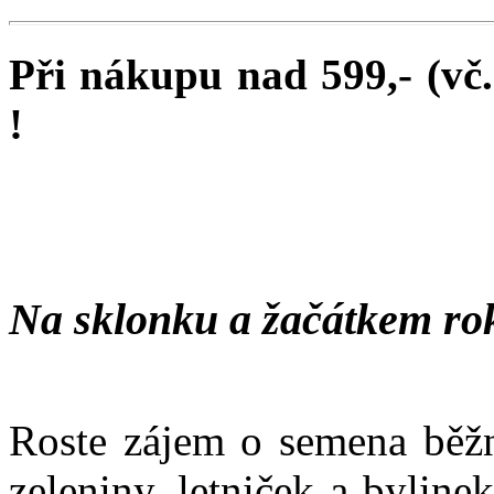
Při nákupu nad 599,- (vč
!
Na sklonku a žačátkem ro
Roste zájem o semena běžn
zeleniny, letniček a bylin