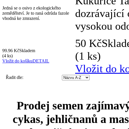
Kukuřice Ta
Jedná se o osivo z ekologického
dozrávající
zemědělství. Je to raná odrůda fazole
vhodná ke zmrazení.
vysokou odo
50 Kč
Skla
99.96 Kč
Skladem
(1 ks)
(4 ks)
Vložit do košíku
DETAIL
Vložit do k
Řadit dle:
Prodej semen zajímavýc
cykas, jehličnanů a mas