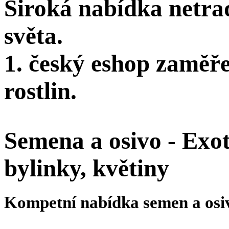
Široká nabídka netra
světa.
1. český eshop zaměř
rostlin.
Semena a osivo - Exoti
bylinky, květiny
Kompetní nabídka semen a osi