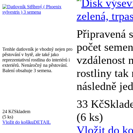
Připravená 
počet semen
Tenhle datlovník je vhodný nejen pro
pěstování v bytě, ale také jako
vzdálenost 
reprezentativní rostlina do interiérů i
exteriérů. Nenáročný na pěstování.
rostliny tak
Balení obsahuje 3 semena.
následně jed
33 Kč
Sklad
24 Kč
Skladem
(6 ks)
(5 ks)
Vložit do košíku
DETAIL
Vložit do k