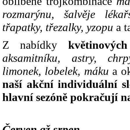
oblíbené trojkombinace
má
rozmarýnu, šalvěje lékařs
třapatky, třezalky, yzopu
a t
Z nabídky
květinových
aksamitníku, astry, chrp
limonek, lobelek, máku
a o
naší akční individuální s
hlavní sezóně pokračují n
Červen až srpen