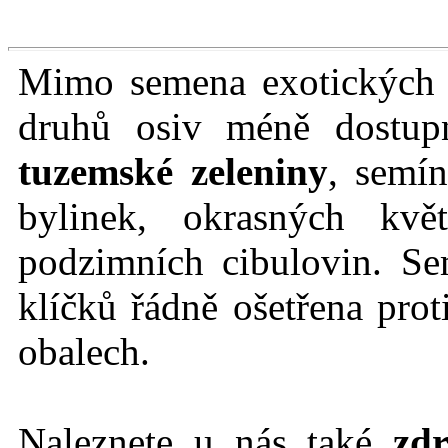
Mimo semena exotických r
druhů osiv méně dostu
tuzemské zeleniny
, semín
bylinek, okrasných kvě
podzimních cibulovin. Se
klíčků řádně ošetřena prot
obalech.
Naleznete u nás také
zdr