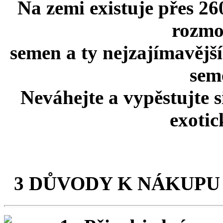
Na zemi existuje přes 26
rozmo
semen a ty nejzajímavější
seme
Neváhejte a vypěstujte 
exotic
3 DŮVODY K NÁKUPU