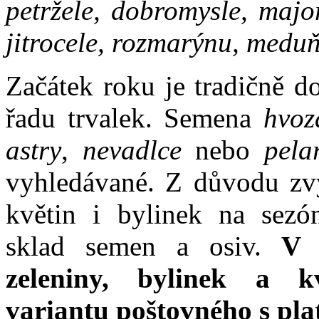
petržele, dobromysle, majo
jitrocele, rozmarýnu, medu
Začátek roku je tradičně d
řadu trvalek. Semena
hvozd
astry
,
nevadlce
nebo
pela
vyhledávané. Z důvodu zvý
květin i bylinek na sezó
sklad semen a osiv.
V k
zeleniny, bylinek a k
variantu poštovného s pl