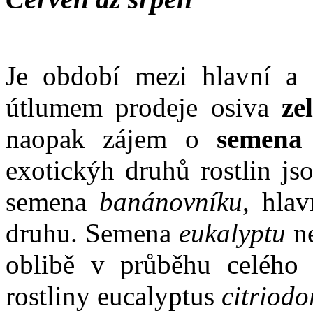
Je období mezi hlavní a 
útlumem prodeje osiva
ze
naopak zájem o
semena e
exotickýh druhů rostlin js
semena
banánovníku
, hla
druhu. Semena
eukalyptu
ne
oblibě v průběhu celého r
rostliny eucalyptus
citriodo