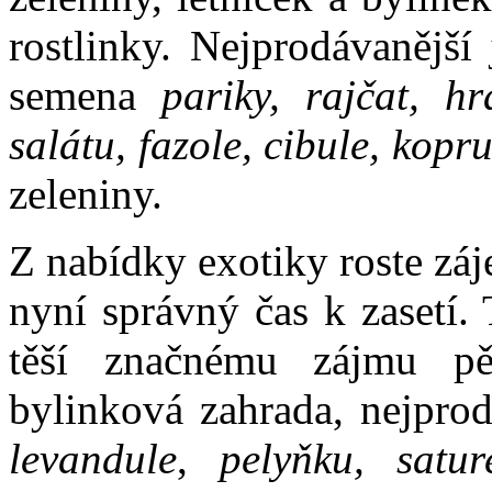
rostlinky. Nejprodávanější
semena
pariky, rajčat, hr
salátu, fazole, cibule, kopr
zeleniny.
Z nabídky exotiky roste záj
nyní správný čas k zasetí.
těší značnému zájmu pěs
bylinková zahrada, nejprod
levandule
,
pelyňku, sature