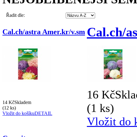
Řadit dle:
Cal.ch/a
Cal.ch/astra Amer.kr/v.sm
16 Kč
Skl
14 Kč
Skladem
(1 ks)
(12 ks)
Vložit do košíku
DETAIL
Vložit do 