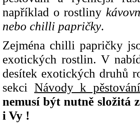
například o rostliny
kávovní
nebo chilli papričky
.
Zejména chilli papričky jso
exotických rostlin. V nabí
desítek exotických druhů r
sekci
Návody k pěstování
nemusí být nutně složitá z
i Vy !