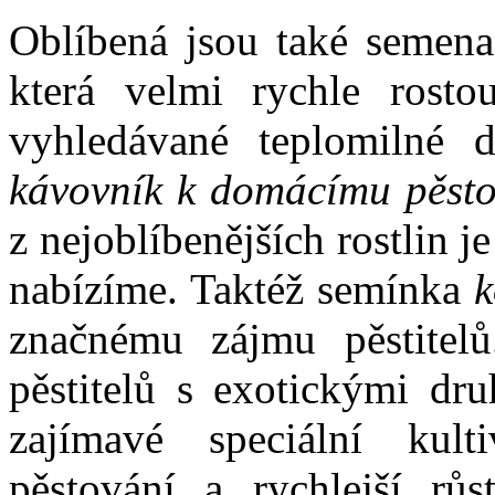
Oblíbená jsou také semen
která velmi rychle rosto
vyhledávané teplomilné 
kávovník k domácímu pěsto
z nejoblíbenějších rostlin je
nabízíme. Taktéž semínka
k
značnému zájmu pěstitel
pěstitelů s exotickými dru
zajímavé speciální kult
pěstování a rychlejší růs