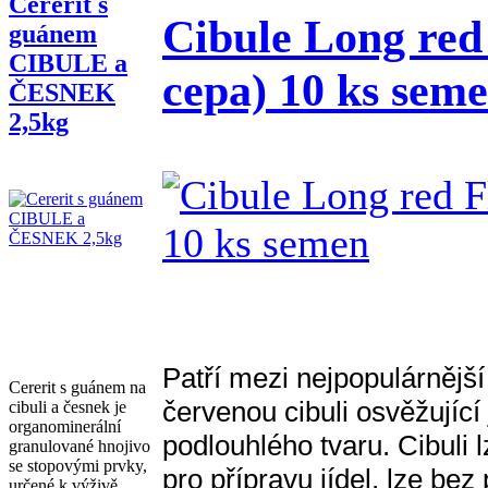
Cererit s
Cibule Long red
guánem
CIBULE a
cepa) 10 ks sem
ČESNEK
2,5kg
Patří mezi nejpopulárnější 
Cererit s guánem na
červenou cibuli osvěžujíc
cibuli a česnek je
organominerální
podlouhlého tvaru. Cibuli 
granulova­né hnojivo
se stopovými prvky,
pro přípravu jídel, lze be
určené k výživě