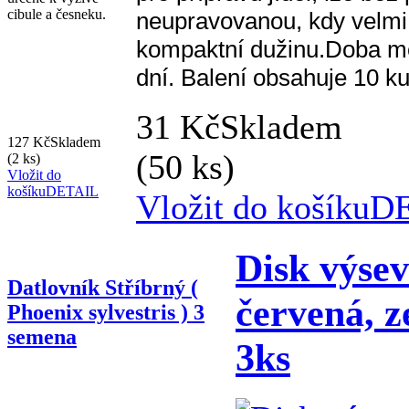
cibule a česneku.
neupravovanou, kdy velmi 
kompaktní dužinu.Doba mez
dní. Balení obsahuje 10 k
31 Kč
Skladem
127 Kč
Skladem
(50 ks)
(2 ks)
Vložit do
košíku
DETAIL
Vložit do košíku
D
Disk výse
Datlovník Stříbrný (
červená, ze
Phoenix sylvestris ) 3
semena
3ks