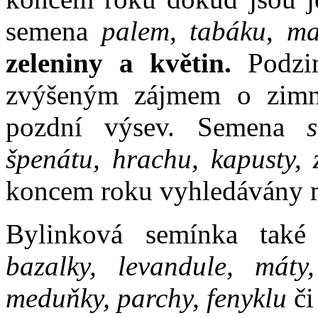
semena
palem
,
tabáku
,
ma
zeleniny a květin.
Podzim
zvýšeným zájmem o zimní
pozdní výsev. Semena
špenátu, hrachu, kapusty, z
koncem roku vyhledávány m
Bylinková semínka také
bazalky, levandule, máty
meduňky, parchy, fenyklu
či