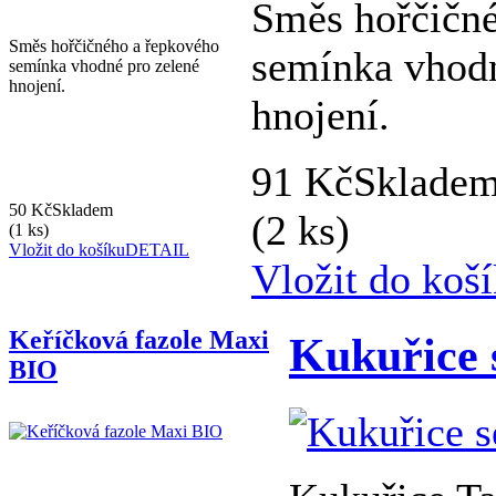
Směs hořčičn
Směs hořčičného a řepkového
semínka vhodn
semínka vhodné pro zelené
hnojení.
hnojení.
91 Kč
Sklade
50 Kč
Skladem
(2 ks)
(1 ks)
Vložit do košíku
DETAIL
Vložit do koš
Keříčková fazole Maxi
Kukuřice 
BIO