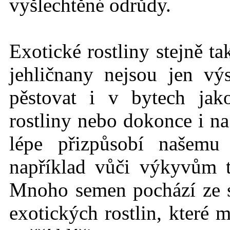
vyšlechtěné odrůdy.
Exotické rostlin
y stejně t
jehličnany nejsou jen vý
pěstovat i v bytech jak
rostliny nebo dokonce i na
lépe přizpůsobí našemu
například vůči výkyvům 
Mnoho semen pochází ze
exotických rostlin, které 