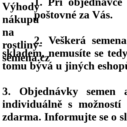
1. Při objednávc
poštovné za Vás.
2. Veškerá semena
skladem, nemusíte se ted
tomu bývá u jiných eshopů
3. Objednávky semen 
individuálně s možnost
zdarma.
Informujte se o sl