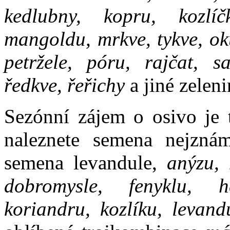
kedlubny, kopru, kozlíč
mangoldu, mrkve, tykve, oku
petržele, póru, rajčat, sa
ředkve, řeřichy
a jiné zeleni
Sezónní zájem o osivo je 
naleznete semena nejznám
semena levandule,
anýzu, 
dobromysle, fenyklu, he
koriandru, kozlíku, levand