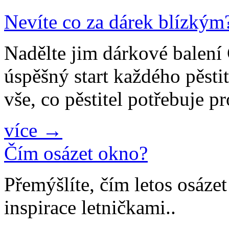
Nevíte co za dárek blízkým
Nadělte jim dárkové bale
úspěšný start každého pěsti
vše, co pěstitel potřebuje p
více →
Čím osázet okno?
Přemýšlíte, čím letos osáze
inspirace letničkami..