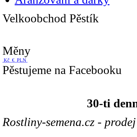
Velkoobchod Pěstík
Měny
Kč
€
PLN
Pěstujeme na Facebooku
30-ti den
Rostliny-semena.cz - prode