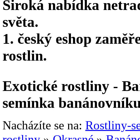
Široká nabídka netra
světa.
1. český eshop zaměř
rostlin.
Exotické rostliny - B
semínka banánovník
Nacházíte se na:
Rostliny-s
rostliny
»
Okrasné
»
Banán