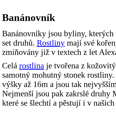
Banánovník
Banánovníky jsou byliny, kterých 
set druhů.
Rostliny
mají své kořeny
zmiňovány již v textech z let Ale
Celá
rostlina
je tvořena z kožovitýc
samotný mohutný stonek rostliny. 
výšky až 16m a jsou tak nejvyšším
Nejmenší jsou pak zakrslé druhy 
které se šlechtí a pěstují i v naši