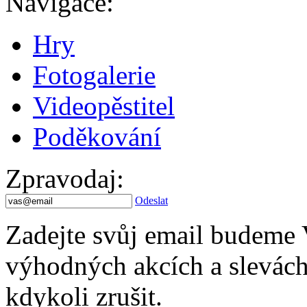
Navigace
:
Hry
Fotogalerie
Videopěstitel
Poděkování
Zpravodaj
:
Odeslat
Zadejte svůj email budeme 
výhodných akcích a slevách.
kdykoli zrušit.