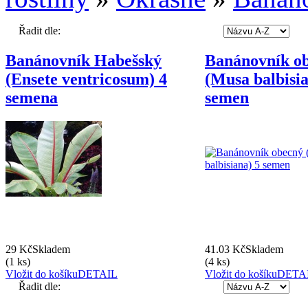
Řadit dle:
Banánovník Habešský
Banánovník o
(Ensete ventricosum) 4
(Musa balbisia
semena
semen
29 Kč
Skladem
41.03 Kč
Skladem
(1 ks)
(4 ks)
Vložit do košíku
DETAIL
Vložit do košíku
DETA
Řadit dle: