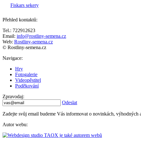
Fiskars sekery
Přehled kontaktů
:
Tel.: 722912623
Email:
info@rostliny-semena.cz
Web:
Rostliny-semena.cz
© Rostliny-semena.cz
Navigace
:
Hry
Fotogalerie
Videopěstitel
Poděkování
Zpravodaj
:
Odeslat
Zadejte svůj email budeme Vás informovat o novinkách, výhodných akcí
Autor webu
: