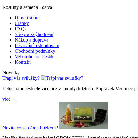
Rostliny a semena - osiva
Hlavní strana
Články
FAQs
Slevy a zvýhodnění
Nákup a doprava
Pěstování a skladování
Obchodní podmínky
Velkoobchod Pěstík
Kontakt
Novinky
Trápí vás svilušky?
Letos trápí pěstitele více než v minulých letech. Přípravek Vermitec jim
více →
Nevíte co za dárek blízkým?