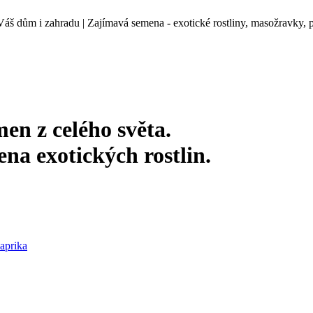
š dům i zahradu | Zajímavá semena - exotické rostliny, masožravky, pal
en z celého světa.
na exotických rostlin.
aprika