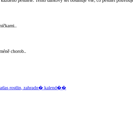
dého pěstitele. Tento dárkový set obsahuje vše, co pěstitel potřebuje 
tničkami..
, méně chorob..