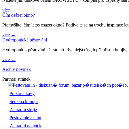
Nadělte jim dárkové balení GROWSETU - komplet pro úspěšný start kaž
více →
Čím osázet okno?
Přemýšlíte, čím letos osázet okno? Podívejte se na trochu inspirace le
více →
Hydroponické pěstování
Hydroponie - pěstování 21. století. Rychlejší růst, lepší přísun hnojiv
více →
Archiv novinek
Partneři stránek
Pražírna kávy
Semena konopí
Zahradní stroje
Pestovanie rastlín
Zahradni nabytek