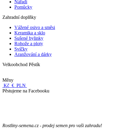
Nářadí
Pomůcky
Zahradní doplňky
Vážené osivo a směsi
Keramika a sklo
Sušené bylinky
Rohože a ploty
Svíčky
Aranžování a dárky
Velkoobchod Pěstík
Měny
Kč
€
PLN
Pěstujeme na Facebooku
Rostliny-semena.cz - prodej semen pro vaši zahradu!