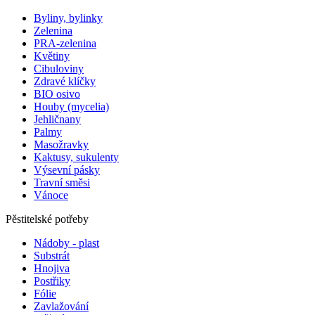
Byliny, bylinky
Zelenina
PRA-zelenina
Květiny
Cibuloviny
Zdravé klíčky
BIO osivo
Houby (mycelia)
Jehličnany
Palmy
Masožravky
Kaktusy, sukulenty
Výsevní pásky
Travní směsi
Vánoce
Pěstitelské potřeby
Nádoby - plast
Substrát
Hnojiva
Postřiky
Fólie
Zavlažování