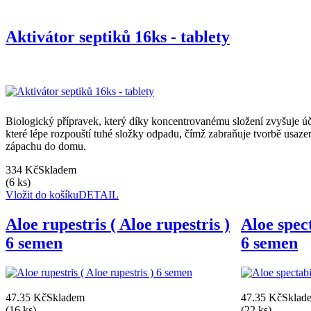
Aktivátor septiků 16ks - tablety
Biologický přípravek, který díky koncentrovanému složení zvyšuje ú
které lépe rozpouští tuhé složky odpadu, čímž zabraňuje tvorbě usaze
zápachu do domu.
334 Kč
Skladem
(6 ks)
Vložit do košíku
DETAIL
Aloe rupestris ( Aloe rupestris )
Aloe spect
6 semen
6 semen
47.35 Kč
Skladem
47.35 Kč
Sklad
(16 ks)
(22 ks)