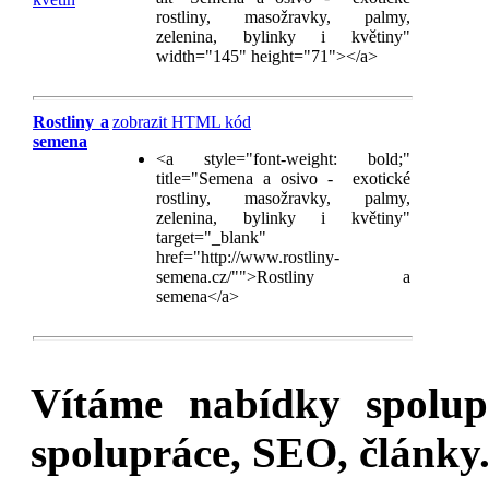
rostliny, masožravky, palmy,
zelenina, bylinky i květiny"
width="145" height="71"></a>
Rostliny a
zobrazit HTML kód
semena
<a style="font-weight: bold;"
title="Semena a osivo - exotické
rostliny, masožravky, palmy,
zelenina, bylinky i květiny"
target="_blank"
href="http://www.rostliny-
semena.cz/"">Rostliny a
semena</a>
Vítáme nabídky spolu
spolupráce, SEO, články.