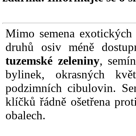
Mimo semena exotických r
druhů osiv méně dostu
tuzemské zeleniny
, semín
bylinek, okrasných kvě
podzimních cibulovin. Se
klíčků řádně ošetřena prot
obalech.