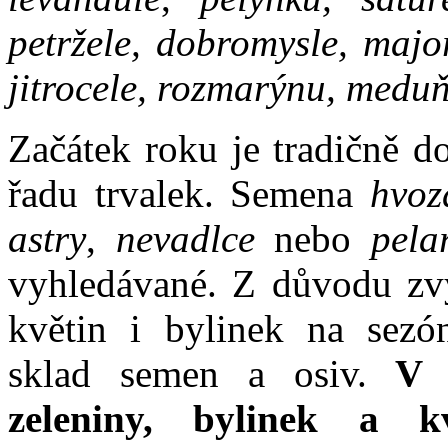
petržele, dobromysle, majo
jitrocele, rozmarýnu, medu
Začátek roku je tradičně d
řadu trvalek. Semena
hvozd
astry
,
nevadlce
nebo
pela
vyhledávané. Z důvodu zvý
květin i bylinek na sezó
sklad semen a osiv.
V k
zeleniny, bylinek a k