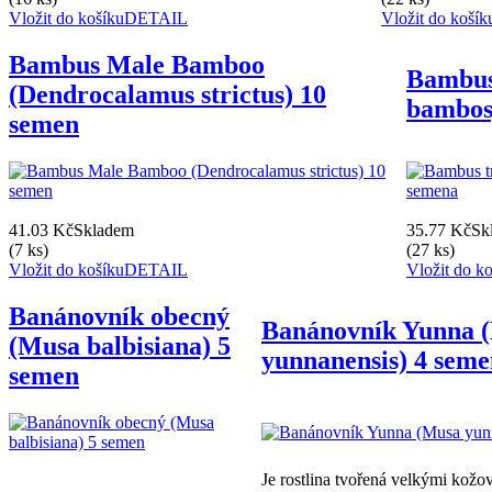
Vložit do košíku
DETAIL
Vložit do košík
Bambus Male Bamboo
Bambus
(Dendrocalamus strictus) 10
bambos
semen
41.03 Kč
Skladem
35.77 Kč
Sk
(7 ks)
(27 ks)
Vložit do košíku
DETAIL
Vložit do k
Banánovník obecný
Banánovník Yunna 
(Musa balbisiana) 5
yunnanensis) 4 sem
semen
Je rostlina tvořená velkými kožov