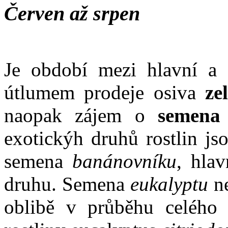
Červen až srpen
Je období mezi hlavní a 
útlumem prodeje osiva
ze
naopak zájem o
semena e
exotickýh druhů rostlin js
semena
banánovníku
, hla
druhu. Semena
eukalyptu
ne
oblibě v průběhu celého r