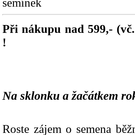
Při nákupu nad 599,- (vč
!
Na sklonku a žačátkem ro
Roste zájem o semena běžn