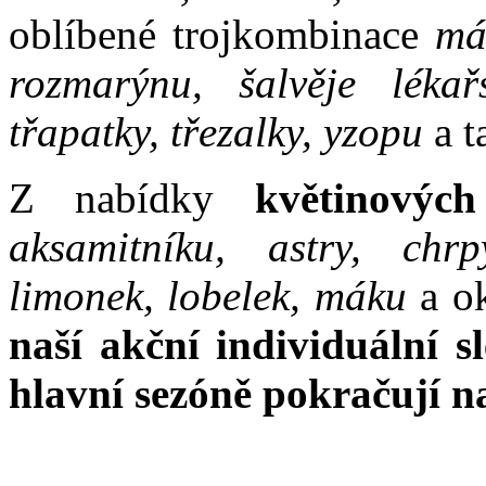
oblíbené trojkombinace
má
rozmarýnu, šalvěje lékařs
třapatky, třezalky, yzopu
a t
Z nabídky
květinových
aksamitníku, astry, chrp
limonek, lobelek, máku
a o
naší akční individuální s
hlavní sezóně pokračují n