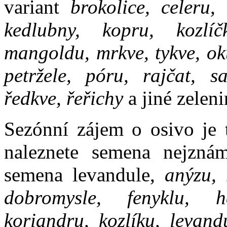
variant
brokolice, celeru, 
kedlubny, kopru, kozlíč
mangoldu, mrkve, tykve, oku
petržele, póru, rajčat, sa
ředkve, řeřichy
a jiné zeleni
Sezónní zájem o osivo je 
naleznete semena nejznám
semena levandule,
anýzu, 
dobromysle, fenyklu, he
koriandru, kozlíku, levand