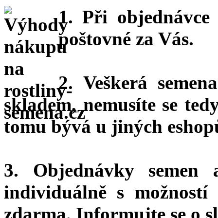
1. Při objednávc
poštovné za Vás.
2. Veškerá semena
skladem, nemusíte se ted
tomu bývá u jiných eshopů
3. Objednávky semen 
individuálně s možnost
zdarma.
Informujte se o sl