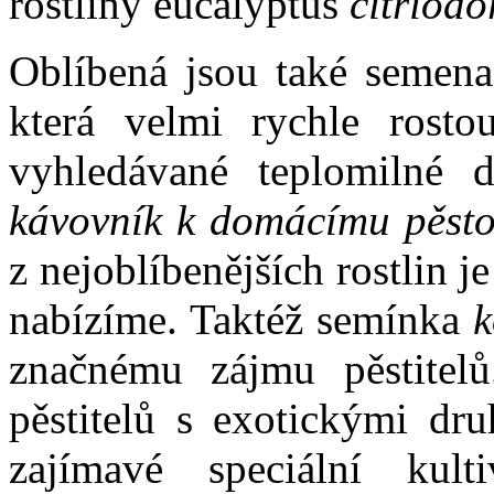
rostliny eucalyptus
citriodo
Oblíbená jsou také semen
která velmi rychle rosto
vyhledávané teplomilné 
kávovník k domácímu pěsto
z nejoblíbenějších rostlin je
nabízíme. Taktéž semínka
k
značnému zájmu pěstitel
pěstitelů s exotickými dru
zajímavé speciální kult