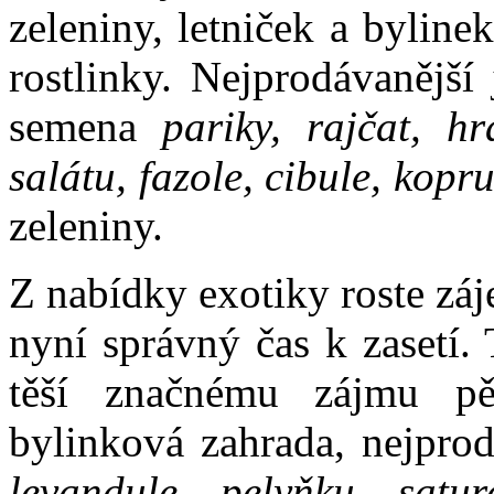
zeleniny, letniček a bylin
rostlinky. Nejprodávanější
semena
pariky, rajčat, hr
salátu, fazole, cibule, kopr
zeleniny.
Z nabídky exotiky roste záj
nyní správný čas k zasetí.
těší značnému zájmu pěs
bylinková zahrada, nejprod
levandule
,
pelyňku, sature