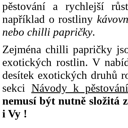
pěstování a rychlejší růs
například o rostliny
kávovní
nebo chilli papričky
.
Zejména chilli papričky jso
exotických rostlin. V nabí
desítek exotických druhů r
sekci
Návody k pěstování
nemusí být nutně složitá z
i Vy !