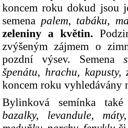
koncem roku dokud jsou je
semena
palem
,
tabáku
,
ma
zeleniny a květin.
Podzim
zvýšeným zájmem o zimní
pozdní výsev. Semena
špenátu, hrachu, kapusty, z
koncem roku vyhledávány m
Bylinková semínka také
bazalky, levandule, máty
meduňky, parchy, fenyklu
či