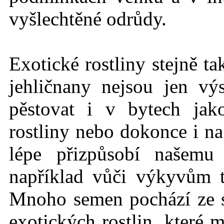
vyšlechtěné odrůdy.
Exotické rostlin
y stejně t
jehličnany nejsou jen vý
pěstovat i v bytech jak
rostliny nebo dokonce i na
lépe přizpůsobí našemu
například vůči výkyvům 
Mnoho semen pochází ze
exotických rostlin, které 