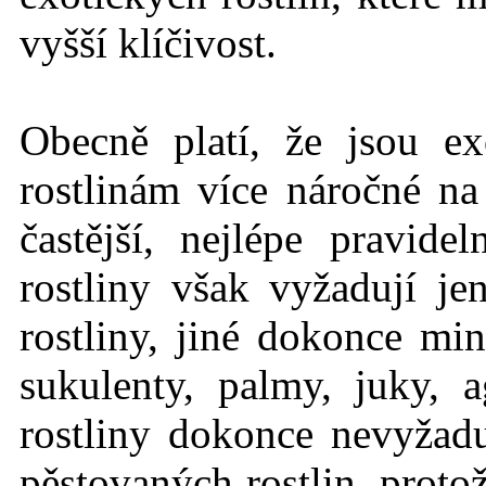
vyšší klíčivost.
Obecně platí, že jsou ex
rostlinám více náročné n
častější, nejlépe pravid
rostliny však vyžadují j
rostliny, jiné dokonce mi
sukulenty, palmy, juky, 
rostliny dokonce nevyžadu
pěstovaných rostlin, protož