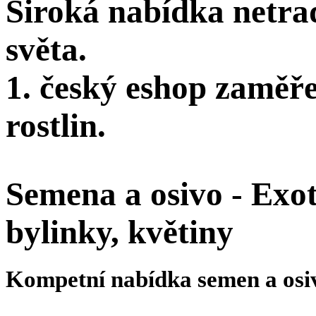
Široká nabídka netra
světa.
1. český eshop zaměř
rostlin.
Semena a osivo - Exoti
bylinky, květiny
Kompetní nabídka semen a osi