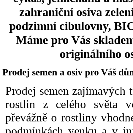
zahraniční osiva zeleni
podzimní cibulovny, BIO 
Máme pro Vás skladem
originálního o
Prodej semen a osiv pro Váš dů
Prodej semen zajímavých t
rostlin z celého světa 
převážně o rostliny vhodné
podmínkách
venku a v int