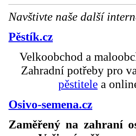
Navštivte naše další inte
Pěstík.cz
Velkoobchod a maloobch
Zahradní potřeby pro v
pěstitele
a onlin
Osivo-semena.cz
Zaměřený na
zahraní o