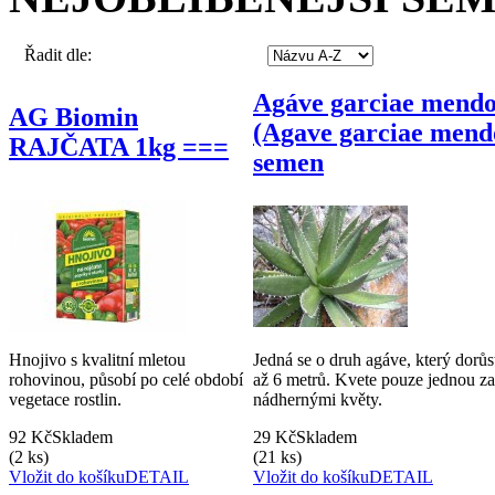
Řadit dle:
Agáve garciae mend
AG Biomin
(Agave garciae mend
RAJČATA 1kg ===
semen
Hnojivo s kvalitní mletou
Jedná se o druh agáve, který dorů
rohovinou, působí po celé období
až 6 metrů. Kvete pouze jednou za
vegetace rostlin.
nádhernými květy.
92 Kč
Skladem
29 Kč
Skladem
(2 ks)
(21 ks)
Vložit do košíku
DETAIL
Vložit do košíku
DETAIL