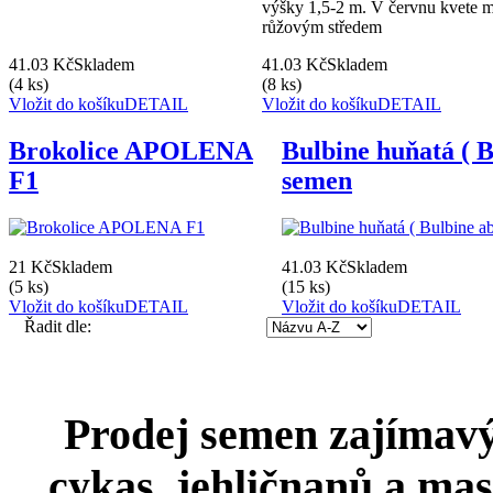
výšky 1,5-2 m. V červnu kvete m
růžovým středem
41.03 Kč
Skladem
41.03 Kč
Skladem
(4 ks)
(8 ks)
Vložit do košíku
DETAIL
Vložit do košíku
DETAIL
Brokolice APOLENA
Bulbine huňatá ( B
F1
semen
21 Kč
Skladem
41.03 Kč
Skladem
(5 ks)
(15 ks)
Vložit do košíku
DETAIL
Vložit do košíku
DETAIL
Řadit dle:
Prodej semen zajímavýc
cykas, jehličnanů a mas