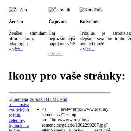
Ženšen
Čajovník
Kotvičník
Ženšen - stimulant,
Čaj -
Tribulus je afrodizia
afrodisiakum,
nejrozšířenější
zlepšuje sexuální touhu ž
adaptogen...
nápoj na světě..
potenci mužů.
» více...
» více...
» více...
Ikony pro vaše stránky:
zobrazit HTML kód
<a href="http://www.rostliny-
semena.cz/"><img
src="http://www.rostliny-
semena.cz/galerie/1302299287.jpg"
alt="Semena a osivo - exotické