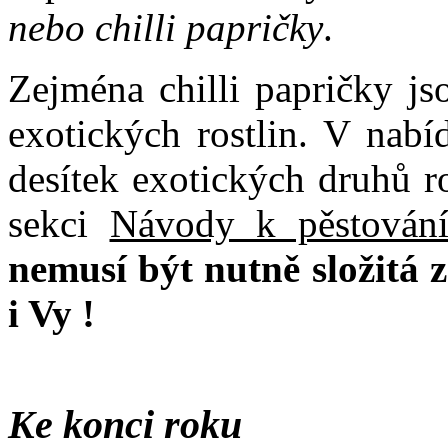
nebo chilli papričky
.
Zejména chilli papričky jso
exotických rostlin. V nabí
desítek exotických druhů r
sekci
Návody k pěstování
nemusí být nutně složitá z
i Vy !
Ke konci roku