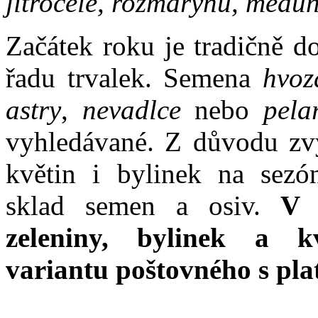
jitrocele, rozmarýnu, medu
Začátek roku je tradičně d
řadu trvalek. Semena
hvozd
astry
,
nevadlce
nebo
pela
vyhledávané. Z důvodu zvý
květin i bylinek na sezó
sklad semen a osiv.
V k
zeleniny, bylinek a k
variantu poštovného s pl