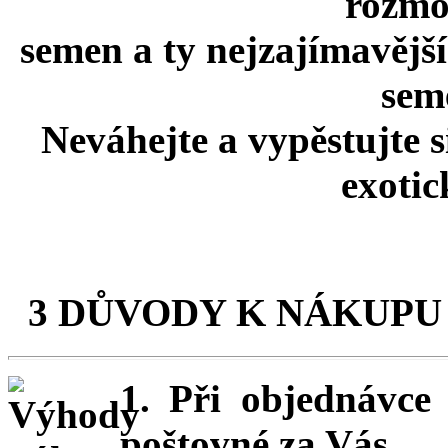
rozmo
semen a ty nejzajímavější
seme
Neváhejte a vypěstujte 
exotic
3 DŮVODY K NÁKUPU
1. Při objednávc
poštovné za Vás.