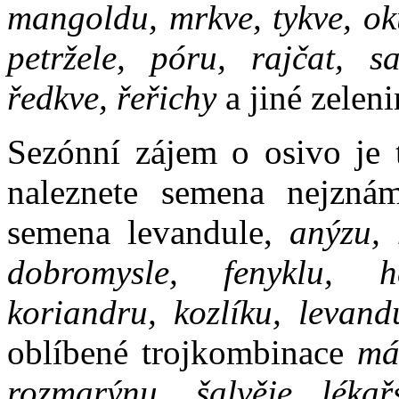
mangoldu, mrkve, tykve, oku
petržele, póru, rajčat, sa
ředkve, řeřichy
a jiné zeleni
Sezónní zájem o osivo je 
naleznete semena nejznám
semena levandule,
anýzu, 
dobromysle, fenyklu, he
koriandru, kozlíku, levand
oblíbené trojkombinace
má
rozmarýnu, šalvěje lékařs