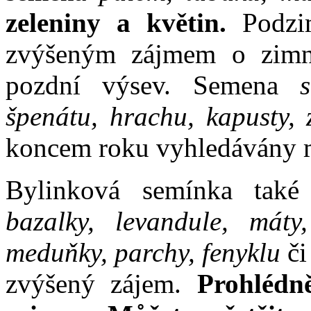
zeleniny a květin.
Podzim
zvýšeným zájmem o zimní
pozdní výsev. Semena
špenátu, hrachu, kapusty, z
koncem roku vyhledávány m
Bylinková semínka také
bazalky, levandule, máty
meduňky, parchy, fenyklu
či
zvýšený zájem.
Prohlédn