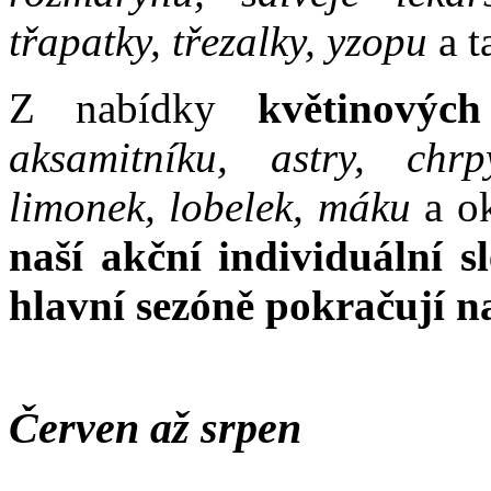
třapatky, třezalky, yzopu
a t
Z nabídky
květinových
aksamitníku, astry, chrp
limonek, lobelek, máku
a o
naší akční individuální s
hlavní sezóně pokračují n
Červen až srpen