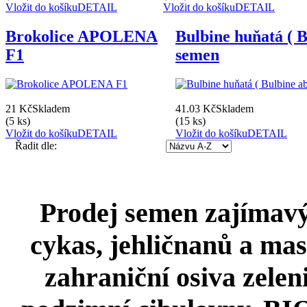
Vložit do košíku
DETAIL
Vložit do košíku
DETAIL
Brokolice APOLENA
Bulbine huňatá ( B
F1
semen
21 Kč
Skladem
41.03 Kč
Skladem
(5 ks)
(15 ks)
Vložit do košíku
DETAIL
Vložit do košíku
DETAIL
Řadit dle:
Prodej semen zajímavýc
cykas, jehličnanů a mas
zahraniční osiva zeleni