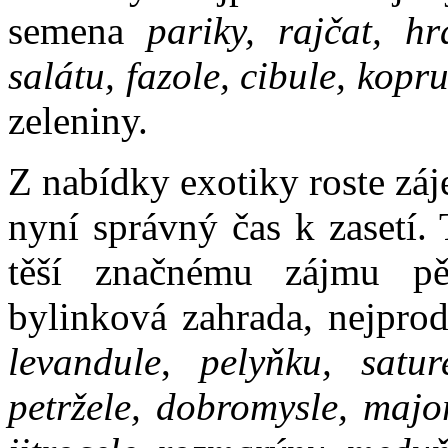
semena
pariky, rajčat, hr
salátu, fazole, cibule, kopr
zeleniny.
Z nabídky exotiky roste záj
nyní správný čas k zasetí.
těší značnému zájmu pěs
bylinková zahrada, nejprod
levandule
,
pelyňku, sature
petržele, dobromysle, majo