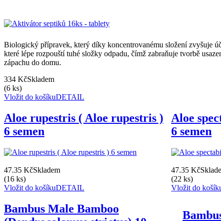
Biologický přípravek, který díky koncentrovanému složení zvyšuje ú
které lépe rozpouští tuhé složky odpadu, čímž zabraňuje tvorbě usaze
zápachu do domu.
334 Kč
Skladem
(6 ks)
Vložit do košíku
DETAIL
Aloe rupestris ( Aloe rupestris )
Aloe spect
6 semen
6 semen
47.35 Kč
Skladem
47.35 Kč
Sklad
(16 ks)
(22 ks)
Vložit do košíku
DETAIL
Vložit do košík
Bambus Male Bamboo
Bambus