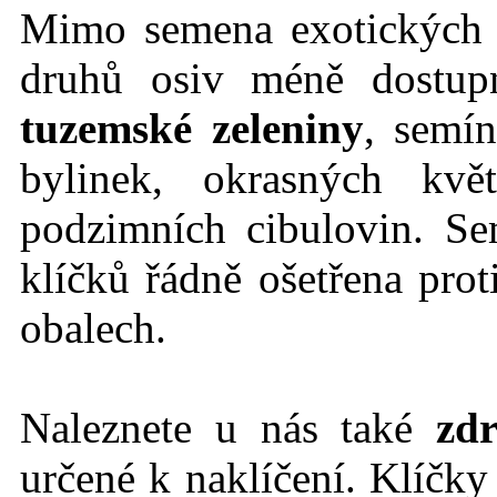
Mimo semena exotických r
druhů osiv méně dostu
tuzemské zeleniny
, semín
bylinek, okrasných kvě
podzimních cibulovin. Se
klíčků řádně ošetřena prot
obalech.
Naleznete u nás také
zdr
určené k naklíčení. Klíčk