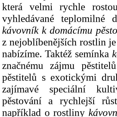
která velmi rychle rosto
vyhledávané teplomilné 
kávovník k domácímu pěsto
z nejoblíbenějších rostlin je
nabízíme. Taktéž semínka
k
značnému zájmu pěstitel
pěstitelů s exotickými dru
zajímavé speciální kult
pěstování a rychlejší růs
například o rostliny
kávovní