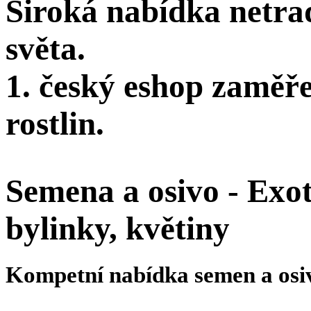
Široká nabídka netra
světa.
1. český eshop zaměř
rostlin.
Semena a osivo - Exoti
bylinky, květiny
Kompetní nabídka semen a osi