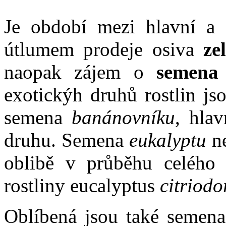
Je období mezi hlavní a 
útlumem prodeje osiva
ze
naopak zájem o
semena e
exotickýh druhů rostlin js
semena
banánovníku
, hla
druhu. Semena
eukalyptu
ne
oblibě v průběhu celého r
rostliny eucalyptus
citriodo
Oblíbená jsou také semen