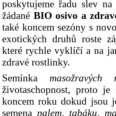
poskytujeme řadu slev na 
žádané
BIO osivo a zdrav
také koncem sezóny s novo
exotických druhů roste 
které rychle vyklíčí a na 
zdravé rostlinky.
Semínka
masožravých ro
životaschopnost, proto je
koncem roku dokud jsou je
semena
palem
,
tabáku
,
ma