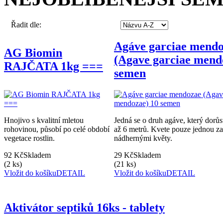
Řadit dle:
Agáve garciae mend
AG Biomin
(Agave garciae mend
RAJČATA 1kg ===
semen
Hnojivo s kvalitní mletou
Jedná se o druh agáve, který dorů
rohovinou, působí po celé období
až 6 metrů. Kvete pouze jednou za
vegetace rostlin.
nádhernými květy.
92 Kč
Skladem
29 Kč
Skladem
(2 ks)
(21 ks)
Vložit do košíku
DETAIL
Vložit do košíku
DETAIL
Aktivátor septiků 16ks - tablety