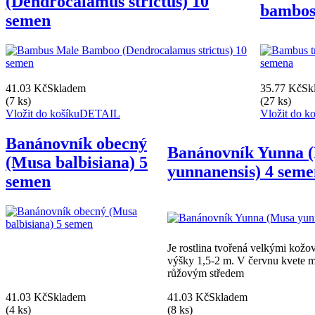
(Dendrocalamus strictus) 10
bambos
semen
41.03 Kč
Skladem
35.77 Kč
Sk
(7 ks)
(27 ks)
Vložit do košíku
DETAIL
Vložit do k
Banánovník obecný
Banánovník Yunna 
(Musa balbisiana) 5
yunnanensis) 4 sem
semen
Je rostlina tvořená velkými kožov
výšky 1,5-2 m. V červnu kvete m
růžovým středem
41.03 Kč
Skladem
41.03 Kč
Skladem
(4 ks)
(8 ks)