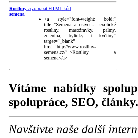
Rostliny a
zobrazit HTML kód
semena
<a style="font-weight: bold;"
title="Semena a osivo - exotické
rostliny, masožravky, palmy,
zelenina, bylinky i květiny"
target="_blank"
href="http://www.rostliny-
semena.cz/"">Rostliny a
semena</a>
Vítáme nabídky spolu
spolupráce, SEO, články.
Navštivte naše další inte