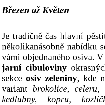
Březen až Květen
Je tradičně čas hlavní pěst
několikanásobně nabídku se
vámi objednaného osiva. V 
jarní cibuloviny
okrasnýc
sekce
osiv zeleniny
, kde 
variant
brokolice, celeru, 
kedlubny, kopru, kozlíč