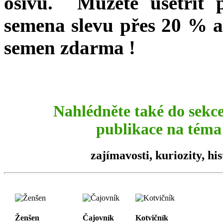
osivu. Můžete ušetřit 
semena slevu přes 20 % a
semen zdarma !
Nahlédněte také do sekc
publikace na téma 
zajímavosti,
kuriozity
, hi
Ženšen
Čajovník
Kotvičník