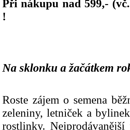
Při nákupu nad 599,- (vč
!
Na sklonku a žačátkem ro
Roste zájem o semena běžn
zeleniny, letniček a bylin
rostlinky. Nejprodávanější