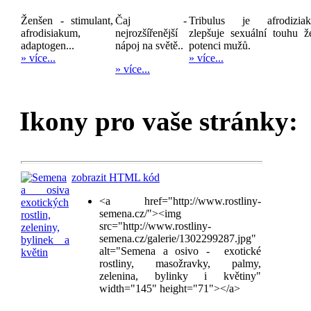
Ženšen - stimulant,
Čaj -
Tribulus je afrodizia
afrodisiakum,
nejrozšířenější
zlepšuje sexuální touhu ž
adaptogen...
nápoj na světě..
potenci mužů.
» více...
» více...
» více...
Ikony pro vaše stránky:
zobrazit HTML kód
<a href="http://www.rostliny-
semena.cz/"><img
src="http://www.rostliny-
semena.cz/galerie/1302299287.jpg"
alt="Semena a osivo - exotické
rostliny, masožravky, palmy,
zelenina, bylinky i květiny"
width="145" height="71"></a>