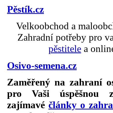
Pěstík.cz
Velkoobchod a maloobch
Zahradní potřeby pro v
pěstitele
a onlin
Osivo-semena.cz
Zaměřený na
zahraní o
pro Vaši úspěšnou z
zajímavé
články o zahr