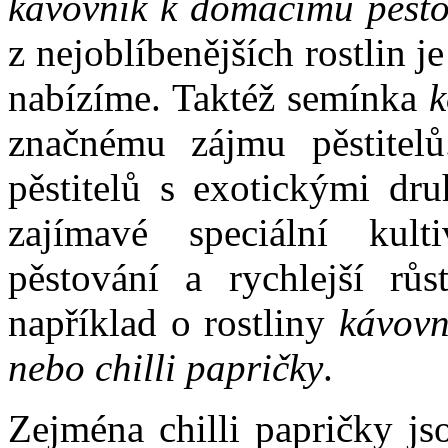
kávovník k domácímu pěsto
z nejoblíbenějších rostlin je
nabízíme. Taktéž semínka
k
značnému zájmu pěstitel
pěstitelů s exotickými dru
zajímavé speciální kult
pěstování a rychlejší růs
například o rostliny
kávovní
nebo chilli papričky
.
Zejména chilli papričky jso