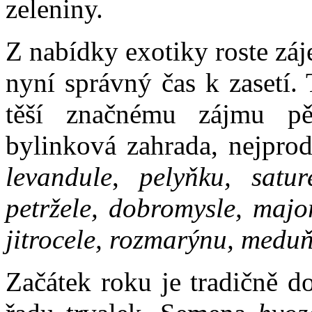
zeleniny.
Z nabídky exotiky roste záj
nyní správný čas k zasetí.
těší značnému zájmu pěs
bylinková zahrada, nejprod
levandule
,
pelyňku, sature
petržele, dobromysle, majo
jitrocele, rozmarýnu, medu
Začátek roku je tradičně d