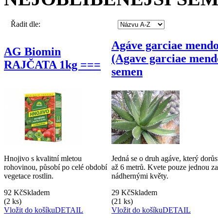
Řadit dle:
Agáve garciae mend
AG Biomin
(Agave garciae mend
RAJČATA 1kg ===
semen
Hnojivo s kvalitní mletou
Jedná se o druh agáve, který dorů
rohovinou, působí po celé období
až 6 metrů. Kvete pouze jednou za
vegetace rostlin.
nádhernými květy.
92 Kč
Skladem
29 Kč
Skladem
(2 ks)
(21 ks)
Vložit do košíku
DETAIL
Vložit do košíku
DETAIL