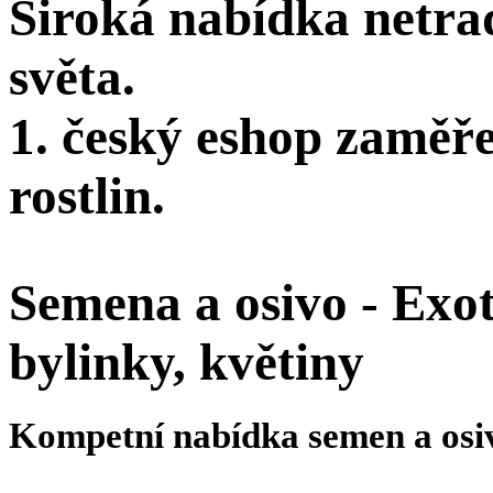
Široká nabídka netra
světa.
1. český eshop zaměř
rostlin.
Semena a osivo - Exoti
bylinky, květiny
Kompetní nabídka semen a osi