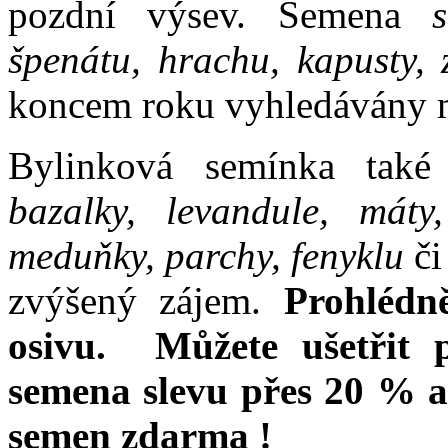
pozdní výsev. Semena
špenátu, hrachu, kapusty, z
koncem roku vyhledávány m
Bylinková semínka také
bazalky, levandule, máty
meduňky, parchy, fenyklu
či
zvýšený zájem.
Prohlédn
osivu. Můžete ušetřit 
semena slevu přes 20 % a
semen zdarma !