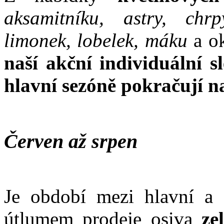
aksamitníku, astry, chrp
limonek, lobelek, máku
a o
naší akční individuální s
hlavní sezóně pokračují n
Červen až srpen
Je období mezi hlavní a 
útlumem prodeje osiva
ze