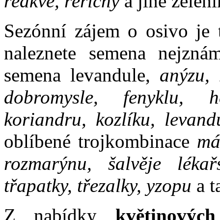
ředkve, řeřichy
a jiné zeleni
Sezónní zájem o osivo je 
naleznete semena nejznám
semena levandule,
anýzu, 
dobromysle, fenyklu, he
koriandru, kozlíku, levand
oblíbené trojkombinace
má
rozmarýnu, šalvěje lékařs
třapatky, třezalky, yzopu
a t
Z nabídky
květinových