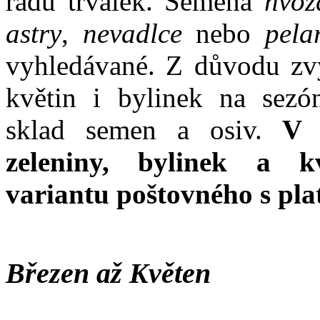
řadu trvalek. Semena
hvozd
astry
,
nevadlce
nebo
pela
vyhledávané. Z důvodu zvý
květin i bylinek na sezó
sklad semen a osiv.
V k
zeleniny, bylinek a k
variantu poštovného s pl
Březen až Květen