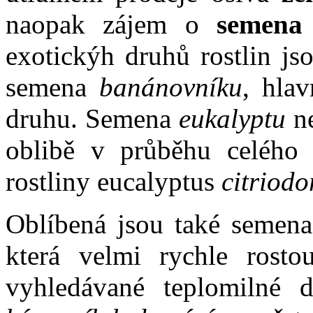
naopak zájem o
semena e
exotickýh druhů rostlin js
semena
banánovníku
, hla
druhu. Semena
eukalyptu
ne
oblibě v průběhu celého r
rostliny eucalyptus
citriodo
Oblíbená jsou také semen
která velmi rychle rosto
vyhledávané teplomilné 