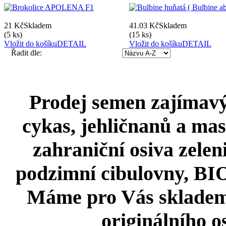
21 Kč
Skladem
41.03 Kč
Skladem
(5 ks)
(15 ks)
Vložit do košíku
DETAIL
Vložit do košíku
DETAIL
Řadit dle:
Prodej semen zajímavýc
cykas, jehličnanů a mas
zahraniční osiva zeleni
podzimní cibulovny, BIO 
Máme pro Vás skladem
originálního o