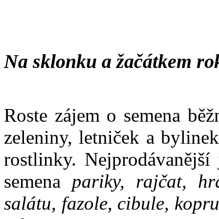
Na sklonku a žačátkem ro
Roste zájem o semena běžn
zeleniny, letniček a bylin
rostlinky. Nejprodávanější
semena
pariky, rajčat, hr
salátu, fazole, cibule, kopr