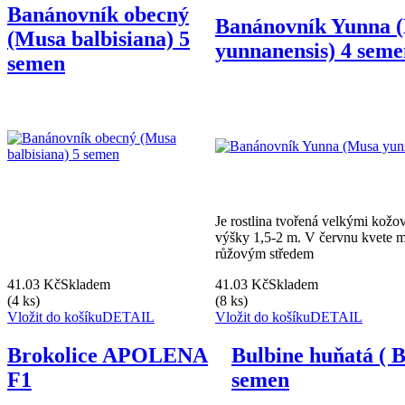
Banánovník obecný
Banánovník Yunna 
(Musa balbisiana) 5
yunnanensis) 4 sem
semen
Je rostlina tvořená velkými kožov
výšky 1,5-2 m. V červnu kvete m
růžovým středem
41.03 Kč
Skladem
41.03 Kč
Skladem
(4 ks)
(8 ks)
Vložit do košíku
DETAIL
Vložit do košíku
DETAIL
Brokolice APOLENA
Bulbine huňatá ( B
F1
semen