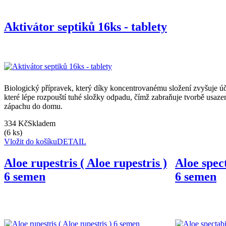
Aktivátor septiků 16ks - tablety
Biologický přípravek, který díky koncentrovanému složení zvyšuje ú
které lépe rozpouští tuhé složky odpadu, čímž zabraňuje tvorbě usaze
zápachu do domu.
334 Kč
Skladem
(6 ks)
Vložit do košíku
DETAIL
Aloe rupestris ( Aloe rupestris )
Aloe spect
6 semen
6 semen