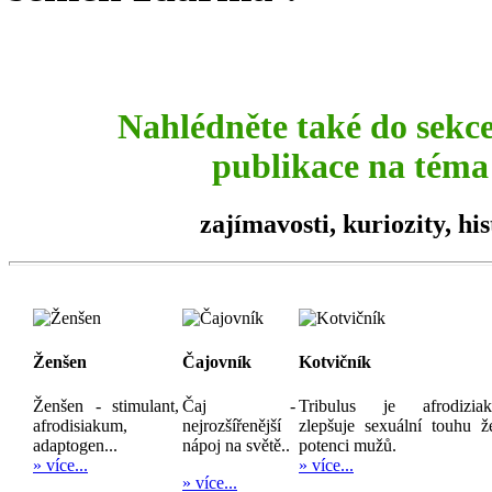
Nahlédněte také do sekc
publikace na téma 
zajímavosti,
kuriozity
, hi
Ženšen
Čajovník
Kotvičník
Ženšen - stimulant,
Čaj -
Tribulus je afrodizia
afrodisiakum,
nejrozšířenější
zlepšuje sexuální touhu ž
adaptogen...
nápoj na světě..
potenci mužů.
» více...
» více...
» více...