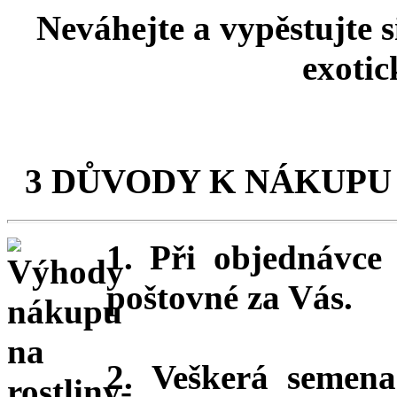
Neváhejte a vypěstujte 
exotic
3 DŮVODY K NÁKUPU
1. Při objednávc
poštovné za Vás.
2. Veškerá semena