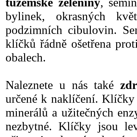
tuzemské zeleniny
, semín
bylinek, okrasných kvě
podzimních cibulovin. Se
klíčků řádně ošetřena prot
obalech.
Naleznete u nás také
zdr
určené k naklíčení. Klíčk
minerálů a užitečných en
nezbytné. Klíčky jsou l