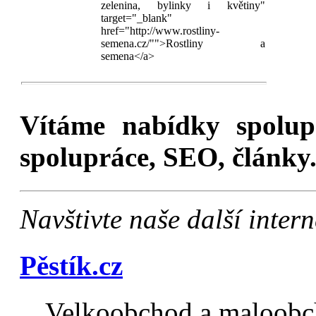
zelenina, bylinky i květiny"
target="_blank"
href="http://www.rostliny-
semena.cz/"">Rostliny a
semena</a>
Vítáme nabídky spolu
spolupráce, SEO, články.
Navštivte naše další inte
Pěstík.cz
Velkoobchod a maloobch