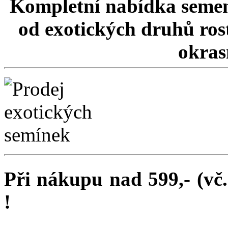
Kompletní nabídka semen
od exotických druhů rost
okrasn
Při nákupu nad 599,- (vč
!