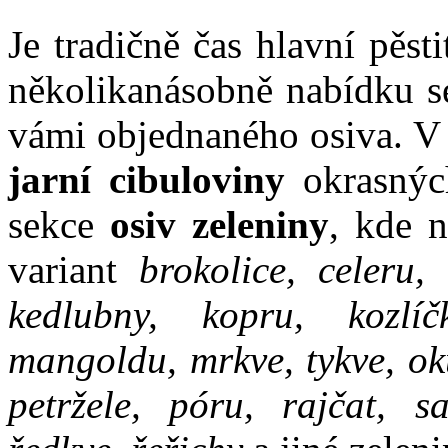
Je tradičně čas hlavní pěst
několikanásobně nabídku se
vámi objednaného osiva. V 
jarní cibuloviny
okrasnýc
sekce
osiv zeleniny
, kde 
variant
brokolice, celeru, 
kedlubny, kopru, kozlíč
mangoldu, mrkve, tykve, oku
petržele, póru, rajčat, sa