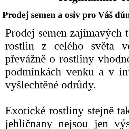
Prodej semen a osiv pro Váš dů
Prodej semen zajímavých t
rostlin z celého světa 
převážně o rostliny vhodné
podmínkách
venku a v int
vyšlechtěné odrůdy.
Exotické rostlin
y stejně t
jehličnany nejsou jen vý