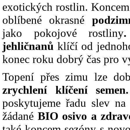
exotických rostlin. Koncem
oblíbené okrasné
podzim
jako pokojové rostliny
jehličnanů
klíčí od jednoho
konec roku dobrý čas pro v
Topení přes zimu lze dob
zrychlení klíčení semen.
poskytujeme řadu slev na 
žádané
BIO osivo a zdrav
také koncem sezóny s novo