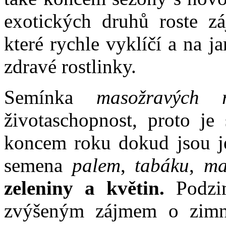
exotických druhů roste 
které rychle vyklíčí a na 
zdravé rostlinky.
Semínka
masožravých ro
životaschopnost, proto je
koncem roku dokud jsou je
semena
palem
,
tabáku
,
ma
zeleniny a květin.
Podzim
zvýšeným zájmem o zimní