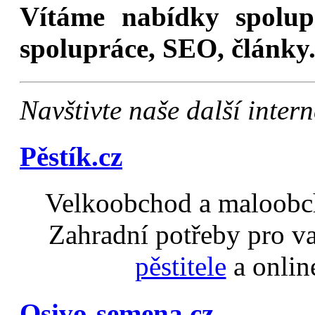
Vítáme nabídky spolu
spolupráce, SEO, články.
Navštivte naše další inte
Pěstík.cz
Velkoobchod a maloobch
Zahradní potřeby pro v
pěstitele
a onlin
Osivo-semena.cz