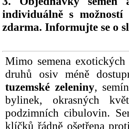
3. Objednávky semen 
individuálně s možnost
zdarma.
Informujte se o sl
Mimo semena exotických r
druhů osiv méně dostu
tuzemské zeleniny
, semín
bylinek, okrasných kvě
podzimních cibulovin. Se
klíčků řádně ošetřena prot