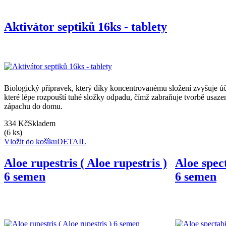
Aktivátor septiků 16ks - tablety
Biologický přípravek, který díky koncentrovanému složení zvyšuje ú
které lépe rozpouští tuhé složky odpadu, čímž zabraňuje tvorbě usaze
zápachu do domu.
334 Kč
Skladem
(6 ks)
Vložit do košíku
DETAIL
Aloe rupestris ( Aloe rupestris )
Aloe spect
6 semen
6 semen