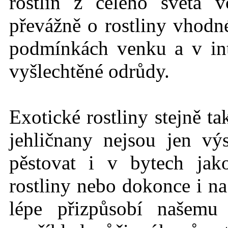
rostlin z celého světa 
převážně o rostliny vhodné
podmínkách
venku a v int
vyšlechtěné odrůdy.
Exotické rostlin
y stejně t
jehličnany nejsou jen vý
pěstovat i v bytech jak
rostliny nebo dokonce i na
lépe přizpůsobí našemu