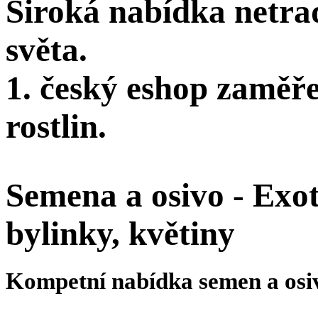
Široká nabídka netra
světa.
1. český eshop zaměř
rostlin.
Semena a osivo - Exoti
bylinky, květiny
Kompetní nabídka semen a osi