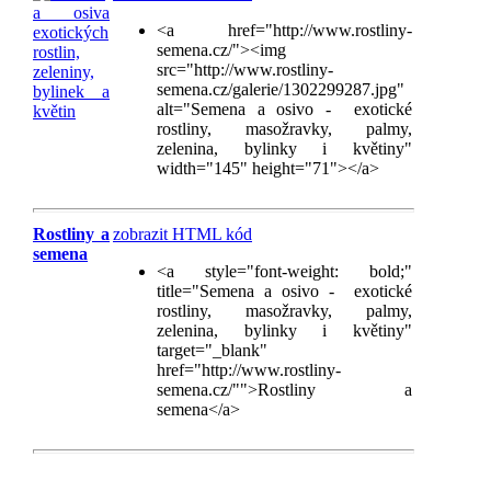
<a href="http://www.rostliny-
semena.cz/"><img
src="http://www.rostliny-
semena.cz/galerie/1302299287.jpg"
alt="Semena a osivo - exotické
rostliny, masožravky, palmy,
zelenina, bylinky i květiny"
width="145" height="71"></a>
Rostliny a
zobrazit HTML kód
semena
<a style="font-weight: bold;"
title="Semena a osivo - exotické
rostliny, masožravky, palmy,
zelenina, bylinky i květiny"
target="_blank"
href="http://www.rostliny-
semena.cz/"">Rostliny a
semena</a>