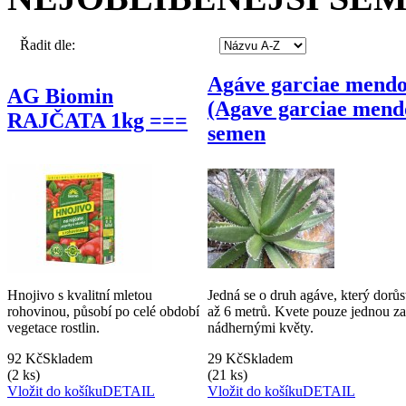
Řadit dle:
Agáve garciae mend
AG Biomin
(Agave garciae mend
RAJČATA 1kg ===
semen
Hnojivo s kvalitní mletou
Jedná se o druh agáve, který dorů
rohovinou, působí po celé období
až 6 metrů. Kvete pouze jednou za
vegetace rostlin.
nádhernými květy.
92 Kč
Skladem
29 Kč
Skladem
(2 ks)
(21 ks)
Vložit do košíku
DETAIL
Vložit do košíku
DETAIL