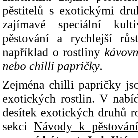
pěstitelů s exotickými dru
zajímavé speciální kult
pěstování a rychlejší růs
například o rostliny
kávovní
nebo chilli papričky
.
Zejména chilli papričky jso
exotických rostlin. V nabí
desítek exotických druhů r
sekci
Návody k pěstování