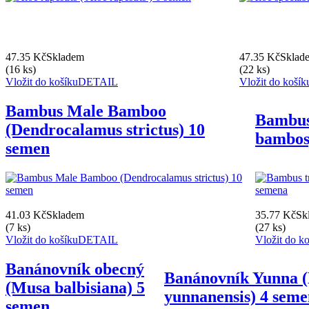
47.35 Kč
Skladem
47.35 Kč
Sklad
(16 ks)
(22 ks)
Vložit do košíku
DETAIL
Vložit do košík
Bambus Male Bamboo
Bambus
(Dendrocalamus strictus) 10
bambos
semen
41.03 Kč
Skladem
35.77 Kč
Sk
(7 ks)
(27 ks)
Vložit do košíku
DETAIL
Vložit do k
Banánovník obecný
Banánovník Yunna 
(Musa balbisiana) 5
yunnanensis) 4 sem
semen