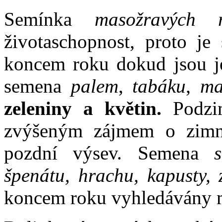
Semínka
masožravých ro
životaschopnost, proto je
koncem roku dokud jsou je
semena
palem
,
tabáku
,
ma
zeleniny a květin.
Podzim
zvýšeným zájmem o zimní
pozdní výsev. Semena
špenátu, hrachu, kapusty, z
koncem roku vyhledávány m