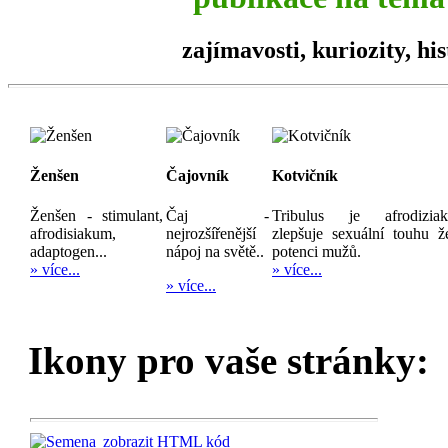
zajímavosti,
kuriozity
, hi
Ženšen
Čajovník
Kotvičník
Ženšen - stimulant,
Čaj -
Tribulus je afrodizia
afrodisiakum,
nejrozšířenější
zlepšuje sexuální touhu ž
adaptogen...
nápoj na světě..
potenci mužů.
» více...
» více...
» více...
Ikony pro vaše stránky:
zobrazit HTML kód