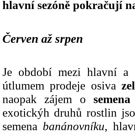
hlavní sezóně pokračují n
Červen až srpen
Je období mezi hlavní a 
útlumem prodeje osiva
ze
naopak zájem o
semena e
exotickýh druhů rostlin js
semena
banánovníku
, hla