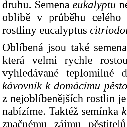
druhu. Semena
eukalyptu
ne
oblibě v průběhu celého r
rostliny eucalyptus
citriodo
Oblíbená jsou také semen
která velmi rychle rosto
vyhledávané teplomilné 
kávovník k domácímu pěsto
z nejoblíbenějších rostlin je
nabízíme. Taktéž semínka
k
značnému zájmu pěstitel