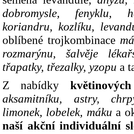
dobromysle, fenyklu, he
koriandru, kozlíku, levand
oblíbené trojkombinace
má
rozmarýnu, šalvěje lékařs
třapatky, třezalky, yzopu
a t
Z nabídky
květinových
aksamitníku, astry, chrp
limonek, lobelek, máku
a o
naší akční individuální s