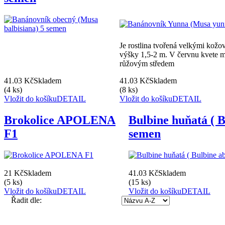
Je rostlina tvořená velkými kožov
výšky 1,5-2 m. V červnu kvete m
růžovým středem
41.03 Kč
Skladem
41.03 Kč
Skladem
(4 ks)
(8 ks)
Vložit do košíku
DETAIL
Vložit do košíku
DETAIL
Brokolice APOLENA
Bulbine huňatá ( B
F1
semen
21 Kč
Skladem
41.03 Kč
Skladem
(5 ks)
(15 ks)
Vložit do košíku
DETAIL
Vložit do košíku
DETAIL
Řadit dle: