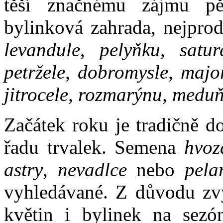
těší značnému zájmu pěs
bylinková zahrada, nejprod
levandule
,
pelyňku, sature
petržele, dobromysle, majo
jitrocele, rozmarýnu, medu
Začátek roku je tradičně d
řadu trvalek. Semena
hvozd
astry
,
nevadlce
nebo
pela
vyhledávané. Z důvodu zvý
květin i bylinek na sezó