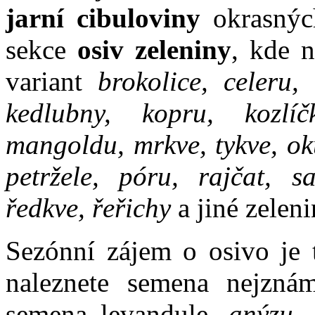
jarní cibuloviny
okrasnýc
sekce
osiv zeleniny
, kde 
variant
brokolice, celeru, 
kedlubny, kopru, kozlíč
mangoldu, mrkve, tykve, oku
petržele, póru, rajčat, sa
ředkve, řeřichy
a jiné zeleni
Sezónní zájem o osivo je 
naleznete semena nejznám
semena levandule,
anýzu, 