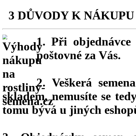
3 DŮVODY K NÁKUPU
1. Při objednávc
poštovné za Vás.
2. Veškerá semena
skladem, nemusíte se ted
tomu bývá u jiných eshopů