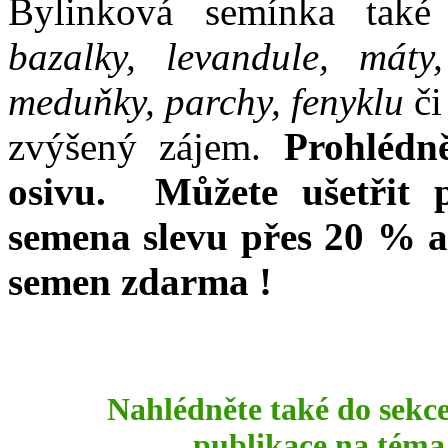
Bylinková semínka také
bazalky, levandule, máty
meduňky, parchy, fenyklu
či
zvýšený zájem.
Prohlédn
osivu. Můžete ušetřit 
semena slevu přes 20 % a
semen zdarma !
Nahlédněte také do sekc
publikace na téma 