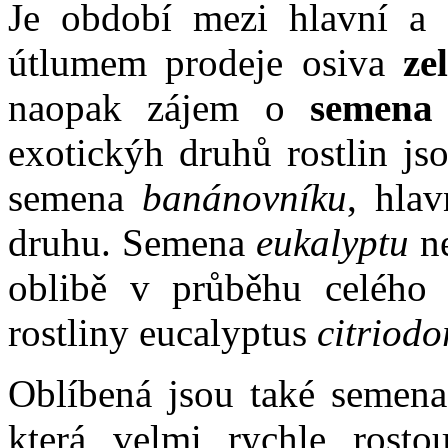
Je období mezi hlavní a 
útlumem prodeje osiva
ze
naopak zájem o
semena e
exotickýh druhů rostlin js
semena
banánovníku
, hla
druhu. Semena
eukalyptu
ne
oblibě v průběhu celého r
rostliny eucalyptus
citriodo
Oblíbená jsou také semen
která velmi rychle rosto