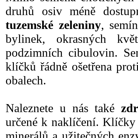
druhů osiv méně dostu
tuzemské zeleniny
, semín
bylinek, okrasných kvě
podzimních cibulovin. Se
klíčků řádně ošetřena prot
obalech.
Naleznete u nás také
zdr
určené k naklíčení. Klíčk
minerálů a užitečných en