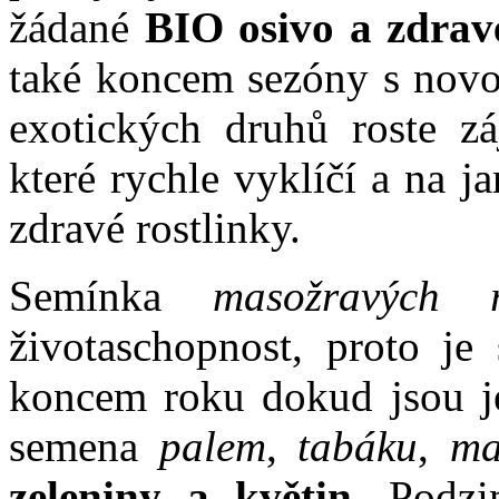
žádané
BIO osivo a zdrav
také koncem sezóny s novo
exotických druhů roste 
které rychle vyklíčí a na 
zdravé rostlinky.
Semínka
masožravých ro
životaschopnost, proto je
koncem roku dokud jsou je
semena
palem
,
tabáku
,
ma
zeleniny a květin.
Podzim