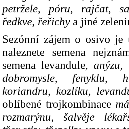
petržele, póru, rajčat, sa
ředkve, řeřichy
a jiné zeleni
Sezónní zájem o osivo je 
naleznete semena nejznám
semena levandule,
anýzu, 
dobromysle, fenyklu, he
koriandru, kozlíku, levand
oblíbené trojkombinace
má
rozmarýnu, šalvěje lékařs