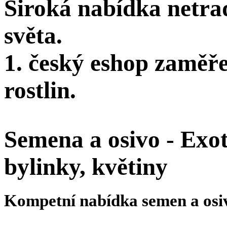
Široká nabídka netra
světa.
1. český eshop zaměř
rostlin.
Semena a osivo - Exoti
bylinky, květiny
Kompetní nabídka semen a osi