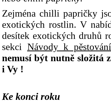
Zejména chilli papričky jso
exotických rostlin. V nabí
desítek exotických druhů r
sekci
Návody k pěstování
nemusí být nutně složitá z
i Vy !
Ke konci roku