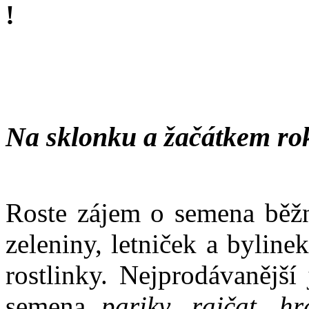
!
Na sklonku a žačátkem ro
Roste zájem o semena běžn
zeleniny, letniček a bylin
rostlinky. Nejprodávanější
semena
pariky, rajčat, hr