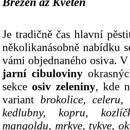
Březen až Květen
Je tradičně čas hlavní pěst
několikanásobně nabídku se
vámi objednaného osiva. V 
jarní cibuloviny
okrasnýc
sekce
osiv zeleniny
, kde 
variant
brokolice, celeru, 
kedlubny, kopru, kozlíč
mangoldu, mrkve, tykve, oku