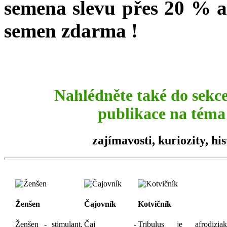
semena slevu přes 20 % a
semen zdarma !
Nahlédněte také do sekc
publikace na téma 
zajímavosti,
kuriozity
, hi
Ženšen
Čajovník
Kotvičník
Ženšen - stimulant,
Čaj -
Tribulus je afrodizia