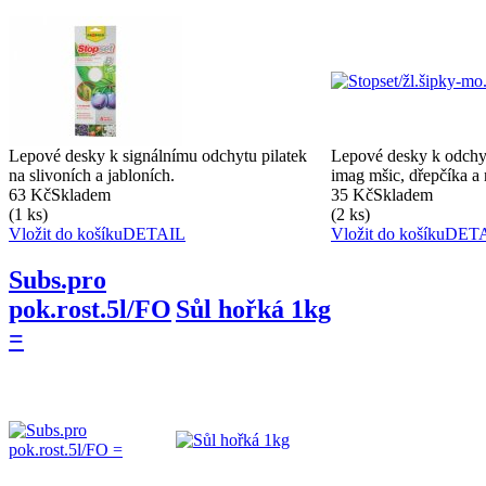
Lepové desky k signálnímu odchytu pilatek
Lepové desky k odchyt
na slivoních a jabloních.
imag mšic, dřepčíka a 
63 Kč
Skladem
35 Kč
Skladem
(1 ks)
(2 ks)
Vložit do košíku
DETAIL
Vložit do košíku
DET
Subs.pro
pok.rost.5l/FO
Sůl hořká 1kg
=