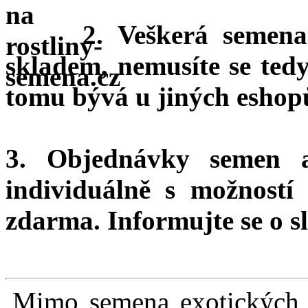
2. Veškerá semena
skladem, nemusíte se ted
tomu bývá u jiných eshopů
3. Objednávky semen 
individuálně s možnost
zdarma.
Informujte se o sl
Mimo semena exotických r