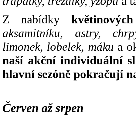
třapatky, třezalky, yzopu
a t
Z nabídky
květinových
aksamitníku, astry, chrp
limonek, lobelek, máku
a o
naší akční individuální s
hlavní sezóně pokračují n
Červen až srpen