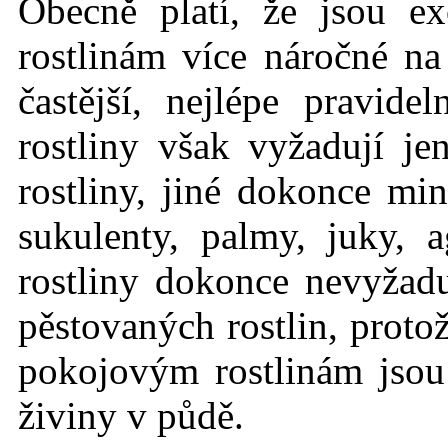
Obecně platí, že jsou ex
rostlinám více náročné n
častější, nejlépe pravid
rostliny však vyžadují j
rostliny, jiné dokonce mi
sukulenty, palmy, juky, 
rostliny dokonce nevyžadu
pěstovaných rostlin, protož
pokojovým rostlinám jso
živiny v půdě.