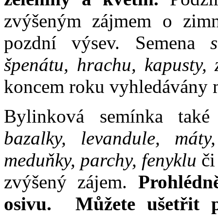
zvýšeným zájmem o zimní
pozdní výsev. Semena
špenátu, hrachu, kapusty, z
koncem roku vyhledávány m
Bylinková semínka také
bazalky, levandule, máty
meduňky, parchy, fenyklu
či
zvýšený zájem.
Prohlédn
osivu. Můžete ušetřit 