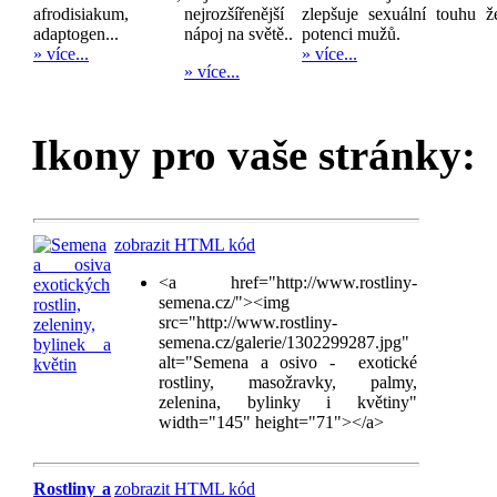
afrodisiakum,
nejrozšířenější
zlepšuje sexuální touhu ž
adaptogen...
nápoj na světě..
potenci mužů.
» více...
» více...
» více...
Ikony pro vaše stránky:
zobrazit HTML kód
<a href="http://www.rostliny-
semena.cz/"><img
src="http://www.rostliny-
semena.cz/galerie/1302299287.jpg"
alt="Semena a osivo - exotické
rostliny, masožravky, palmy,
zelenina, bylinky i květiny"
width="145" height="71"></a>
Rostliny a
zobrazit HTML kód