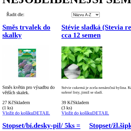
Řadit dle:
Směs trvalek do
Stévie sladká (Stevia 
skalky
cca 12 semen
Směs květin pro výsadbu do
Stévie cukerná je zcela nenáročná bylina. 
větších skalek.
sušené listy, jimiž se sladí.
27 Kč
Skladem
39 Kč
Skladem
(1 ks)
(3 ks)
Vložit do košíku
DETAIL
Vložit do košíku
DETAIL
Stopset/bí.desky-pil/ 5ks =
Stopset/žl.ši