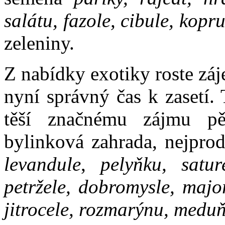
salátu, fazole, cibule, kopr
zeleniny.
Z nabídky exotiky roste záj
nyní správný čas k zasetí.
těší značnému zájmu pěs
bylinková zahrada, nejprod
levandule
,
pelyňku, sature
petržele, dobromysle, majo
jitrocele, rozmarýnu, medu