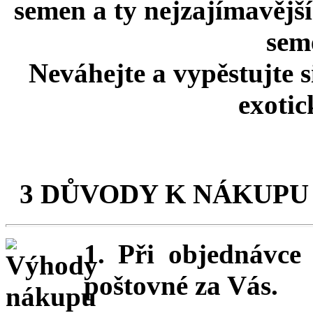
semen a ty nejzajímavější
seme
Neváhejte a vypěstujte 
exotic
3 DŮVODY K NÁKUPU
1. Při objednávc
poštovné za Vás.