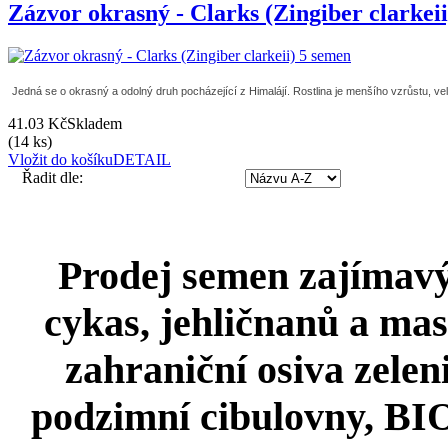
Zázvor okrasný - Clarks (Zingiber clarkei
Jedná se o okrasný a odolný druh pocházející z Himalájí. Rostlina je menšího vzrůstu, velmi
41.03 Kč
Skladem
(14 ks)
Vložit do košíku
DETAIL
Řadit dle:
Prodej semen zajímavýc
cykas, jehličnanů a mas
zahraniční osiva zeleni
podzimní cibulovny, BIO 