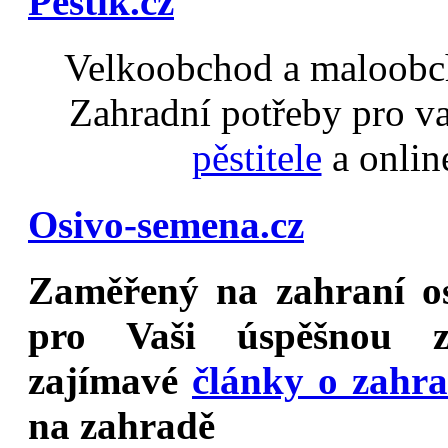
Pěstík.cz
Velkoobchod a maloobch
Zahradní potřeby pro v
pěstitele
a onlin
Osivo-semena.cz
Zaměřený na
zahraní o
pro Vaši úspěšnou z
zajímavé
články o zahr
na zahradě