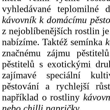
vyhledávané teplomilné 
kávovník k domácímu pěsto
z nejoblíbenějších rostlin je
nabízíme. Taktéž semínka
k
značnému zájmu pěstitel
pěstitelů s exotickými dru
zajímavé speciální kult
pěstování a rychlejší růs
například o rostliny
kávovní
nebo chilli papričky
.