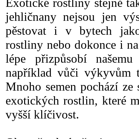
Exotické rostlin
y stejně t
jehličnany nejsou jen vý
pěstovat i v bytech jak
rostliny nebo dokonce i na
lépe přizpůsobí našemu
například vůči výkyvům 
Mnoho semen pochází ze
exotických rostlin, které 
vyšší klíčivost.