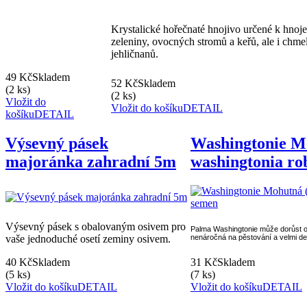
Krystalické hořečnaté hnojivo určené k hnoje
zeleniny, ovocných stromů a keřů, ale i chme
jehličnanů.
49 Kč
Skladem
52 Kč
Skladem
(2 ks)
(2 ks)
Vložit do
Vložit do košíku
DETAIL
košíku
DETAIL
Výsevný pásek
Washingtonie M
majoránka zahradní 5m
washingtonia ro
Výsevný pásek s obalovaným osivem pro
Palma Washingtonie může dorůst op
vaše jednoduché osetí zeminy osivem.
nenáročná na pěstování a velmi de
40 Kč
Skladem
31 Kč
Skladem
(5 ks)
(7 ks)
Vložit do košíku
DETAIL
Vložit do košíku
DETAIL