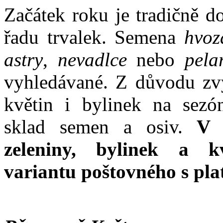
Začátek roku je tradičně d
řadu trvalek. Semena
hvozd
astry
,
nevadlce
nebo
pela
vyhledávané. Z důvodu zvý
květin i bylinek na sezó
sklad semen a osiv.
V k
zeleniny, bylinek a k
variantu poštovného s pl