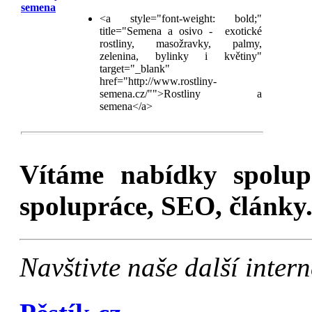
semena
<a style="font-weight: bold;"
title="Semena a osivo - exotické
rostliny, masožravky, palmy,
zelenina, bylinky i květiny"
target="_blank"
href="http://www.rostliny-
semena.cz/"">Rostliny a
semena</a>
Vítáme nabídky spolu
spolupráce, SEO, články.
Navštivte naše další inte