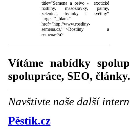
title="Semena a osivo - exotické
rostliny, masožravky, palmy,
zelenina, bylinky i květiny"
target="_blank"
href="http://www.rostliny-
semena.cz/"">Rostliny a
semena</a>
Vítáme nabídky spolu
spolupráce, SEO, články.
Navštivte naše další inte
Pěstík.cz