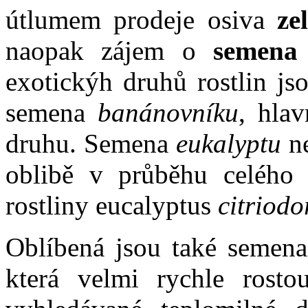
útlumem prodeje osiva
ze
naopak zájem o
semena e
exotickýh druhů rostlin js
semena
banánovníku
, hla
druhu. Semena
eukalyptu
ne
oblibě v průběhu celého r
rostliny eucalyptus
citriodo
Oblíbená jsou také semen
která velmi rychle rosto