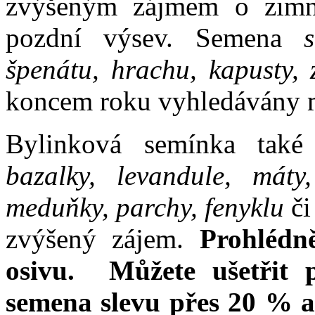
zvýšeným zájmem o zimní
pozdní výsev. Semena
špenátu, hrachu, kapusty, z
koncem roku vyhledávány m
Bylinková semínka také
bazalky, levandule, máty
meduňky, parchy, fenyklu
či
zvýšený zájem.
Prohlédn
osivu. Můžete ušetřit 
semena slevu přes 20 % a