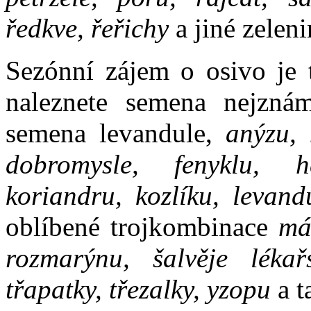
ředkve, řeřichy
a jiné zeleni
Sezónní zájem o osivo je 
naleznete semena nejznám
semena levandule,
anýzu, 
dobromysle, fenyklu, he
koriandru, kozlíku, levand
oblíbené trojkombinace
má
rozmarýnu, šalvěje lékařs
třapatky, třezalky, yzopu
a t