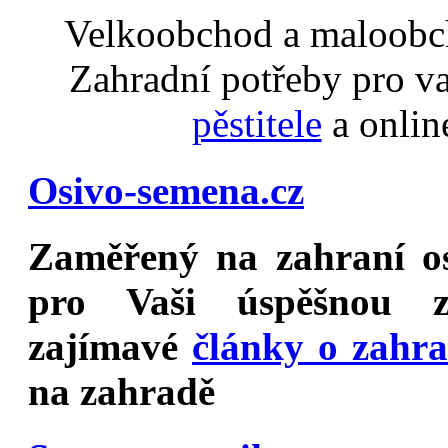
Velkoobchod a maloobch
Zahradní potřeby pro v
pěstitele
a onlin
Osivo-semena.cz
Zaměřený na
zahraní o
pro Vaši úspěšnou z
zajímavé
články o zahr
na zahradě