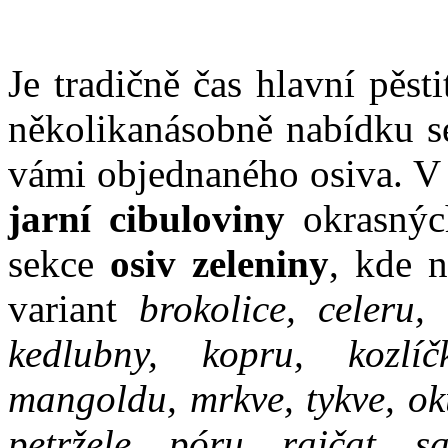
Je tradičně čas hlavní pěst
několikanásobně nabídku se
vámi objednaného osiva. V 
jarní cibuloviny
okrasnýc
sekce
osiv zeleniny
, kde 
variant
brokolice, celeru, 
kedlubny, kopru, kozlíč
mangoldu, mrkve, tykve, oku
petržele, póru, rajčat, sa