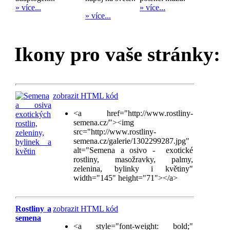
» více...
» více...
» více...
Ikony pro vaše stránky:
zobrazit HTML kód
<a href="http://www.rostliny-
semena.cz/"><img
src="http://www.rostliny-
semena.cz/galerie/1302299287.jpg"
alt="Semena a osivo - exotické
rostliny, masožravky, palmy,
zelenina, bylinky i květiny"
width="145" height="71"></a>
Rostliny a
zobrazit HTML kód
semena
<a style="font-weight: bold;"