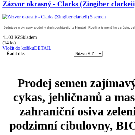
Zázvor okrasný - Clarks (Zingiber clarkei
Jedná se o okrasný a odolný druh pocházející z Himalájí. Rostlina je menšího vzrůstu, velmi
41.03 Kč
Skladem
(14 ks)
Vložit do košíku
DETAIL
Řadit dle:
Prodej semen zajímavýc
cykas, jehličnanů a mas
zahraniční osiva zeleni
podzimní cibulovny, BIO 