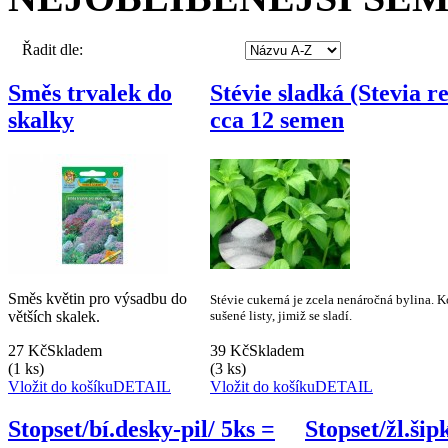
Řadit dle:
Směs trvalek do
Stévie sladká (Stevia 
skalky
cca 12 semen
Směs květin pro výsadbu do
Stévie cukerná je zcela nenáročná bylina. 
větších skalek.
sušené listy, jimiž se sladí.
27 Kč
Skladem
39 Kč
Skladem
(1 ks)
(3 ks)
Vložit do košíku
DETAIL
Vložit do košíku
DETAIL
Stopset/bí.desky-pil/ 5ks =
Stopset/žl.ši