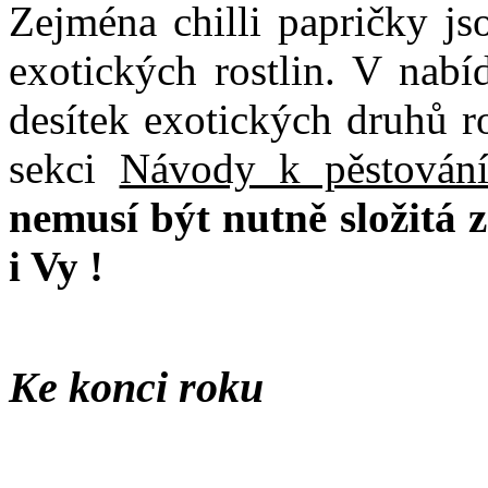
Zejména chilli papričky jso
exotických rostlin. V nabí
desítek exotických druhů r
sekci
Návody k pěstování
nemusí být nutně složitá z
i Vy !
Ke konci roku