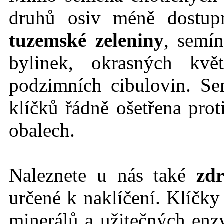
druhů osiv méně dostu
tuzemské zeleniny
, semín
bylinek, okrasných kvě
podzimních cibulovin. Se
klíčků řádně ošetřena prot
obalech.
Naleznete u nás také
zdr
určené k naklíčení. Klíčk
minerálů a užitečných en