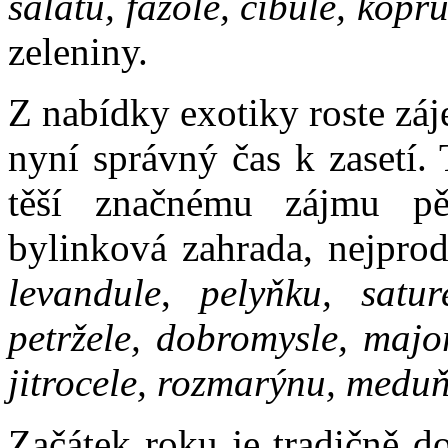
salátu, fazole, cibule, kopr
zeleniny.
Z nabídky exotiky roste záj
nyní správný čas k zasetí.
těší značnému zájmu pěs
bylinková zahrada, nejprod
levandule
,
pelyňku, sature
petržele, dobromysle, majo
jitrocele, rozmarýnu, medu
Začátek roku je tradičně d