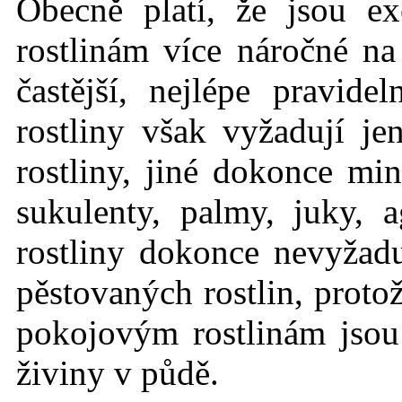
Obecně platí, že jsou ex
rostlinám více náročné n
častější, nejlépe pravid
rostliny však vyžadují j
rostliny, jiné dokonce mi
sukulenty, palmy, juky, 
rostliny dokonce nevyžadu
pěstovaných rostlin, protož
pokojovým rostlinám jso
živiny v půdě.