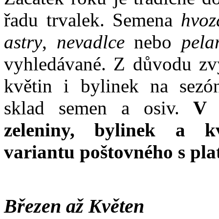
řadu trvalek. Semena
hvozd
astry
,
nevadlce
nebo
pela
vyhledávané. Z důvodu zvý
květin i bylinek na sezó
sklad semen a osiv.
V k
zeleniny, bylinek a k
variantu poštovného s pl
Březen až Květen