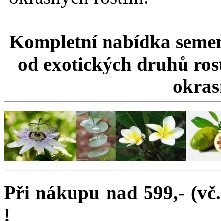
Kompletní nabídka semen
od exotických druhů rost
okrasn
Při nákupu nad 599,- (vč
!