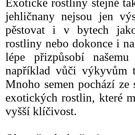
Exotické rostlin
y stejně t
jehličnany nejsou jen vý
pěstovat i v bytech jak
rostliny nebo dokonce i na
lépe přizpůsobí našemu
například vůči výkyvům 
Mnoho semen pochází ze
exotických rostlin, které 
vyšší klíčivost.