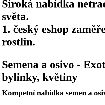
Široká nabídka netra
světa.
1. český eshop zaměř
rostlin.
Semena a osivo - Exoti
bylinky, květiny
Kompetní nabídka semen a osi