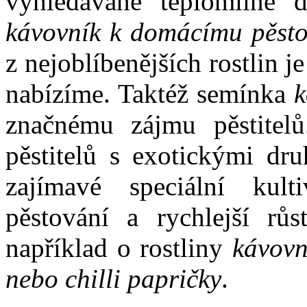
vyhledávané teplomilné 
kávovník k domácímu pěsto
z nejoblíbenějších rostlin je
nabízíme. Taktéž semínka
k
značnému zájmu pěstitel
pěstitelů s exotickými dru
zajímavé speciální kult
pěstování a rychlejší růs
například o rostliny
kávovní
nebo chilli papričky
.