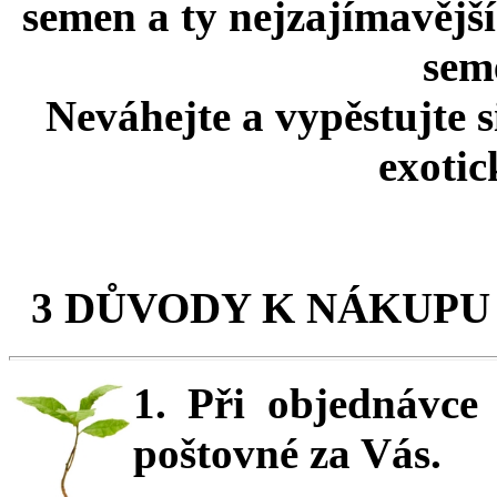
semen a ty nejzajímavější
seme
Neváhejte a vypěstujte 
exotic
3 DŮVODY K NÁKUPU
1. Při objednávc
poštovné za Vás.