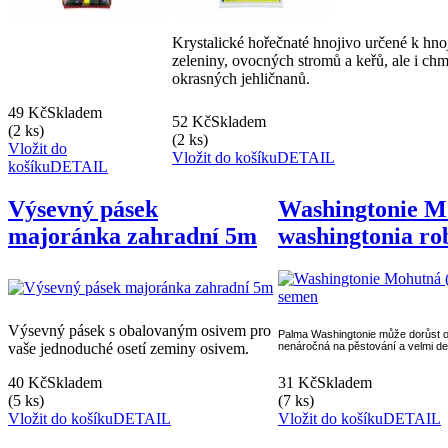
Krystalické hořečnaté hnojivo určené k hnoj
zeleniny, ovocných stromů a keřů, ale i chm
okrasných jehličnanů.
49 Kč
Skladem
52 Kč
Skladem
(2 ks)
(2 ks)
Vložit do
Vložit do košíku
DETAIL
košíku
DETAIL
Výsevný pásek
Washingtonie M
majoránka zahradní 5m
washingtonia ro
Výsevný pásek s obalovaným osivem pro
Palma Washingtonie může dorůst op
vaše jednoduché osetí zeminy osivem.
nenáročná na pěstování a velmi de
40 Kč
Skladem
31 Kč
Skladem
(5 ks)
(7 ks)
Vložit do košíku
DETAIL
Vložit do košíku
DETAIL