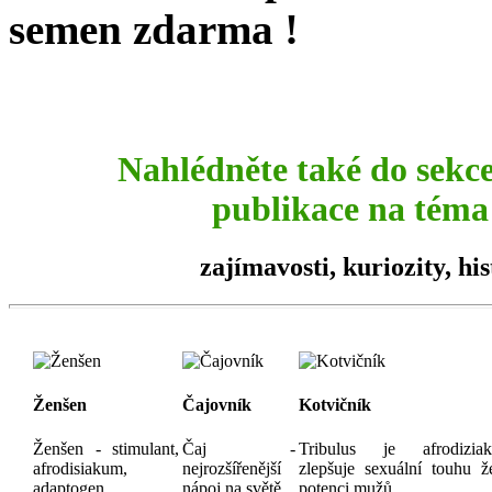
semen zdarma !
Nahlédněte také do sekc
publikace na téma 
zajímavosti,
kuriozity
, hi
Ženšen
Čajovník
Kotvičník
Ženšen - stimulant,
Čaj -
Tribulus je afrodizia
afrodisiakum,
nejrozšířenější
zlepšuje sexuální touhu ž
adaptogen...
nápoj na světě..
potenci mužů.