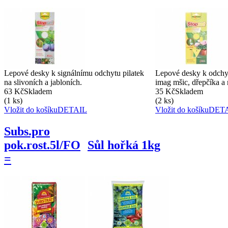
Lepové desky k signálnímu odchytu pilatek
Lepové desky k odchyt
na slivoních a jabloních.
imag mšic, dřepčíka a 
63 Kč
Skladem
35 Kč
Skladem
(1 ks)
(2 ks)
Vložit do košíku
DETAIL
Vložit do košíku
DET
Subs.pro
pok.rost.5l/FO
Sůl hořká 1kg
=