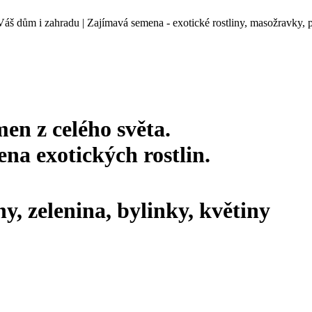
š dům i zahradu | Zajímavá semena - exotické rostliny, masožravky, pal
en z celého světa.
na exotických rostlin.
ny, zelenina, bylinky, květiny