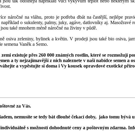
a jsou
tak odolnější například vůči výkyvům teplot nebo některým
čivost.
 více náročné na vláhu, proto
je potřeba dbát na častější, nejlépe pra
e například o
sukulenty, palmy, juky, agáve, datlovníky aj. Masožravé 
ám jsou také mnohem méně náročné na živiny v půdě.
 osiva zeleniny, bylinek a květin. V prodeji jsou také bio osiva, ja
ále semena Vaněk a Semo.
 zemi existuje přes 260 000 známých rostlin, které se rozmožují p
emen a ty nejzajímavější z nich naleznete v naší nabídce semen a os
váhejte a vypěstujte si doma i Vy kousek opravdové exotické přír
oštovné za Vás.
kladem, nemusíte se tedy bát dlouhé čekací doby, jako tomu bývá u 
 individuálně s možností dohodnuté ceny a poštovným zdarma.
Inf