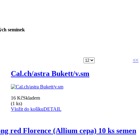
ch semínek
<<
Cal.ch/astra Bukett/v.sm
16 Kč
Skladem
(1 ks)
Vložit do košíku
DETAIL
ng red Florence (Allium cepa) 10 ks semen