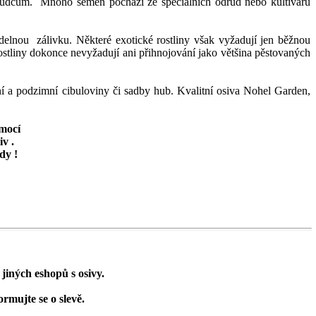
 škůdcům. Mnoho semen pochází ze
speciálních odrůd nebo kultivarů
videlnou zálivku. Některé exotické rostliny však vyžadují jen běžnou
rostliny dokonce nevyžadují ani přihnojování jako většina pěstovaných
rní a podzimní cibuloviny či sadby hub. Kvalitní osiva Nohel Garden,
omocí
iv .
ody !
jiných eshopů s osivy.
ormujte se o slevě.