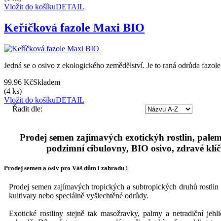
Vložit do košíku
DETAIL
Keříčková fazole Maxi BIO
Jedná se o osivo z ekologického zemědělství. Je to raná odrůda fazol
99.96 Kč
Skladem
(4 ks)
Vložit do košíku
DETAIL
Řadit dle:
Prodej semen zajímavých exotickýh rostlin, palem,
podzimní cibulovny, BIO osivo, zdravé klí
Prodej semen a osiv pro Váš dům i zahradu !
Prodej semen zajímavých tropických a subtropických druhů rostlin 
kultivary nebo speciálně vyšlechtěné odrůdy.
Exotické rostlin
y stejně tak masožravky, palmy a netradiční jehl