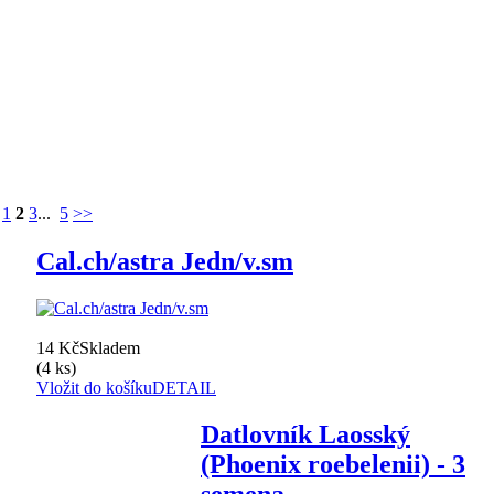
1
2
3
...
5
>>
Cal.ch/astra Jedn/v.sm
14 Kč
Skladem
(4 ks)
Vložit do košíku
DETAIL
Datlovník Laosský
(Phoenix roebelenii) - 3