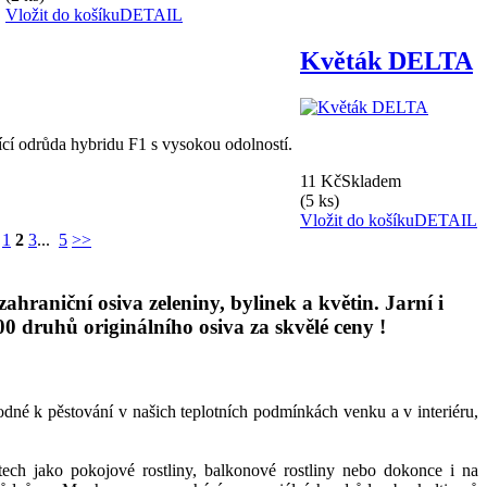
Vložit do košíku
DETAIL
Květák DELTA
ící odrůda hybridu F1 s vysokou odolností.
11 Kč
Skladem
(5 ks)
Vložit do košíku
DETAIL
1
2
3
...
5
>>
hraniční osiva zeleniny, bylinek a květin. Jarní i
 druhů originálního osiva za skvělé ceny !
hodné k pěstování v našich teplotních podmínkách
venku a v interiéru,
tech jako pokojové rostliny, balkonové rostliny nebo dokonce i na