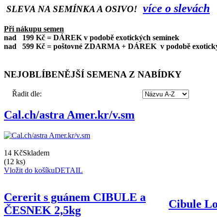
více o slevách
SLEVA NA SEMÍNKA A OSIVO!
Při nákupu semen
nad
199 Kč = DÁREK v podobě exotických semínek
nad
599 Kč = poštovné ZDARMA + DÁREK v podobě exotický
NEJOBLÍBENĚJŠÍ SEMENA Z NABÍDKY
Řadit dle:
Cal.ch/astra Amer.kr/v.sm
14 Kč
Skladem
(12 ks)
Vložit do košíku
DETAIL
Cererit s guánem CIBULE a
Cibule Lo
ČESNEK 2,5kg