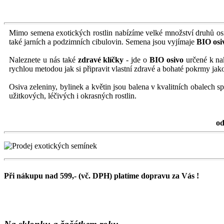
Mimo semena exotických rostlin nabízíme velké množství druhů o
také jarních a podzimních cibulovin. Semena jsou vyjímaje
BIO osi
Naleznete u nás také
zdravé klíčky
- jde o
BIO osivo
určené k na
rychlou metodou jak si připravit vlastní zdravé a bohaté pokrmy jak
Osiva zeleniny, bylinek a květin jsou balena v kvalitních obalech s
užitkových, léčivých i okrasných rostlin.
od
Při nákupu nad 599,- (vč. DPH) platíme dopravu za Vás !