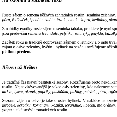
Na sklonku a žačátkem roku
Roste zájem o semena běžných zahradních rostlin, semínka zeleniny, 
póru, ředkviček, špenátu, salátu, fazole, cibule, kopru, kedlubny, oku
Z nabídky exotiky roste zájem o semínka tabáku, pro které je nyní sp
jsou
především
semena
levandule
,
pelyňku, saturejky, fenyklu, bazal
Začátek roku je tradičně doprovázen zájmem o letničky a o řadu trva
zájmu o osivo zeleniny, květin i bylinek na sezónu rozšiřujeme někol
platbou předem.
Březen až Květen
Je tradičně čas hlavní pěstitelské sezóny. Rozšiřujeme proto několi
rostlin. Nejnavštěvovanější je sekce
osiv zeleniny
, kde naleznete se
mrkve, tykve, okurek, papriky, pastiňáku, pažitky, petržele, póru, rajča
Sezónní zájem o osivo je také o osiva bylinek. V nabídce naleznet
jitrocele, kerblíku, koriandru, kozlíku, levandule, libečku, majoránky,
yzopu
a také směsí aromatických rostlin.