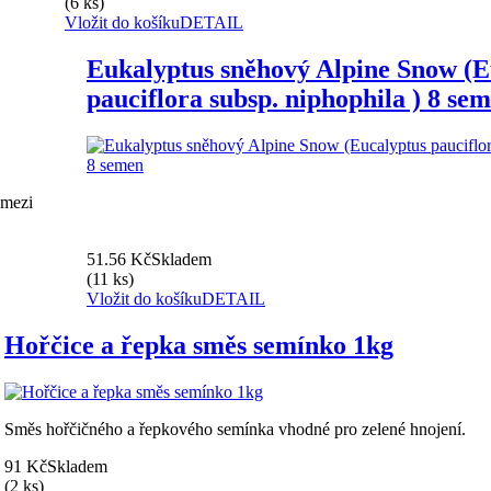
(6 ks)
Vložit do košíku
DETAIL
Eukalyptus sněhový Alpine Snow (E
pauciflora subsp. niphophila ) 8 se
 mezi
51.56 Kč
Skladem
(11 ks)
Vložit do košíku
DETAIL
Hořčice a řepka směs semínko 1kg
Směs hořčičného a řepkového semínka vhodné pro zelené hnojení.
91 Kč
Skladem
(2 ks)