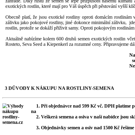
zahradě.
Díky růstu ze semen se lépe přizpůsobí našemu klimatu 
exotických rostlin, které mají pro Váš úspěch při pěstování vyšší klí
Obecně platí, že jsou exotické rostliny oproti domácím rostlinám
zálivku jako pokojové rostliny, jiné dokonce minimální zálivku, jd
rostlin, protože se dokáží přiživit samy. Oproti pokojovým rostlin
Aktuálně nabízíme kolem 600 druhů semen exotických rostlin včetně
Rosteto, Seva Seed a Kiepenkerl za rozumné ceny. Připravujeme d
Na
s
Ne
3 DŮVODY K NÁKUPU NA ROSTLINY-SEMENA
1. Při objednávce nad 599 Kč vč. DPH platíme p
2. Veškerá semena a osiva v naší nabídce jsou s
3. Objednávky semen a osiv nad 1500 Kč řešíme