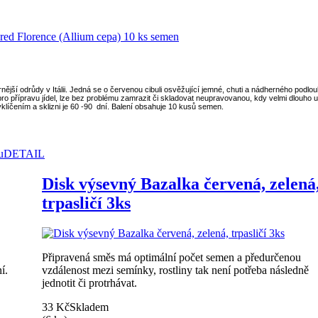
nější odrůdy v Itálii. Jedná se o červenou cibuli osvěžující jemné, chuti a nádherného podlouh
o přípravu jídel, lze bez problému zamrazit či skladovat neupravovanou, kdy velmi dlouho 
líčením a sklizni je 60 -90 dní. Balení obsahuje 10 kusů semen.
u
DETAIL
Disk výsevný Bazalka červená, zelená
trpasličí 3ks
Připravená směs má optimální počet semen a předurčenou
í.
vzdálenost mezi semínky, rostliny tak není potřeba následně
jednotit či protrhávat.
33 Kč
Skladem