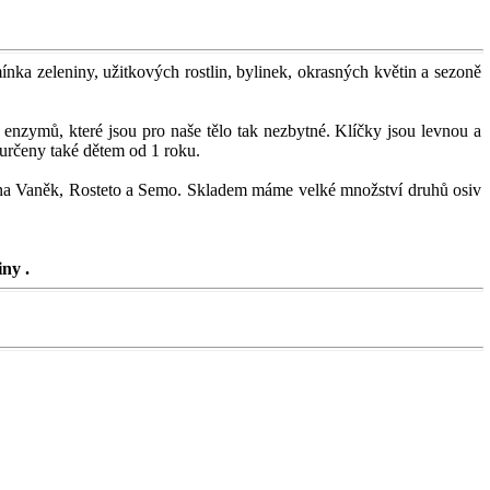
mínka zeleniny, užitkových rostlin, bylinek, okrasných květin a sezoně
ch enzymů
, které jsou pro naše tělo tak nezbytné. Klíčky jsou levnou a
 určeny také dětem od 1 roku.
na Vaněk, Rosteto a Semo.
Skladem máme velké množství druhů osiv
ny .