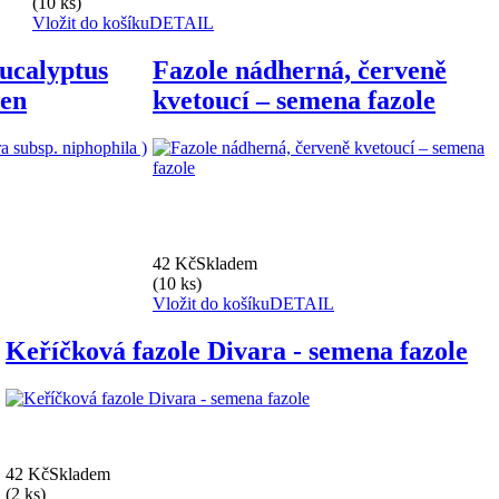
(10 ks)
Vložit do košíku
DETAIL
ucalyptus
Fazole nádherná, červeně
men
kvetoucí – semena fazole
42 Kč
Skladem
(10 ks)
Vložit do košíku
DETAIL
Keříčková fazole Divara - semena fazole
42 Kč
Skladem
(2 ks)