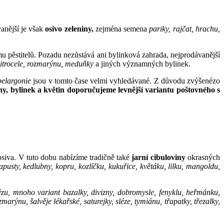
anější je však
osivo zeleniny,
zejména semena
pariky, rajčat, hrachu,
u pěstitelů. Pozadu nezůstává ani bylinková zahrada, nejprodávanější
 jitrocele, rozmarýnu, meduňky
a jiných významných bylinek.
pelargonie
jsou v tomto čase velmi vyhledávané. Z důvodu zvýšenézo
y, bylinek a květin doporučujeme levnější variantu poštovného s
siva. V tuto dobu nabízíme tradičně také
jarní cibuloviny
okrasných
kapusty, kedlubny, kopru, kozlíčku, kukuřice, květáku, lilku, mangoldu,
zu, mnoho variant bazalky, divizny, dobromysle, fenyklu, heřmánku,
arýnu, šalvěje lékařské, saturejky, sléze, tymiánu, třapatky, třezalky,