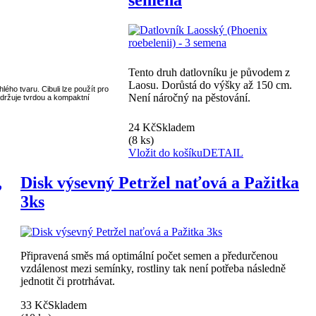
semena
Tento druh datlovníku je původem z
Laosu. Dorůstá do výšky až 150 cm.
lého tvaru. Cibuli lze použít pro
Není náročný na pěstování.
udržuje tvrdou a kompaktní
24 Kč
Skladem
(8 ks)
Vložit do košíku
DETAIL
,
Disk výsevný Petržel naťová a Pažitka
3ks
Připravená směs má optimální počet semen a předurčenou
vzdálenost mezi semínky, rostliny tak není potřeba následně
jednotit či protrhávat.
33 Kč
Skladem