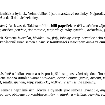
letniček a bylinek. Velmi oblíbené jsou masožravé rostlinky. Nejprodáv
rek
a další domácí zeleniny.
rávný čas k zasetí. Také
semínka chilli papriček
se těší značnému zájm
ky, libečku, petržele, dobromysle, majoránky, máty, tymiánu, heřmánku,
lek. Semena
hvozdíku, hledíku, lnu, fialy, lobelky, astry
,
nevadlce
nebo
ikanásobně sklad semen a osiv.
V kombinaci s nákupem osiva zelenin
kanásobně nabídku semen a osiv pro lepší dostupnost vámi objednaného o
mena mnoha druhů a variant
brokolice, celeru, cibule, fazole, hrachu, 
t, salátu, špenátu, řepy, ředkvičky, ředkve, řeřichy
a jiné zeleniny.
e semena nejznámějších léčivek a
bylinek j
ako semena levandule,
aný
 parchy
, oblíbené trojkombinace
máty, meduňky a měsíčku, pelyňku, rozm