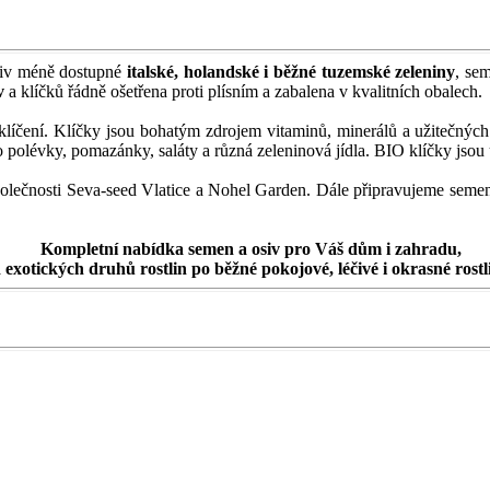
siv méně dostupné
italské, holandské i běžné
tuzemské zeleniny
, se
v
a klíčků řádně ošetřena proti plísním a zabalena v kvalitních obalech.
klíčení. Klíčky jsou bohatým zdrojem vitaminů, minerálů a užitečný
o polévky, pomazánky, saláty a různá zeleninová jídla. BIO klíčky jsou
polečnosti Seva-seed Vlatice a
Nohel Garden. Dále připravujeme seme
Kompletní nabídka semen a osiv pro Váš dům i zahradu,
 exotických druhů rostlin po běžné pokojové, léčivé i okrasné rostli