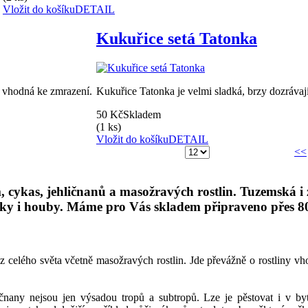
Vložit do košíku
DETAIL
Kukuřice setá Tatonka
e vhodná ke zmrazení.
Kukuřice Tatonka je velmi sladká, brzy dozrávaj
50 Kč
Skladem
(1 ks)
Vložit do košíku
DETAIL
<<
 cykas, jehličnanů a masožravých rostlin. Tuzemská i za
čky i houby. Máme pro Vás skladem připraveno přes 800
z celého světa včetně masožravých rostlin.
Jde převážně o rostliny v
ičnany nejsou jen výsadou tropů a subtropů. Lze je pěstovat i v by