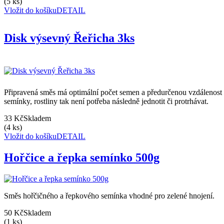
(5 ks)
Vložit do košíku
DETAIL
Disk výsevný Řeřicha 3ks
Připravená směs má optimální počet semen a předurčenou vzdálenost
semínky, rostliny tak není potřeba následně jednotit či protrhávat.
33 Kč
Skladem
(4 ks)
Vložit do košíku
DETAIL
Hořčice a řepka semínko 500g
Směs hořčičného a řepkového semínka vhodné pro zelené hnojení.
50 Kč
Skladem
(1 ks)