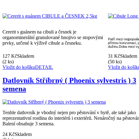
Cererit s guánem na cibuli a česnek je
organominerální granulova­né hnojivo se stopovými
Patří mezi nejpopulár
prvky, určené k výživě cibule a česneku.
přímou konzumaci, pr
dužinu.Doba mezi vyk
127 Kč
Skladem
31 Kč
Skladem
(2 ks)
(50 ks)
Vložit do košíku
DETAIL
Vložit do košík
Datlovník Stříbrný ( Phoenix sylvestris ) 3
semena
Tenhle datlovník je vhodný nejen pro pěstování v bytě, ale také jako
reprezentativní rostlina do interiérů i exteriérů. Nenáročný na pěstován
Balení obsahuje 3 semena.
24 Kč
Skladem