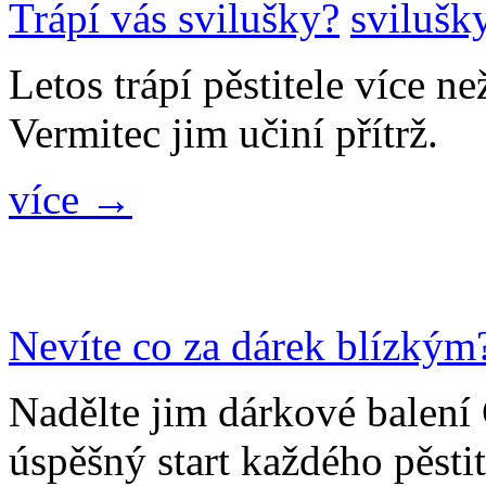
Trápí vás svilušky?
Letos trápí pěstitele více n
Vermitec jim učiní přítrž.
více →
Nevíte co za dárek blízkým
Nadělte jim dárkové bale
úspěšný start každého pěsti