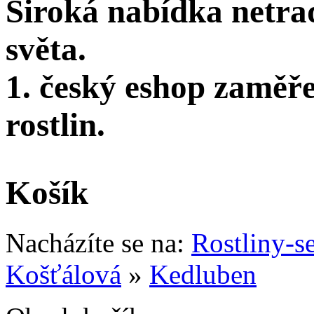
Široká nabídka netra
světa.
1. český eshop zaměř
rostlin.
Košík
Nacházíte se na:
Rostliny-s
Košťálová
»
Kedluben