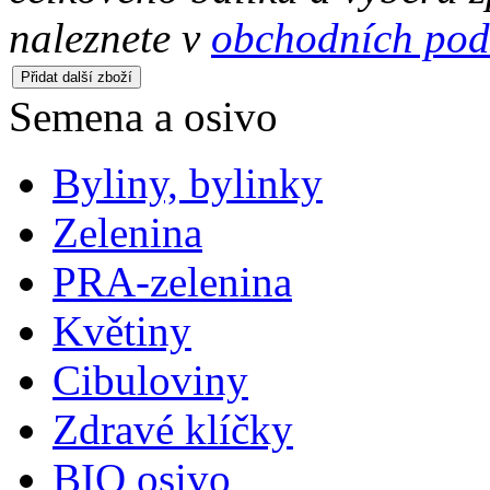
naleznete v
obchodních po
Semena a osivo
Byliny, bylinky
Zelenina
PRA-zelenina
Květiny
Cibuloviny
Zdravé klíčky
BIO osivo