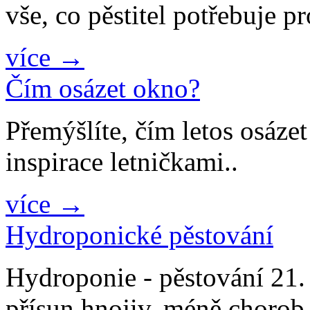
vše, co pěstitel potřebuje p
více →
Čím osázet okno?
Přemýšlíte, čím letos osáze
inspirace letničkami..
více →
Hydroponické pěstování
Hydroponie - pěstování 21. s
přísun hnojiv, méně chorob.